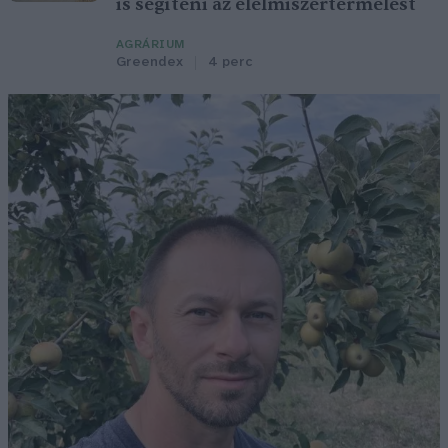
is segíteni az élelmiszertermelést
AGRÁRIUM
Greendex
4 perc