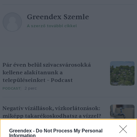
Greendex Szemle
A szerző további cikkei
Pár éven belül szivacsvárosokká
kellene alakítanunk a
településeinket – Podcast
2 perc
PODCAST
Negatív vízállások, vízkorlátozások:
miképp takarékoskodhatsz a vízzel?
5 perc
ÉLŐ BOLYGÓNK
Greendex -
Do Not Process My Personal
Information