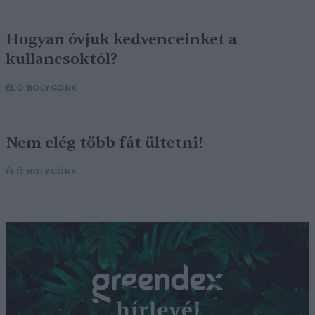
Hogyan óvjuk kedvenceinket a
kullancsoktól?
ÉLŐ BOLYGÓNK
Nem elég több fát ültetni!
ÉLŐ BOLYGÓNK