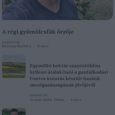
A régi gyümölcsfák őrzője
AGRÁRIUM
Börzsey Barbara
6 perc
Egymillió hektár szántóföldön
kellene átalakítani a gazdálkodást –
Fontos kutatás készült hazánk
mezőgazdaságának jövőjéről
AGRÁRIUM
Granát-Galló Tímea
6 perc