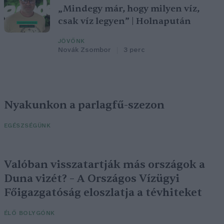
„Mindegy már, hogy milyen víz,
csak víz legyen” | Holnapután
JÖVŐNK
Novák Zsombor
3 perc
Nyakunkon a parlagfű-szezon
EGÉSZSÉGÜNK
Valóban visszatartják más országok a
Duna vizét? – A Országos Vízügyi
Főigazgatóság eloszlatja a tévhiteket
ÉLŐ BOLYGÓNK