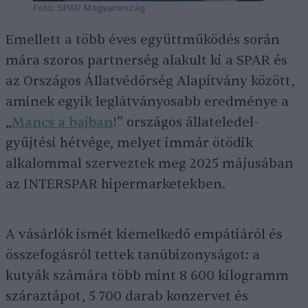
Fotó: SPAR Magyarország
Emellett a több éves együttműködés során
mára szoros partnerség alakult ki a SPAR és
az Országos Állatvédőrség Alapítvány között,
aminek egyik leglátványosabb eredménye a
„
Mancs a bajban
!” országos állateledel-
gyűjtési hétvége, melyet immár ötödik
alkalommal szerveztek meg 2025 májusában
az INTERSPAR hipermarketekben.
A vásárlók ismét kiemelkedő empátiáról és
összefogásról tettek tanúbizonyságot: a
kutyák számára több mint 8 600 kilogramm
száraztápot, 5 700 darab konzervet és