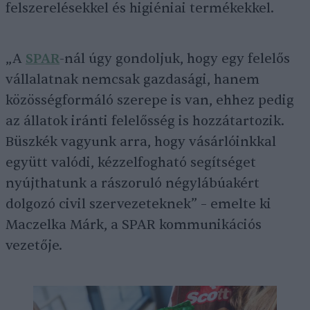
felszerelésekkel és higiéniai termékekkel.
„A
SPAR
-nál úgy gondoljuk, hogy egy felelős
vállalatnak nemcsak gazdasági, hanem
közösségformáló szerepe is van, ehhez pedig
az állatok iránti felelősség is hozzátartozik.
Büszkék vagyunk arra, hogy vásárlóinkkal
együtt valódi, kézzelfogható segítséget
nyújthatunk a rászoruló négylábúakért
dolgozó civil szervezeteknek” – emelte ki
Maczelka Márk, a SPAR kommunikációs
vezetője.