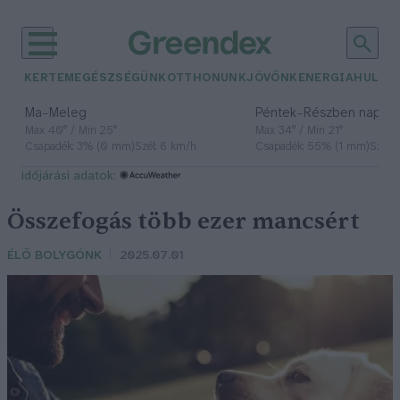
KERTEM
EGÉSZSÉGÜNK
OTTHONUNK
JÖVŐNK
ENERGIA
HULLA
–
–
Ma
Meleg
Péntek
Részben napos, 
Max 40° / Min 25°
Max 34° / Min 21°
Csapadék: 3% (0 mm)
Szél: 6 km/h
Csapadék: 55% (1 mm)
Szél: 
időjárási adatok:
Összefogás több ezer mancsért
ÉLŐ BOLYGÓNK
2025.07.01