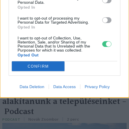
Personal Data.
Opted In
I want to opt-out of processing my
„Mindegy már, hogy milyen
A vegetáci
Personal Data for Targeted Advertising.
víz, csak víz legyen” |
az ember 
Opted In
Holnapután
Greendex
29:5
I want to opt-out of Collection, Use,
Retention, Sale, and/or Sharing of my
Greendex
55:58
Personal Data that Is Unrelated with the
Purposes for which it was collected.
Opted Out
CONFIRM
Pár éven belül
Data Deletion
Data Access
Privacy Policy
szivacsvárosokká kellene
alakítanunk a településeinket –
Podcast
Novák Zsombor
2 perc
PODCAST