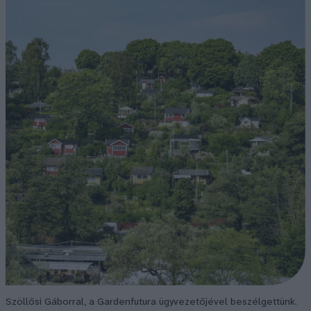
Szöllősi Gáborral, a Gardenfutura ügyvezetőjével beszélgettünk.