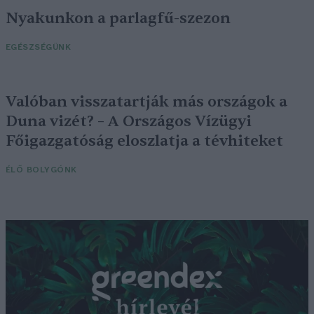
Nyakunkon a parlagfű-szezon
EGÉSZSÉGÜNK
Valóban visszatartják más országok a
Duna vizét? – A Országos Vízügyi
Főigazgatóság eloszlatja a tévhiteket
ÉLŐ BOLYGÓNK