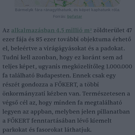
Bármelyik fára ránagyíthatunk, és képet kaphatunk róla.
Forrás:
bpfatar
Az
alkalmazásban 4,5 millió m²
zöldterület 47
ezer fája és 85 ezer további objektuma érhető
el, beleértve a virágágyásokat és a padokat.
Tudni kell azonban, hogy ez koránt sem ad
teljes képet, ugyanis megközelítőleg 1.000.000
fa található Budapesten. Ennek csak egy
részét gondozza a FŐKERT, a többi
önkormányzati kézben van. Természetesen a
végső cél az, hogy minden fa megtalálható
legyen az appban, melyben jelen pillanatban
a FŐKERT fenntartásában lévő kiemelt
parkokat és fasorokat láthatjuk.