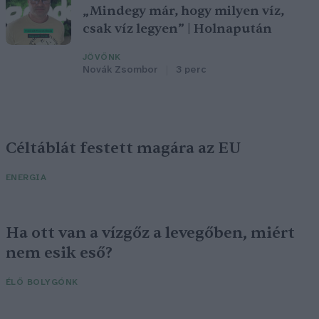
„Mindegy már, hogy milyen víz,
csak víz legyen” | Holnapután
JÖVŐNK
Novák Zsombor
3 perc
Céltáblát festett magára az EU
ENERGIA
Ha ott van a vízgőz a levegőben, miért
nem esik eső?
ÉLŐ BOLYGÓNK