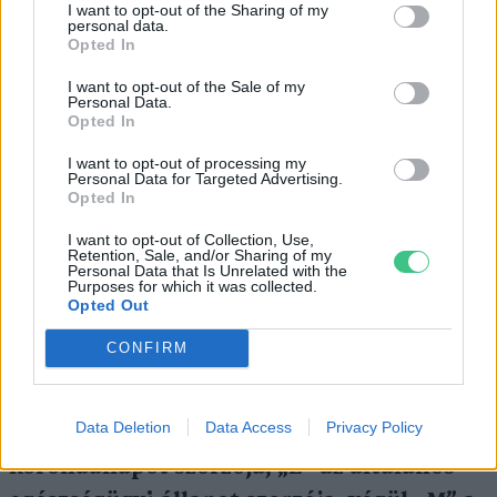
szintén így adja meg a növények értékét, ami
I want to opt-out of the Sharing of my
personal data.
jogi kérdésekben rendkívül fontos. Az MFE
Opted In
faérték-számítási módszere azon alapszik,
I want to opt-out of the Sale of my
hogy egy adott fát hány darab faiskolai
Personal Data.
Opted In
csemetével lehetséges pótolni.
I want to opt-out of processing my
Personal Data for Targeted Advertising.
Opted In
A módszer az alábbi szempontok alapján
I want to opt-out of Collection, Use,
határozza meg a fa értékeit:
Retention, Sale, and/or Sharing of my
Personal Data that Is Unrelated with the
Purposes for which it was collected.
Opted Out
A faértékszámítás képlete:
Faérték =
CONFIRM
A×B×C×D×E×M
, ahol „A” a faiskolai alapár,
„B” egy korszorzó, „C” a fa településen
Data Deletion
Data Access
Privacy Policy
belüli elhelyezkedésének az értéke, „D” a
koronaállapot szorzója, „E” az általános