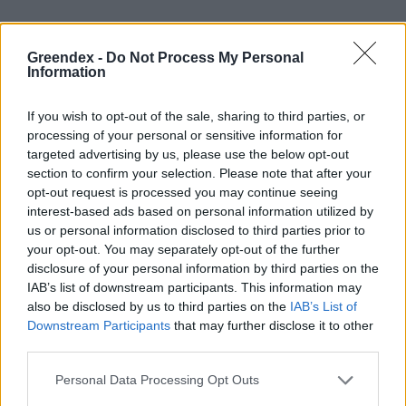
Számold ki egy fa értékét
!
Greendex -
Do Not Process My Personal
Information
Egy fa értékére többféleképpen lehet
tekinteni, sokáig csak a tűzifa árcéduláját
If you wish to opt-out of the sale, sharing to third parties, or
processing of your personal or sensitive information for
biggyesztettek rá. Elsőként az USA-ban
targeted advertising by us, please use the below opt-out
dolgoztak ki olyan módszert a múlt század
section to confirm your selection. Please note that after your
közepén, melynél figyelembe vették a
opt-out request is processed you may continue seeing
interest-based ads based on personal information utilized by
környezeti hasznokat is. A faértékszámítás
us or personal information disclosed to third parties prior to
magyar úttörőjének
Radó Dezső számít
, aki
your opt-out. You may separately opt-out of the further
disclosure of your personal information by third parties on the
1988-ban kidolgozott egy módszert, amely
IAB’s list of downstream participants. This information may
figyelembe vette a lombterület méretét,
also be disclosed by us to third parties on the
IAB’s List of
Downstream Participants
that may further disclose it to other
elhelyezkedését, életkorát és egészségi
third parties.
állapotát. Ezt a módszert fejlesztette tovább a
Magyar Faápolók Egyesülete (MFE). A FŐKERT
Personal Data Processing Opt Outs