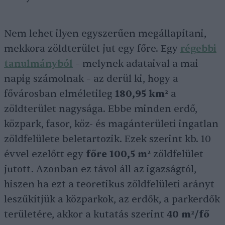
Nem lehet ilyen egyszerűen megállapítani,
mekkora zöldterület jut egy főre. Egy
régebbi
tanulmányból
– melynek adataival a mai
napig számolnak – az derül ki, hogy a
fővárosban elméletileg
180,95 km²
a
zöldterület nagysága. Ebbe minden erdő,
közpark, fasor, köz- és magánterületi ingatlan
zöldfelülete beletartozik. Ezek szerint kb. 10
évvel ezelőtt egy
főre 100,5 m²
zöldfelület
jutott. Azonban ez távol áll az igazságtól,
hiszen ha ezt a teoretikus zöldfelületi arányt
leszűkítjük a közparkok, az erdők, a parkerdők
területére, akkor a kutatás szerint
40 m²/fő