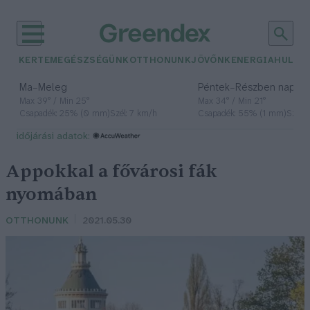
KERTEM
EGÉSZSÉGÜNK
OTTHONUNK
JÖVŐNK
ENERGIA
HULLA
–
–
Ma
Meleg
Péntek
Részben napos, 
Max 39° / Min 25°
Max 34° / Min 21°
Csapadék: 25% (0 mm)
Szél: 7 km/h
Csapadék: 55% (1 mm)
Szél: 
időjárási adatok:
Appokkal a fővárosi fák
nyomában
OTTHONUNK
2021.05.30