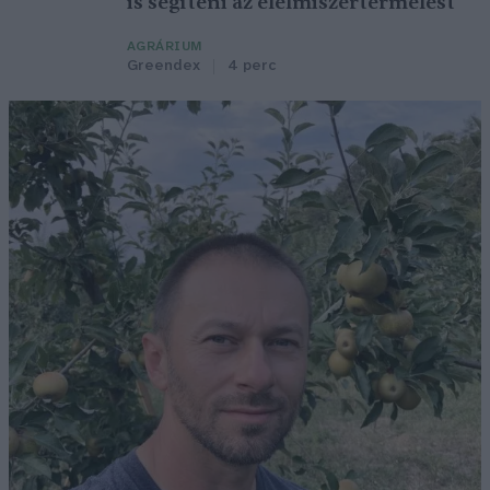
is segíteni az élelmiszertermelést
AGRÁRIUM
Greendex
4 perc