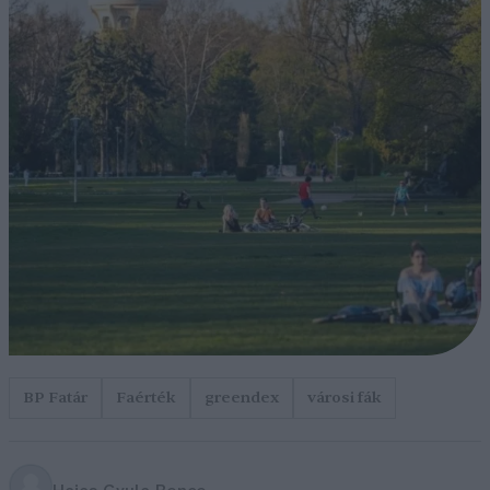
BP Fatár
Faérték
greendex
városi fák