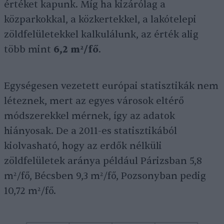
értéket kapunk. Míg ha kizárólag a
közparkokkal, a közkertekkel, a lakótelepi
zöldfelületekkel kalkulálunk, az érték alig
több mint
6,2 m²/fő
.
Egységesen vezetett európai statisztikák nem
léteznek, mert az egyes városok eltérő
módszerekkel mérnek, így az adatok
hiányosak. De a 2011-es statisztikából
kiolvasható, hogy az erdők nélküli
zöldfelületek aránya például Párizsban 5,8
m²/fő, Bécsben 9,3 m²/fő, Pozsonyban pedig
10,72 m²/fő.