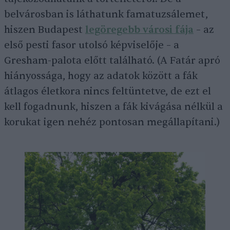
belvárosban is láthatunk famatuzsálemet,
hiszen Budapest
legöregebb városi fája
– az
első pesti fasor utolsó képviselője – a
Gresham-palota előtt található. (A Fatár apró
hiányossága, hogy az adatok között a fák
átlagos életkora nincs feltüntetve, de ezt el
kell fogadnunk, hiszen a fák kivágása nélkül a
korukat igen nehéz pontosan megállapítani.)