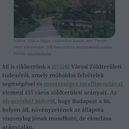
Sokkal több a tágas zöldterület Budán, mint Pesten.
Fotó: Városmajor 236 éves múltra visszatekintő parkja
Forrás:
pestbuda.hu
Mi is cikkeztünk a
HUGSI
Városi Zöldterületi
Indexéről, amely műholdas felvételek
segítségével és
mesterséges intelligenciával
elemezi 155 város zöldterületi arányait. Az
elemzésből kiderül
, hogy Budapest a 86.
helyen áll, növényzetének az állapota
viszonylag jónak mondható, de eloszlása
aránytalan.