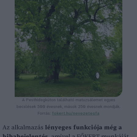
A Pesthidegkúton található matuzsálemet egyes
becslések 500 évesnek, mások 250 évesnek mondják.
Forrás:
fokert.hu/nevezetesfa
Az alkalmazás
lényeges funkciója még a
hibabejelentés
, amivel a FŐKERT munkáját