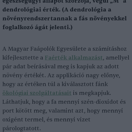
egészségügyi állapot szorzója, végül „M” a
dendrológiai érték. (A dendrológia a
növényrendszertannak a fás növényekkel
foglalkozó ágát jelenti.)
A Magyar Faápolók Egyesülete a számításhoz
kifejlesztette a
Faérték alkalmazást
, amellyel
pár adat beírásával meg is kapjuk az adott
növény értékét. Az applikáció nagy előnye,
hogy az értéken túl a kiválasztott fánk
ökológiai szolgáltatásait
is megkapjuk.
Láthatjuk, hogy a fa mennyi szén-dioxidot és
port kötött meg, valamint azt, hogy mennyi
oxigént termel, és mennyi vizet
párologtatott.