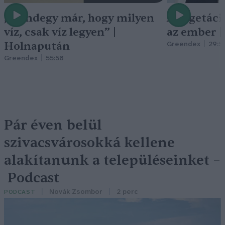
„Mindegy már, hogy milyen
A vegetáci
víz, csak víz legyen” |
az ember 
Holnapután
Greendex
29:5
Greendex
55:58
Pár éven belül
szivacsvárosokká kellene
alakítanunk a településeinket –
Podcast
Novák Zsombor
2 perc
PODCAST