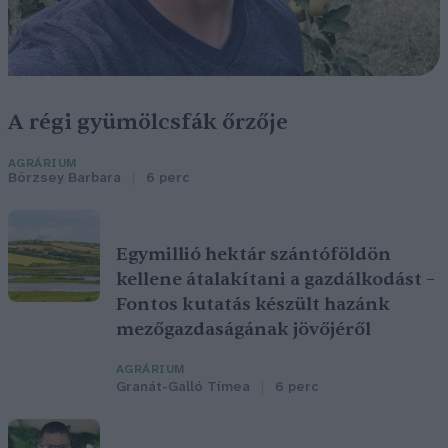
A régi gyümölcsfák őrzője
AGRÁRIUM
Börzsey Barbara
6 perc
Egymillió hektár szántóföldön
kellene átalakítani a gazdálkodást –
Fontos kutatás készült hazánk
mezőgazdaságának jövőjéről
AGRÁRIUM
Granát-Galló Tímea
6 perc