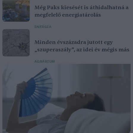
Még Paks kiesését is áthidalhatná a
megfelelő energiatárolás
ENERGIA
Minden évszázadra jutott egy
„szuperaszály”, az idei év mégis más
AGRÁRIUM