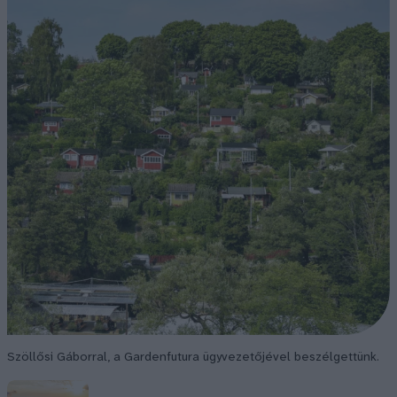
Szöllősi Gáborral, a Gardenfutura ügyvezetőjével beszélgettünk.