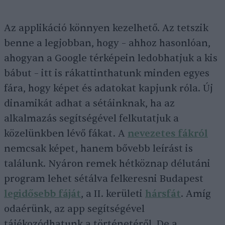
Az applikáció könnyen kezelhető. Az tetszik
benne a legjobban, hogy – ahhoz hasonlóan,
ahogyan a Google térképein ledobhatjuk a kis
bábut – itt is rákattinthatunk minden egyes
fára, hogy képet és adatokat kapjunk róla. Új
dinamikát adhat a sétáinknak, ha az
alkalmazás segítségével felkutatjuk a
közelünkben lévő fákat. A
nevezetes fákról
nemcsak képet, hanem bővebb leírást is
találunk. Nyáron remek hétköznap délutáni
program lehet sétálva felkeresni Budapest
legidősebb fáját
, a II. kerületi
hársfát
. Amíg
odaérünk, az app segítségével
tájékozódhatunk a történetéről. De a