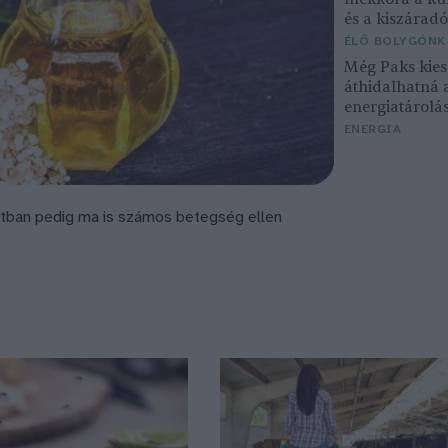
és a kiszárad
ÉLŐ BOLYGÓNK
Még Paks kiesé
áthidalhatná 
energiatárolá
ENERGIA
zatban pedig ma is számos betegség ellen