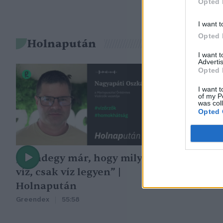
Opted 
I want t
Opted 
Holnapután
I want 
Advertis
Opted 
I want t
of my P
was col
Opted 
„Mindegy már, hogy milyen
A vegetáció
víz, csak víz legyen” |
oka az embe
Holnapután
Greendex
29:5
Greendex
55:58