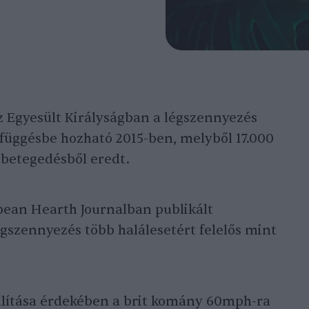
z Egyesült Királyságban a légszennyezés
zefüggésbe hozható 2015-ben, melyből 17.000
gbetegedésből eredt.
pean Hearth Journalban publikált
égszennyezés több halálesetért felelős mint
lítása érdekében a brit komány 60mph-ra