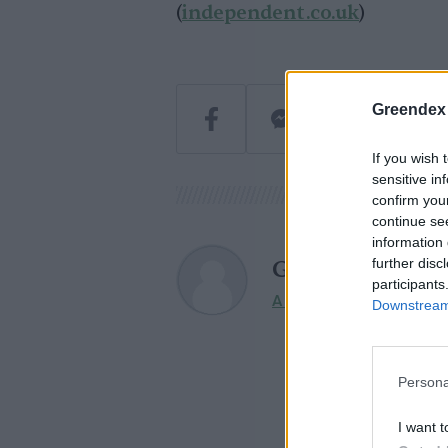
(
independent.co.uk
)
Greendex
If you wish 
sensitive in
confirm you
continue se
information 
Greendex
further disc
participants
A szerző további cikkei
Downstream 
Persona
I want t