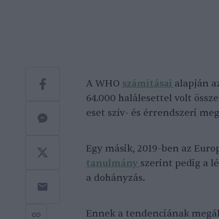
A WHO
számításai
alapján a
64.000 halálesettel volt öss
eset szív- és érrendszeri me
Egy másik, 2019-ben az Euro
tanulmány
szerint pedig a l
a dohányzás.
Ennek a tendenciának megál