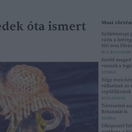
edek óta ismert
Születésnapi
várja a hétvé
160 éves Fővár
ÉLŐ BOLYGÓNK
Szedd magad ő
vannak a legjo
SZEMLE
Négy éven bel
válhatnak az 
repülőjárato
KÖZLEKEDÉS
Történelmi asz
Britanniát is
SZEMLE
Elképesztő fel
mekkora a kü