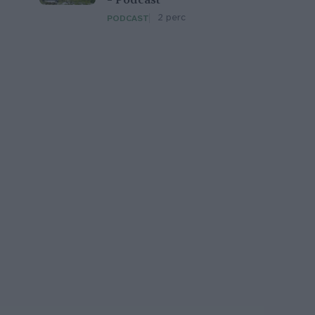
– Podcast
2 perc
PODCAST