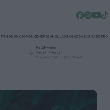
OTTHONUNK
JÖVŐNK
ENERGIA
HULLADÉK
GAZDASÁG
GASZTRO
Kedd
–
Meleg
Max 37° / Min 20°
Csapadék: 1% (0 mm)
Szél: 13 km/h