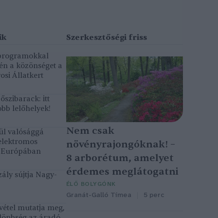
 programokkal
gén a közönséget a
osi Állatkert
szibarack: itt
bb lelőhelyek!
Nem csak
ül valósággá
elektromos
növényrajongóknak! –
k Európában
8 arborétum, amelyet
érdemes meglátogatni
ály sújtja Nagy-
ÉLŐ BOLYGÓNK
Granát-Galló Tímea
5 perc
vétel mutatja meg,
lönbség az áradó