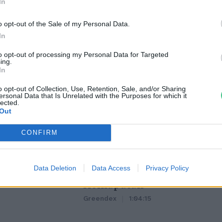
In
o opt-out of the Sale of my Personal Data.
In
to opt-out of processing my Personal Data for Targeted
ing.
In
o opt-out of Collection, Use, Retention, Sale, and/or Sharing
ersonal Data that Is Unrelated with the Purposes for which it
lected.
Out
CONFIRM
tüzek legfőbb
Nincs élet víz nélkül? –
Data Deletion
Data Access
Privacy Policy
r | Holnapután
Ljasuk Dimitry új filmjéről |
Holnapután
3
Greendex
1:04:15