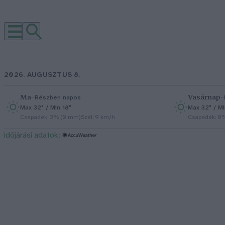
2026. AUGUSZTUS 8.
Ma
–
Vasárnap
–
Részben napos
Max 32° / Min 18°
Max 32° / Mi
Csapadék: 3% (0 mm)
Szél: 9 km/h
Csapadék: 0
időjárási adatok: