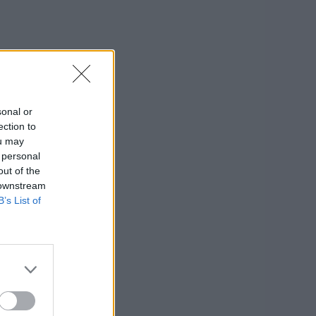
sonal or
ection to
ou may
 personal
out of the
 downstream
B’s List of