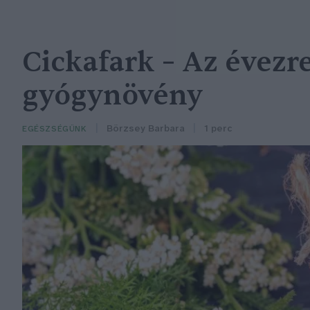
Cickafark – Az évezr
gyógynövény
Börzsey Barbara
1 perc
EGÉSZSÉGÜNK