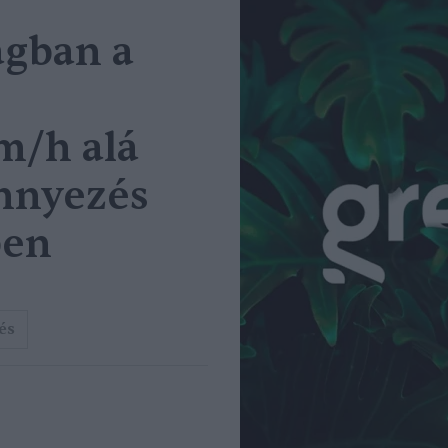
ágban a
m/h alá
ennyezés
ben
és