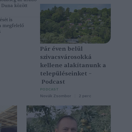
ó Duna között
sét is
a megfelelő
s
Pár éven belül
szivacsvárosokká
kellene alakítanunk a
településeinket –
Podcast
PODCAST
Novák Zsombor
2 perc