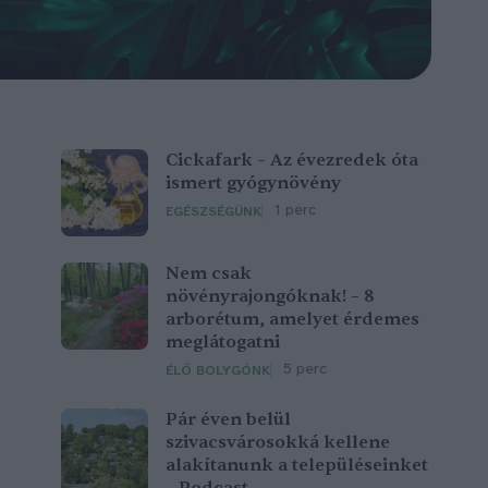
Cickafark – Az évezredek óta
ismert gyógynövény
1 perc
EGÉSZSÉGÜNK
Nem csak
növényrajongóknak! – 8
arborétum, amelyet érdemes
meglátogatni
5 perc
ÉLŐ BOLYGÓNK
Pár éven belül
szivacsvárosokká kellene
alakítanunk a településeinket