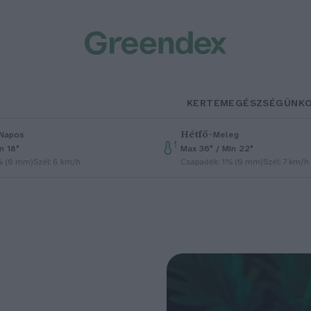
KERTEM
EGÉSZSÉGÜNK
Hétfő
–
Napos
Meleg
n 18°
Max 36° / Min 22°
% (0 mm)
Szél: 6 km/h
Csapadék: 1% (0 mm)
Szél: 7 km/h