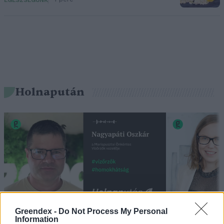
EGÉSZSÉGÜNK
Holnapután
Greendex -
Do Not Process My Personal
„Mindegy már, hogy milyen
A vegetáci
Information