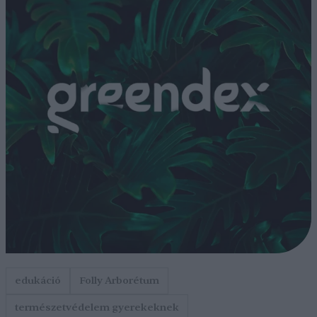
edukáció
Folly Arborétum
természetvédelem gyerekeknek