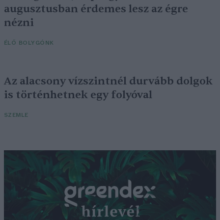
augusztusban érdemes lesz az égre
nézni
ÉLŐ BOLYGÓNK
Az alacsony vízszintnél durvább dolgok
is történhetnek egy folyóval
SZEMLE