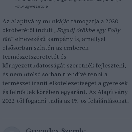
– mondta Folly Réka, negyedik generációs tulajdonos, a
Folly ügyvezetője
Az Alapítvány munkáját támogatja a 2020
októberétől indult
„Fogadj örökbe egy Folly
fát!”
elnevezésű kampány is, amellyel
elsősorban szintén az emberek
természetszeretetét és
környezettudatosságát szeretnék fejleszteni,
és nem utolsó sorban trendivé tenni a
természet iránti elkötelezettséget a gyerekek
és felnőttek körében egyaránt. Az Alapítvány
2022-től fogadni tudja az 1%-os felajánlásokat.
Greendex Szemle