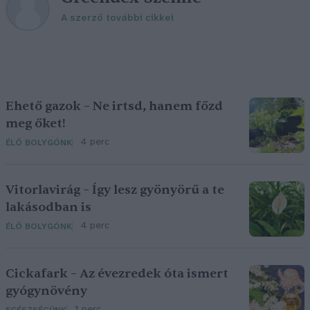
A szerző további cikkei
Ehető gazok – Ne irtsd, hanem főzd
meg őket!
4 perc
ÉLŐ BOLYGÓNK
Vitorlavirág – Így lesz gyönyörű a te
lakásodban is
4 perc
ÉLŐ BOLYGÓNK
Cickafark – Az évezredek óta ismert
gyógynövény
1 perc