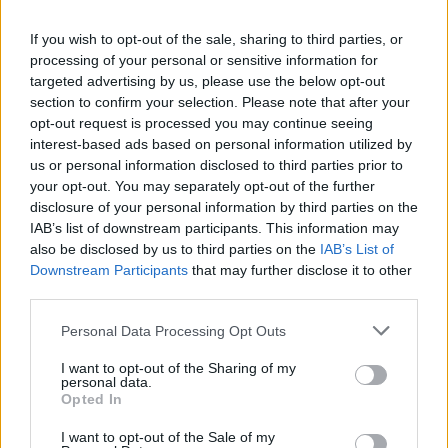
víz, csak víz legyen” |
az ember 
If you wish to opt-out of the sale, sharing to third parties, or
Holnapután
Greendex
29:5
processing of your personal or sensitive information for
Greendex
55:58
targeted advertising by us, please use the below opt-out
section to confirm your selection. Please note that after your
opt-out request is processed you may continue seeing
interest-based ads based on personal information utilized by
us or personal information disclosed to third parties prior to
your opt-out. You may separately opt-out of the further
Ehető gazok – Ne irtsd, hanem
disclosure of your personal information by third parties on the
IAB’s list of downstream participants. This information may
főzd meg őket!
also be disclosed by us to third parties on the
IAB’s List of
Granát-Galló Tímea
4 perc
ÉLŐ BOLYGÓNK
Downstream Participants
that may further disclose it to other
third parties.
Personal Data Processing Opt Outs
I want to opt-out of the Sharing of my
personal data.
Opted In
I want to opt-out of the Sale of my