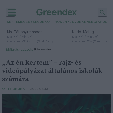
KERTEM
EGÉSZSÉGÜNK
OTTHONUNK
JÖVŐNK
ENERGIA
HULLA
–
–
Ma
Többnyire napos
Kedd
Meleg
Max 36° / Min 23°
Max 36° / Min 20°
Csapadék: 2% (0 mm)
Szél: 7 km/h
Csapadék: 0% (0 mm)
Szél: 
időjárási adatok:
„Az én kertem” – rajz- és
videópályázat általános iskolák
számára
OTTHONUNK
2022.04.13