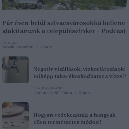
Pár éven belül szivacsvárosokká kellene
alakítanunk a településeinket – Podcast
PODCAST
Novák Zsombor
2 perc
Negatív vízállások, vízkorlátozások:
miképp takarékoskodhatsz a vízzel?
ÉLŐ BOLYGÓNK
Granát-Galló Tímea
5 perc
Hogyan védekezzünk a hangyák
ellen természetes módon?