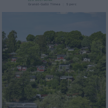
ÉLŐ BOLYGÓNK
Granát-Galló Tímea
5 perc