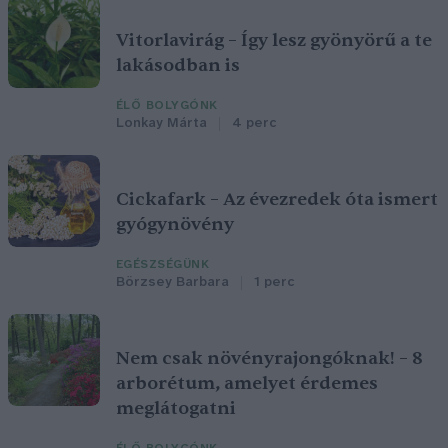
Vitorlavirág – Így lesz gyönyörű a te
lakásodban is
ÉLŐ BOLYGÓNK
Lonkay Márta
4 perc
Cickafark – Az évezredek óta ismert
gyógynövény
EGÉSZSÉGÜNK
Börzsey Barbara
1 perc
Nem csak növényrajongóknak! – 8
arborétum, amelyet érdemes
meglátogatni