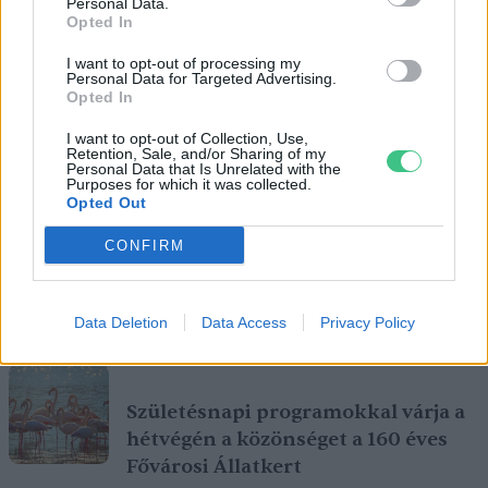
Personal Data.
Opted In
I want to opt-out of processing my
Personal Data for Targeted Advertising.
Opted In
I want to opt-out of Collection, Use,
Retention, Sale, and/or Sharing of my
Personal Data that Is Unrelated with the
Purposes for which it was collected.
Opted Out
CONFIRM
A gyomok rendkívül sokoldalúak, mind életmódjukban, mind
Data Deletion
Data Access
Privacy Policy
felhasználhatóságukban. Ráadásul a kertedet is támogathatják!
Születésnapi programokkal várja a
hétvégén a közönséget a 160 éves
Fővárosi Állatkert