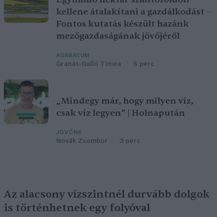
kellene átalakítani a gazdálkodást –
Fontos kutatás készült hazánk
mezőgazdaságának jövőjéről
AGRÁRIUM
Granát-Galló Tímea
6 perc
„Mindegy már, hogy milyen víz,
csak víz legyen” | Holnapután
JÖVŐNK
Novák Zsombor
3 perc
Az alacsony vízszintnél durvább dolgok
is történhetnek egy folyóval