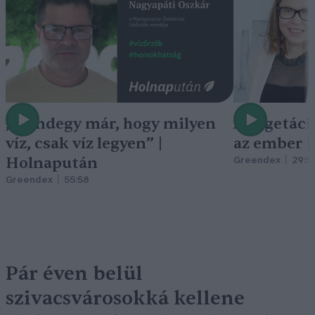
„Mindegy már, hogy milyen
A vegetáci
víz, csak víz legyen” |
az ember 
Holnapután
Greendex
29:5
Greendex
55:58
Pár éven belül
szivacsvárosokká kellene