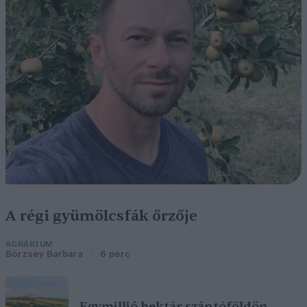
A régi gyümölcsfák őrzője
AGRÁRIUM
Börzsey Barbara
6 perc
Egymillió hektár szántóföldön