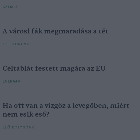
SZEMLE
A városi fák megmaradása a tét
OTTHONUNK
Céltáblát festett magára az EU
ENERGIA
Ha ott van a vízgőz a levegőben, miért
nem esik eső?
ÉLŐ BOLYGÓNK