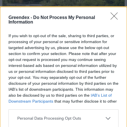
Greendex -
Do Not Process My Personal
Information
Szöllősi Gáborral, a Gardenfutura ügyvezetőjével beszélgettünk.
If you wish to opt-out of the sale, sharing to third parties, or
processing of your personal or sensitive information for
Történelmi aszály sújtja Nagy-
targeted advertising by us, please use the below opt-out
Britanniát is
section to confirm your selection. Please note that after your
opt-out request is processed you may continue seeing
interest-based ads based on personal information utilized by
SZEMLE
us or personal information disclosed to third parties prior to
your opt-out. You may separately opt-out of the further
Elképesztő felvétel mutatja meg,
disclosure of your personal information by third parties on the
mekkora a különbség az áradó és a
IAB’s list of downstream participants. This information may
kiszáradó Duna között
also be disclosed by us to third parties on the
IAB’s List of
Downstream Participants
that may further disclose it to other
ÉLŐ BOLYGÓNK
third parties.
Personal Data Processing Opt Outs