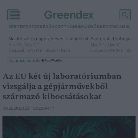
KERTEM
EGÉSZSÉGÜNK
OTTHONUNK
JÖVŐNK
ENERGIA
HULLA
–
–
Ma
Részben napos, heves zivatarokkal
Szombat
Többnyire n
Max 33° / Min 21°
Max 31° / Min 19°
Csapadék: 55% (1 mm)
Szél: 11 km/h
Csapadék: 5% (0 mm)
Szél:
időjárási adatok:
Az EU két új laboratóriumban
vizsgálja a gépjárművekből
származó kibocsátásokat
KÖZLEKEDÉS
2022.04.11