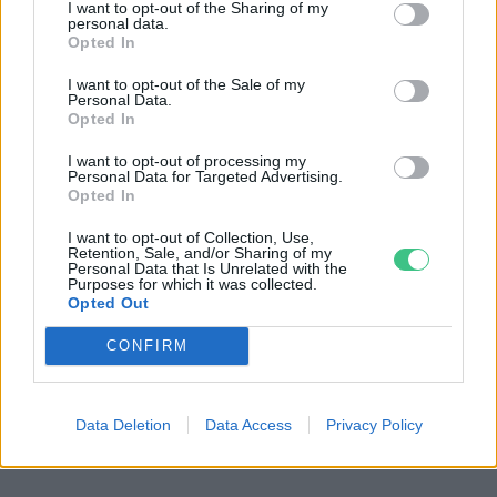
I want to opt-out of the Sharing of my
personal data.
Opted In
I want to opt-out of the Sale of my
Personal Data.
Opted In
I want to opt-out of processing my
Personal Data for Targeted Advertising.
Opted In
I want to opt-out of Collection, Use,
Még Paks kiesését is áthidalhatná a
Retention, Sale, and/or Sharing of my
Personal Data that Is Unrelated with the
megfelelő energiatárolás
Purposes for which it was collected.
Opted Out
ENERGIA
CONFIRM
Minden évszázadra jutott egy
„szuperaszály”, az idei év mégis más
Data Deletion
Data Access
Privacy Policy
AGRÁRIUM