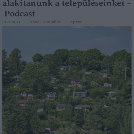
alakítanunk a településeinket –
Podcast
Novák Zsombor
2 perc
PODCAST