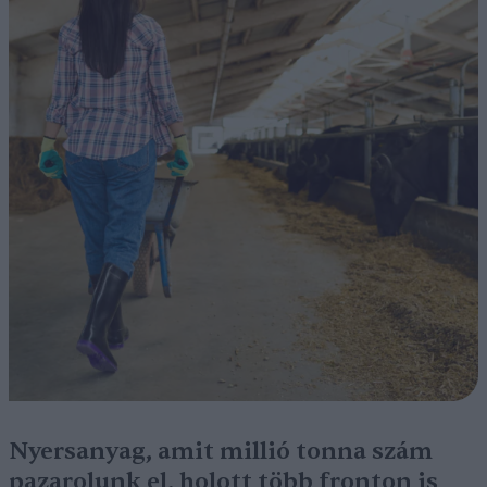
Nyersanyag, amit millió tonna szám
pazarolunk el, holott több fronton is