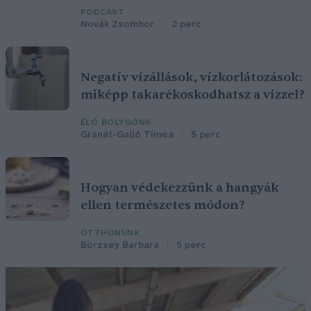
PODCAST
Novák Zsombor
2 perc
Negatív vízállások, vízkorlátozások:
miképp takarékoskodhatsz a vízzel?
ÉLŐ BOLYGÓNK
Granát-Galló Tímea
5 perc
Hogyan védekezzünk a hangyák
ellen természetes módon?
OTTHONUNK
Börzsey Barbara
5 perc