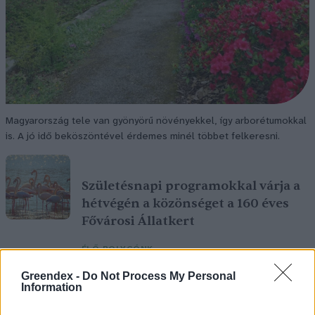
Magyarország tele van gyönyörű növényekkel, így arborétumokkal
is. A jó idő beköszöntével érdemes minél többet felkeresni.
Születésnapi programokkal várja a
hétvégén a közönséget a 160 éves
Fővárosi Állatkert
ÉLŐ BOLYGÓNK
Greendex -
Do Not Process My Personal
Szedd magad őszibarack: itt vannak
Information
a legjobb lelőhelyek!