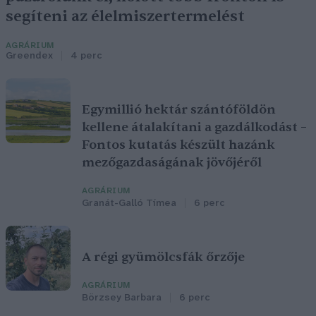
segíteni az élelmiszertermelést
AGRÁRIUM
Greendex
4 perc
Egymillió hektár szántóföldön
kellene átalakítani a gazdálkodást –
Fontos kutatás készült hazánk
mezőgazdaságának jövőjéről
AGRÁRIUM
Granát-Galló Tímea
6 perc
A régi gyümölcsfák őrzője
AGRÁRIUM
Börzsey Barbara
6 perc