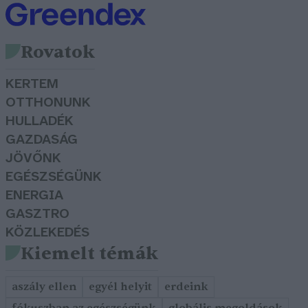
Rovatok
KERTEM
OTTHONUNK
HULLADÉK
GAZDASÁG
JÖVŐNK
EGÉSZSÉGÜNK
ENERGIA
GASZTRO
KÖZLEKEDÉS
Kiemelt témák
aszály ellen
egyél helyit
erdeink
fókuszban az egészségünk
globális megoldások