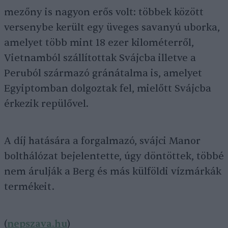
mezőny is nagyon erős volt: többek között
versenybe került egy üveges savanyú uborka,
amelyet több mint 18 ezer kilométerről,
Vietnamból szállítottak Svájcba illetve a
Peruból származó gránátalma is, amelyet
Egyiptomban dolgoztak fel, mielőtt Svájcba
érkezik repülővel.
A díj hatására a forgalmazó, svájci Manor
bolthálózat bejelentette, úgy döntöttek, többé
nem árulják a Berg és más külföldi vízmárkák
termékeit.
(
nepszava.hu
)