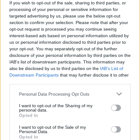
If you wish to opt-out of the sale, sharing to third parties, or
SZEMLE
processing of your personal or sensitive information for
targeted advertising by us, please use the below opt-out
section to confirm your selection. Please note that after your
opt-out request is processed you may continue seeing
interest-based ads based on personal information utilized by
us or personal information disclosed to third parties prior to
your opt-out. You may separately opt-out of the further
disclosure of your personal information by third parties on the
IAB’s list of downstream participants. This information may
also be disclosed by us to third parties on the
IAB’s List of
Downstream Participants
that may further disclose it to other
third parties.
Personal Data Processing Opt Outs
Négy éven belül valósággá válhatnak az
I want to opt-out of the Sharing of my
elektromos repülőjáratok Európában
personal data.
Opted In
KÖZLEKEDÉS
I want to opt-out of the Sale of my
Personal Data.
Történelmi aszály sújtja Nagy-
Opted In