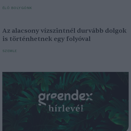
ÉLŐ BOLYGÓNK
Az alacsony vízszintnél durvább dolgok
is történhetnek egy folyóval
SZEMLE