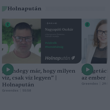
Holnapután
„Mindegy már, hogy milyen
A vegetáci
víz, csak víz legyen” |
az ember 
Holnapután
Greendex
29:5
Greendex
55:58