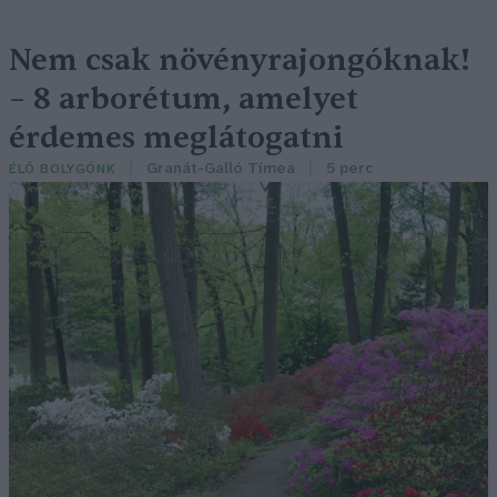
Nem csak növényrajongóknak!
– 8 arborétum, amelyet
érdemes meglátogatni
Granát-Galló Tímea
5 perc
ÉLŐ BOLYGÓNK