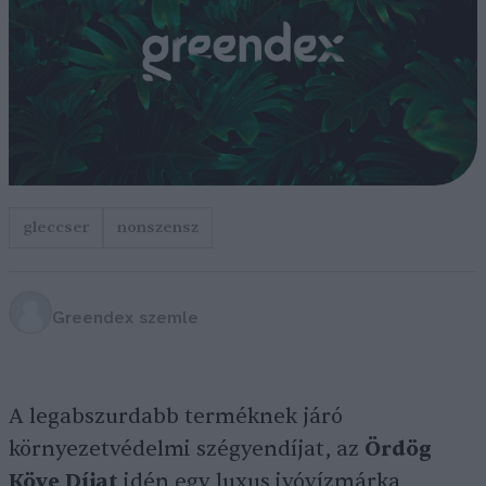
gleccser
nonszensz
Greendex szemle
A legabszurdabb terméknek járó
környezetvédelmi szégyendíjat, az
Ördög
Köve Díjat
idén egy luxus ivóvízmárka