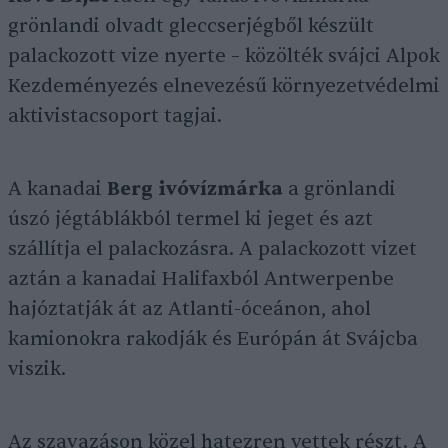
grönlandi olvadt gleccserjégből készült
palackozott vize nyerte – közölték svájci Alpok
Kezdeményezés elnevezésű környezetvédelmi
aktivistacsoport tagjai.
A kanadai
Berg ivóvízmárka
a grönlandi
úszó jégtáblákból termel ki jeget és azt
szállítja el palackozásra. A palackozott vizet
aztán a kanadai Halifaxból Antwerpenbe
hajóztatják át az Atlanti-óceánon, ahol
kamionokra rakodják és Európán át Svájcba
viszik.
Az szavazáson közel hatezren vettek részt. A