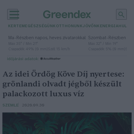
KERTEM
EGÉSZSÉGÜNK
OTTHONUNK
JÖVŐNK
ENERGIA
HULLA
–
–
Ma
Részben napos, heves zivatarokkal
Szombat
Részben na
Max 35° / Min 21°
Max 32° / Min 19°
Csapadék: 49% (0 mm)
Szél: 15 km/h
Csapadék: 5% (0 mm)
Szél:
időjárási adatok:
Az idei Ördög Köve Díj nyertese:
grönlandi olvadt jégből készült
palackozott luxus víz
SZEMLE
2020.09.30