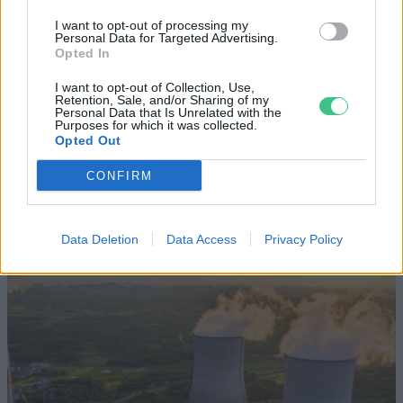
Britanniát is
I want to opt-out of processing my
Personal Data for Targeted Advertising.
Opted In
SZEMLE
I want to opt-out of Collection, Use,
Retention, Sale, and/or Sharing of my
Elképesztő felvétel mutatja meg,
Personal Data that Is Unrelated with the
Purposes for which it was collected.
mekkora a különbség az áradó és a
Opted Out
kiszáradó Duna között
CONFIRM
ÉLŐ BOLYGÓNK
Data Deletion
Data Access
Privacy Policy