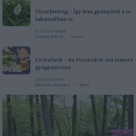
Vitorlavirág – Így lesz gyönyörű a te
lakásodban is
ÉLŐ BOLYGÓNK
Lonkay Márta
4 perc
Cickafark – Az évezredek óta ismert
gyógynövény
EGÉSZSÉGÜNK
Börzsey Barbara
1 perc