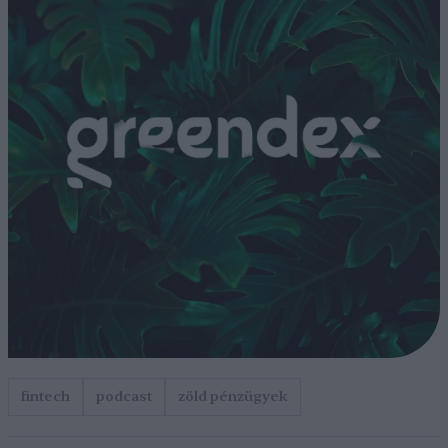
fintech
podcast
zöld pénzügyek