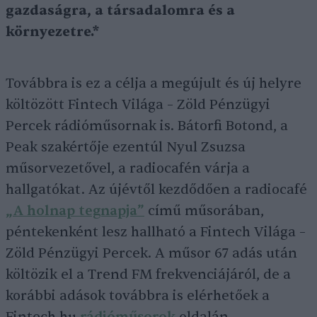
gazdaságra, a társadalomra és a
környezetre.*
Továbbra is ez a célja a megújult és új helyre
költözött Fintech Világa – Zöld Pénzügyi
Percek rádióműsornak is. Bátorfi Botond, a
Peak szakértője ezentúl Nyul Zsuzsa
műsorvezetővel, a radiocafén várja a
hallgatókat. Az újévtől kezdődően a radiocafé
„A holnap tegnapja”
című műsorában,
péntekenként lesz hallható a Fintech Világa –
Zöld Pénzügyi Percek. A műsor 67 adás után
költözik el a Trend FM frekvenciájáról, de a
korábbi adások továbbra is elérhetőek a