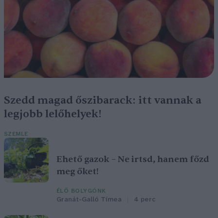
Szedd magad őszibarack: itt vannak a
legjobb lelőhelyek!
SZEMLE
Ehető gazok – Ne irtsd, hanem főzd
meg őket!
ÉLŐ BOLYGÓNK
Granát-Galló Tímea
4 perc