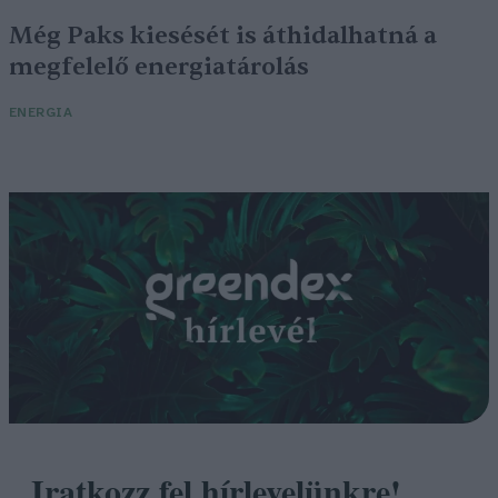
Még Paks kiesését is áthidalhatná a
megfelelő energiatárolás
ENERGIA
Iratkozz fel hírlevelünkre!