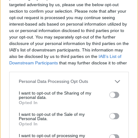
targeted advertising by us, please use the below opt-out
section to confirm your selection. Please note that after your
opt-out request is processed you may continue seeing
interest-based ads based on personal information utilized by
us or personal information disclosed to third parties prior to
your opt-out. You may separately opt-out of the further
disclosure of your personal information by third parties on the
Rekord alacsony a Velencei-tó vízszintje. Alkalmazkodási válság
IAB’s list of downstream participants. This information may
vagy ökológiai katasztrófa? Dr. Boromisza Zsomborral jártuk körbe
also be disclosed by us to third parties on the
IAB’s List of
a tó múltját, jelenét, jövőjét.
Downstream Participants
that may further disclose it to other
third parties.
Personal Data Processing Opt Outs
Tombol a hőség és az aszály, mégis
nő a klímaszkepticizmus
I want to opt-out of the Sharing of my
personal data.
Opted In
ÉLŐ BOLYGÓNK
I want to opt-out of the Sale of my
A mesterséges intelligencia már
Personal Data.
Opted In
vírusokat is előállít
I want to opt-out of processing my