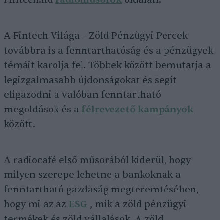
Fintech.hu
rádióműsorok
oldalán.
A Fintech Világa – Zöld Pénzügyi Percek
továbbra is a fenntarthatóság és a pénzügyek
témáit karolja fel. Többek között bemutatja a
legizgalmasabb újdonságokat és segít
eligazodni a valóban fenntartható
megoldások és a
félrevezető kampányok
között.
A radiocafé első műsorából kiderül, hogy
milyen szerepe lehetne a bankoknak a
fenntartható gazdaság megteremtésében,
hogy mi az az
ESG
, mik a zöld pénzügyi
termékek és zöld vállalások. A zöld