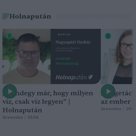
Holnapután
„Mindegy már, hogy milyen
A vegetáci
víz, csak víz legyen” |
az ember 
Holnapután
Greendex
29:5
Greendex
55:58