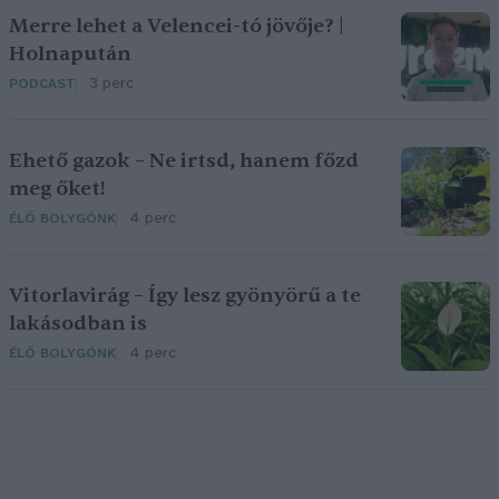
Merre lehet a Velencei-tó jövője? |
Holnapután
3 perc
PODCAST
Ehető gazok – Ne irtsd, hanem főzd
meg őket!
4 perc
ÉLŐ BOLYGÓNK
Vitorlavirág – Így lesz gyönyörű a te
lakásodban is
4 perc
ÉLŐ BOLYGÓNK