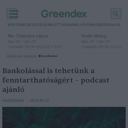
KERTEM
EGÉSZSÉGÜNK
OTTHONUNK
JÖVŐNK
ENERGIA
HULLA
–
–
Ma
Többnyire napos
Kedd
Meleg
Max 35° / Min 21°
Max 36° / Min 19°
Csapadék: 1% (0 mm)
Szél: 9 km/h
Csapadék: 2% (0 mm)
Szél: 
időjárási adatok:
Bankolással is tehetünk a
fenntarthatóságért – podcast
ajánló
GAZDASÁG
2023.01.12