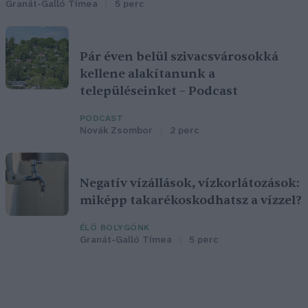
Granát-Galló Tímea
5 perc
Pár éven belül szivacsvárosokká
kellene alakítanunk a
településeinket – Podcast
PODCAST
Novák Zsombor
2 perc
Negatív vízállások, vízkorlátozások:
miképp takarékoskodhatsz a vízzel?
ÉLŐ BOLYGÓNK
Granát-Galló Tímea
5 perc