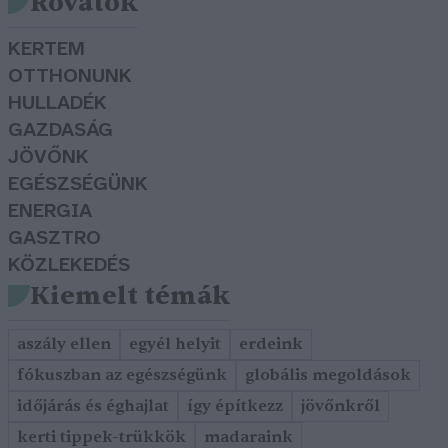
Rovatok
KERTEM
OTTHONUNK
HULLADÉK
GAZDASÁG
JÖVŐNK
EGÉSZSÉGÜNK
ENERGIA
GASZTRO
KÖZLEKEDÉS
Kiemelt témák
aszály ellen
egyél helyit
erdeink
fókuszban az egészségünk
globális megoldások
időjárás és éghajlat
így építkezz
jövőnkről
kerti tippek-trükkök
madaraink