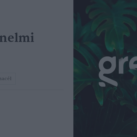
énelmi
macél