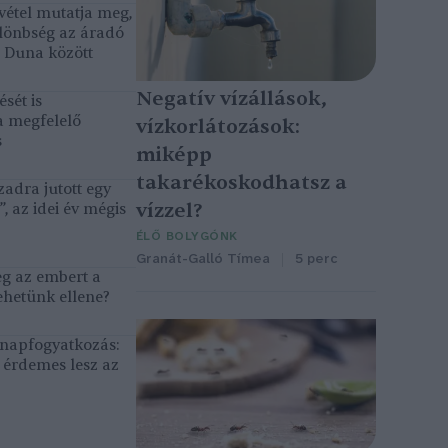
vétel mutatja meg,
lönbség az áradó
ó Duna között
Negatív vízállások,
sét is
a megfelelő
vízkorlátozások:
s
miképp
takarékoskodhatsz a
adra jutott egy
vízzel?
, az idei év mégis
ÉLŐ BOLYGÓNK
Granát-Galló Tímea
5 perc
eg az embert a
ehetünk ellene?
, napfogyatkozás:
érdemes lesz az