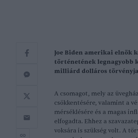
Joe Biden amerikai elnök k
történetének legnagyobb 
milliárd dolláros törvényja
A csomagot, mely az üvegház
csökkentésére, valamint a v
mérséklésére és a magas infl
elfogadta. Ehhez a szavazat
voksára is szükség volt. A tö