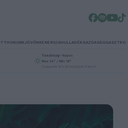
OTTHONUNK
JÖVŐNK
ENERGIA
HULLADÉK
GAZDASÁG
GASZTRO
Vasárnap
–
Napos
Max 34° / Min 18°
h
Csapadék: 0% (0 mm)
Szél: 6 km/h