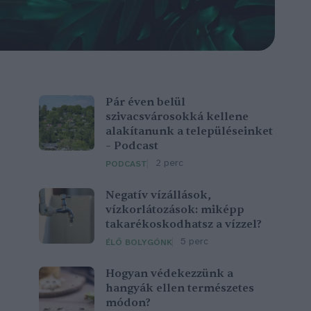
Pár éven belül
szivacsvárosokká kellene
alakítanunk a településeinket
– Podcast
2 perc
PODCAST
Negatív vízállások,
vízkorlátozások: miképp
takarékoskodhatsz a vízzel?
5 perc
ÉLŐ BOLYGÓNK
Hogyan védekezzünk a
hangyák ellen természetes
módon?