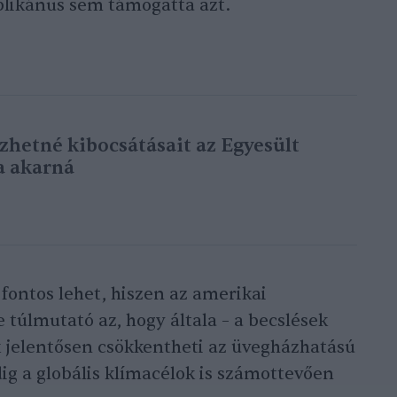
blikánus sem támogatta azt.
zhetné kibocsátásait az Egyesült
a akarná
ontos lehet, hiszen az amerikai
 túlmutató az, hogy általa – a becslések
k jelentősen csökkentheti az üvegházhatású
dig a globális klímacélok is számottevően