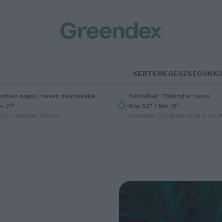
KERTEM
EGÉSZSÉGÜNK
Szombat
–
szben napos, heves zivatarokkal
Többnyire napos
n 21°
Max 32° / Min 19°
5% (1 mm)
Szél: 11 km/h
Csapadék: 5% (0 mm)
Szél: 9 km/