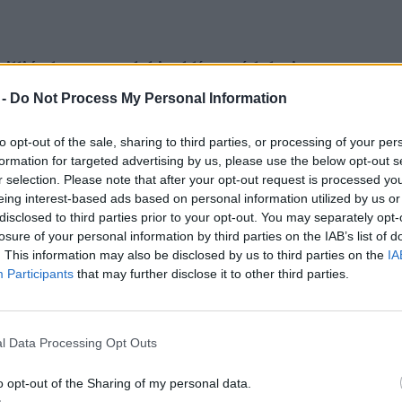
milliárdot tesznek ki a klímavédelmi
özt elektromos autók vásárlásakor és
 -
Do Not Process My Personal Information
újításkor igénybe vehető adóhitelek
to opt-out of the sale, sharing to third parties, or processing of your per
zdaság szélesítését ösztönző források. Ezen
formation for targeted advertising by us, please use the below opt-out s
árd dolláros aszály-alapot az egyre
r selection. Please note that after your opt-out request is processed y
eing interest-based ads based on personal information utilized by us or
inak kezelésére. (
Reuters
/MTI)
disclosed to third parties prior to your opt-out. You may separately opt-
losure of your personal information by third parties on the IAB’s list of
. This information may also be disclosed by us to third parties on the
IA
Participants
that may further disclose it to other third parties.
l Data Processing Opt Outs
o opt-out of the Sharing of my personal data.