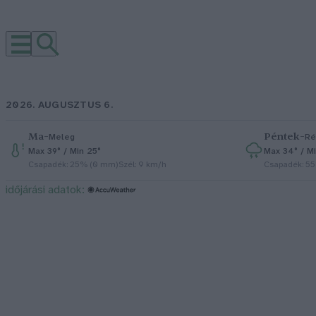
2026. AUGUSZTUS 6.
Ma
–
Péntek
–
Meleg
Ré
Max 39° / Min 25°
Max 34° / Mi
Csapadék: 25% (0 mm)
Szél: 9 km/h
Csapadék: 5
időjárási adatok: