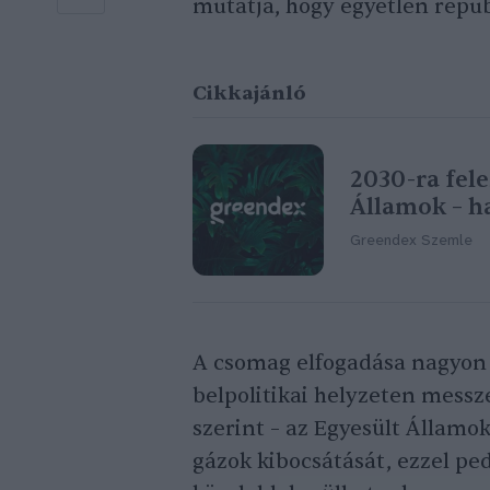
mutatja, hogy egyetlen repu
Cikkajánló
2030-ra fele
Államok – h
Greendex Szemle
A csomag elfogadása nagyon f
belpolitikai helyzeten messze
szerint – az Egyesült Államo
gázok kibocsátását, ezzel pe