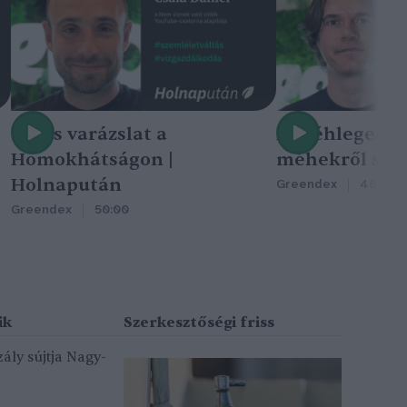
Nincs varázslat a
A méhlegelő 
Homokhátságon |
méhekről szól
Holnapután
Greendex
46:47
Greendex
50:00
ály sújtja Nagy-