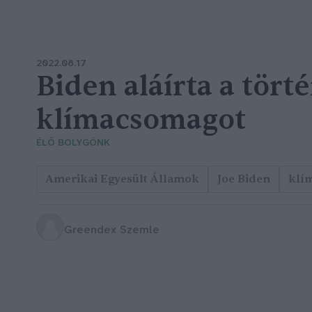
2022.08.17
Biden aláírta a tört
klímacsomagot
ÉLŐ BOLYGÓNK
Amerikai Egyesült Államok
Joe Biden
klí
Greendex Szemle