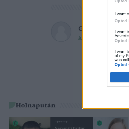
Opted 
I want t
Opted 
Greendex Szem
I want 
Advertis
A szerző további cikkei
Opted 
I want t
of my P
was col
Opted 
Holnapután