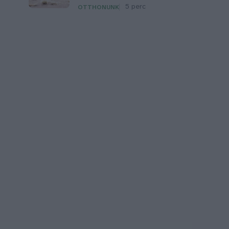
5 perc
OTTHONUNK