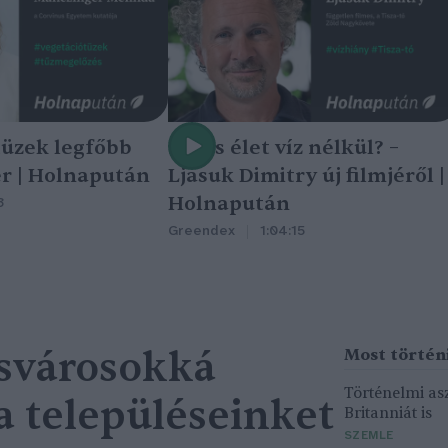
tüzek legfőbb
Nincs élet víz nélkül? –
r | Holnapután
Ljasuk Dimitry új filmjéről |
Holnapután
3
Greendex
1:04:15
csvárosokká
Történelmi asz
a településeinket
Britanniát is
SZEMLE