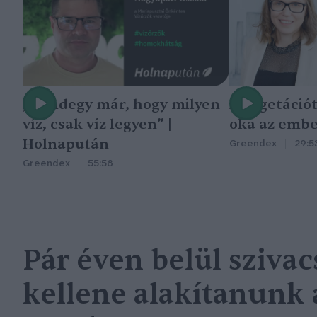
„Mindegy már, hogy milyen
A vegetáció
víz, csak víz legyen” |
oka az embe
Holnapután
Greendex
29:5
Greendex
55:58
Pár éven belül sziva
kellene alakítanunk 