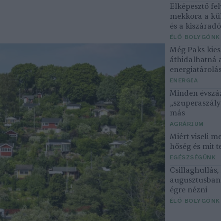
Elképesztő fel
mekkora a kü
és a kiszárad
ÉLŐ BOLYGÓNK
Még Paks kiesé
áthidalhatná 
energiatárolá
ENERGIA
Minden évszáz
„szuperaszály”
más
AGRÁRIUM
Miért viseli m
hőség és mit t
EGÉSZSÉGÜNK
Csillaghullás
augusztusban 
égre nézni
ÉLŐ BOLYGÓNK