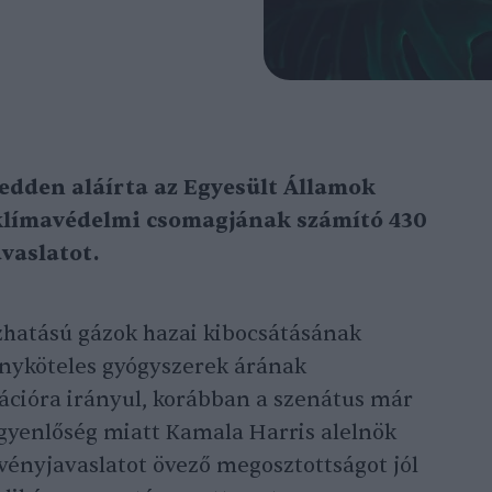
edden aláírta az Egyesült Államok
klímavédelmi csomagjának számító 430
vaslatot.
hatású gázok hazai kibocsátásának
ényköteles gyógyszerek árának
ációra irányul, korábban a szenátus már
egyenlőség miatt Kamala Harris alelnök
rvényjavaslatot övező megosztottságot jól