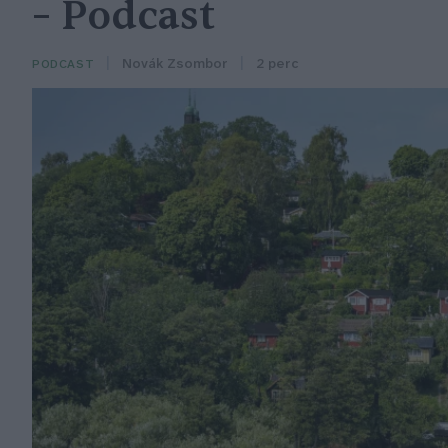
– Podcast
Novák Zsombor
2 perc
PODCAST