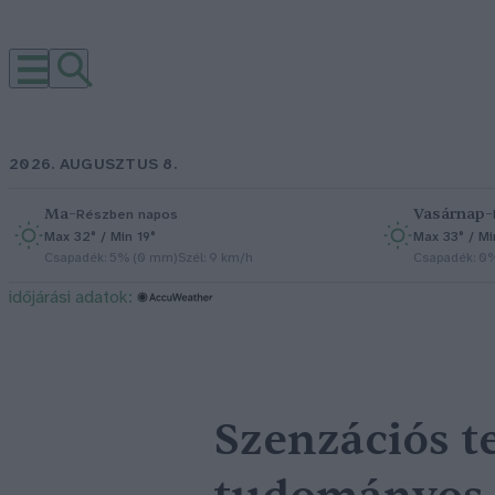
2026. AUGUSZTUS 8.
Ma
–
Vasárnap
–
Részben napos
Max 32° / Min 19°
Max 33° / Mi
Csapadék: 5% (0 mm)
Szél: 9 km/h
Csapadék: 0
időjárási adatok:
Szenzációs t