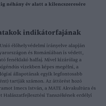
ig néhány év alatt a kilencszeresére
patakok indikátorfajának
 Unió élőhelyvédelmi irányelve alapján
yarországon és Romániában is védett,
tó fenéklakó halfaj. Mivel kizárólag a
 oxigéndús vizekben képes megélni, a
ológiai állapotának egyik legfontosabb
ként) tartják számon. Az áttörést hozó
gramot Imecs István, a MATE Akvakultúra és
t Halászatfejlesztési Tanszékének erdélyi