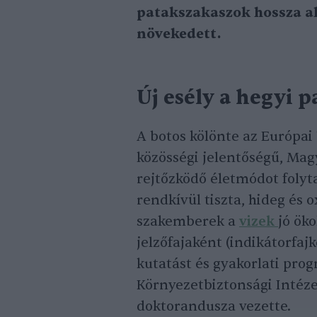
patakszakaszok hossza al
növekedett.
Új esély a hegyi 
A botos kölönte az Európai
közösségi jelentőségű, Mag
rejtőzködő életmódot folyta
rendkívül tiszta, hideg és
szakemberek a
vizek
jó ök
jelzőfajaként (indikátorfaj
kutatást és gyakorlati pro
Környezetbiztonsági Intéze
doktorandusza vezette.