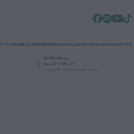
OTTHONUNK
JÖVŐNK
ENERGIA
HULLADÉK
GAZDASÁG
GASZTRO
Kedd
–
Meleg
Max 37° / Min 21°
Csapadék: 1% (0 mm)
Szél: 13 km/h