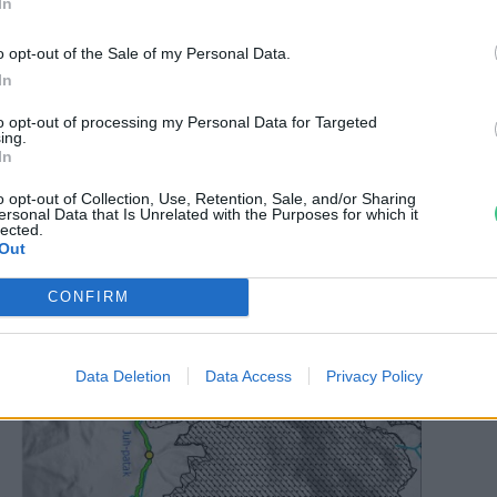
In
ét engedtek szabadon a nemzeti park hegyi
o opt-out of the Sale of my Personal Data.
In
to opt-out of processing my Personal Data for Targeted
ing.
In
o opt-out of Collection, Use, Retention, Sale, and/or Sharing
ersonal Data that Is Unrelated with the Purposes for which it
lected.
Out
CONFIRM
Data Deletion
Data Access
Privacy Policy