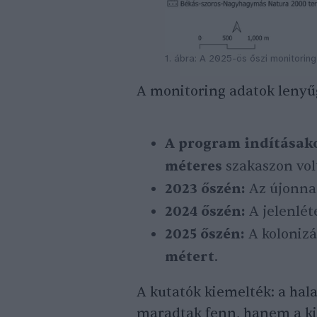
1. ábra: A 2025-ös őszi monitoring
A monitoring adatok leny
A program indításak
méteres
szakaszon volt
2023 őszén:
Az újonnan
2024 őszén:
A jelenlé
2025 őszén:
A kolonizá
métert
.
A kutatók kiemelték: a hal
maradtak fenn, hanem a kih