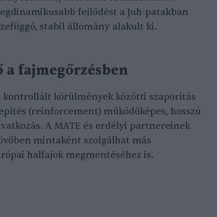
 legdinamikusabb fejlődést a Juh-patakban
zefüggő, stabil állomány alakult ki.
ő a fajmegőrzésben
a kontrollált körülmények közötti szaporítás
lepítés (reinforcement) működőképes, hosszú
vatkozás. A MATE és erdélyi partnereinek
jövőben mintaként szolgálhat más
urópai halfajok megmentéséhez is.