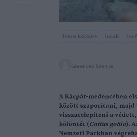
botos kölönte
halak
half
Greendex Szemle
A Kárpát-medencében els
között szaporítani, majd
visszatelepíteni a védett
kölöntét (
Cottus gobio
). 
Nemzeti Parkban végrehaj