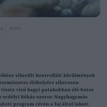
aj
MATE
őként sikerült kontrollált körülmények
 természetes élőhelyére sikeresen
, tiszta vizű hegyi patakokban élő botos
Az erdélyi Békás-szoros–Nagyhagymás
tott program révén a faj által lakott