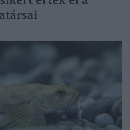
ikert értek el a
társai