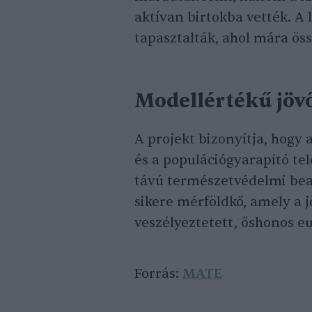
aktívan birtokba vették. A
tapasztalták, ahol mára öss
Modellértékű jöv
A projekt bizonyítja, hogy 
és a populációgyarapító te
távú természetvédelmi bea
sikere mérföldkő, amely a 
veszélyeztetett, őshonos e
Forrás:
MATE