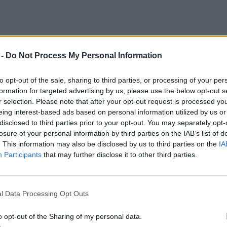
 -
Do Not Process My Personal Information
ára várnak, cselekednek: hogyan tesz a
ország ellen a Vízőrző Mozgalom? –
to opt-out of the sale, sharing to third parties, or processing of your per
formation for targeted advertising by us, please use the below opt-out s
r selection. Please note that after your opt-out request is processed y
mea
8 perc
eing interest-based ads based on personal information utilized by us or
disclosed to third parties prior to your opt-out. You may separately opt-
losure of your personal information by third parties on the IAB’s list of
. This information may also be disclosed by us to third parties on the
IA
Participants
that may further disclose it to other third parties.
tt a lakott terület
 magyar–erdélyi természetvédelmi
l Data Processing Opt Outs
a korábbi sikeres réticsík-program
özött összesen 1631 darab, mesterségesen
o opt-out of the Sharing of my personal data.