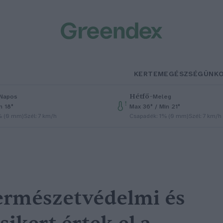
KERTEM
EGÉSZSÉGÜNK
Hétfő
–
Napos
Meleg
n 18°
Max 36° / Min 21°
% (0 mm)
Szél: 7 km/h
Csapadék: 1% (0 mm)
Szél: 7 km/h
ermészetvédelmi és