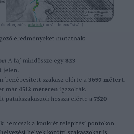
 és elterjedési
adatok
(forrás: Imecs István)
űgöző eredményeket mutatnak:
or:
A faj mindössze egy
823
 jelen.
 benépesített szakasz elérte a
3697 métert
.
tet már
4512 méteren
igazolták.
lt patakszakaszok hossza elérte a
7520
ak nemcsak a konkrét telepítési pontokon
elyezési helyek közötti szakaszokat is