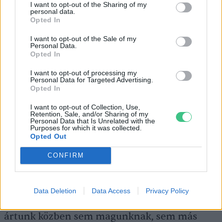
I want to opt-out of the Sharing of my
personal data.
Opted In
I want to opt-out of the Sale of my
Personal Data.
Opted In
I want to opt-out of processing my
Personal Data for Targeted Advertising.
Opted In
I want to opt-out of Collection, Use,
Retention, Sale, and/or Sharing of my
Lézeres kezelés lehet alternatíva a Botox helyett.
Personal Data that Is Unrelated with the
Purposes for which it was collected.
Opted Out
A
szépségipar
ontja magából a ránctalanító-,
megelőző-, fiatalítókrémeket, amelyek
CONFIRM
használatával – bár hatásosságuk
tudományosan nem megalapozott – némi
Data Deletion
Data Access
Privacy Policy
javulás látszólag elérhető, és biztosan nem
ártunk közben sem magunknak, sem más