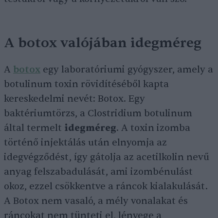
A botox valójában idegméreg
A
botox
egy laboratóriumi gyógyszer, amely a
botulinum toxin rövidítéséből kapta
kereskedelmi nevét: Botox. Egy
baktériumtörzs, a Clostridium botulinum
által termelt
idegméreg
. A toxin izomba
történő injektálás után elnyomja az
idegvégződést, így gátolja az acetilkolin nevű
anyag felszabadulását, ami izombénulást
okoz, ezzel csökkentve a ráncok kialakulását.
A Botox nem vasaló, a mély vonalakat és
ráncokat nem tünteti el, lényege a