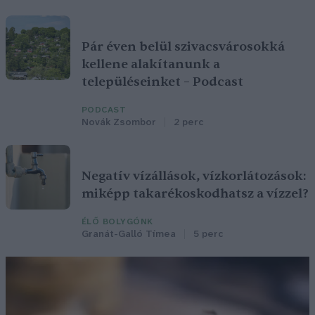
Pár éven belül szivacsvárosokká
kellene alakítanunk a
településeinket – Podcast
PODCAST
Novák Zsombor
2 perc
Negatív vízállások, vízkorlátozások:
miképp takarékoskodhatsz a vízzel?
ÉLŐ BOLYGÓNK
Granát-Galló Tímea
5 perc