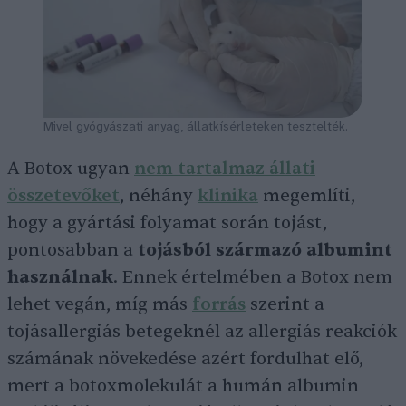
Mivel gyógyászati anyag, állatkísérleteken tesztelték.
A Botox ugyan
nem tartalmaz állati
összetevőket
, néhány
klinika
megemlíti,
hogy a gyártási folyamat során tojást,
pontosabban a
tojásból származó albumint
használnak
. Ennek értelmében a Botox nem
lehet vegán, míg más
forrás
szerint a
tojásallergiás betegeknél az allergiás reakciók
számának növekedése azért fordulhat elő,
mert a botoxmolekulát a humán albumin