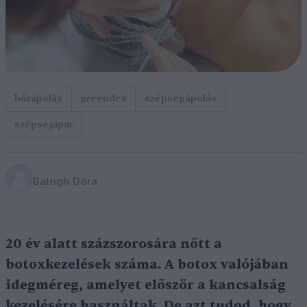
bőrápolás
greendex
szépségápolás
szépségipar
Balogh Dóra
20 év alatt százszorosára nőtt a
botoxkezelések száma. A botox valójában
idegméreg, amelyet először a kancsalság
kezelésére használtak. De azt tudod, hogy