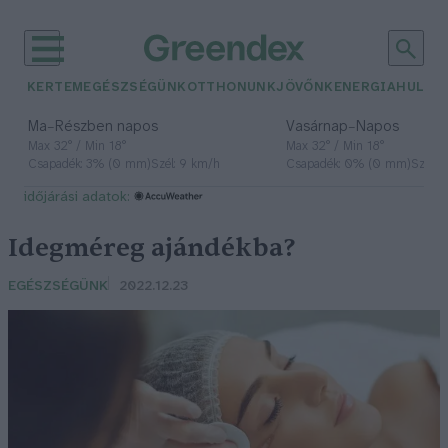
KERTEM
EGÉSZSÉGÜNK
OTTHONUNK
JÖVŐNK
ENERGIA
HULLA
–
–
Ma
Részben napos
Vasárnap
Napos
Max 32° / Min 18°
Max 32° / Min 18°
Csapadék: 3% (0 mm)
Szél: 9 km/h
Csapadék: 0% (0 mm)
Szél: 
időjárási adatok:
Idegméreg ajándékba?
EGÉSZSÉGÜNK
2022.12.23