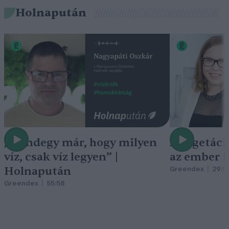
Holnapután
„Mindegy már, hogy milyen
A vegetáci
víz, csak víz legyen” |
az ember 
Holnapután
Greendex
29:5
Greendex
55:58