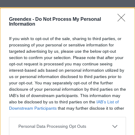
Alternatív megoldások
Greendex -
Do Not Process My Personal
Information
Nem létezik teljesen természetes
Botoxalternatíva. Azonban léteznek egyéb
If you wish to opt-out of the sale, sharing to third parties, or
processing of your personal or sensitive information for
megoldások és vegánbarát szépségápolási
targeted advertising by us, please use the below opt-out
termékek, ha meg karajuk próbálni felvenni a
section to confirm your selection. Please note that after your
harcot a gravitáció vagy az öregedés jelei
opt-out request is processed you may continue seeing
interest-based ads based on personal information utilized by
ellen. Ilyenek például a
lézeres arckezelések
,
us or personal information disclosed to third parties prior to
amelyek serkentik az új kollagénrostok
your opt-out. You may separately opt-out of the further
disclosure of your personal information by third parties on the
növekedését, ami simább és feszesebb bőrt
IAB’s list of downstream participants. This information may
eredményez. Amennyiben elkötelezett vegán
also be disclosed by us to third parties on the
IAB’s List of
Downstream Participants
that may further disclose it to other
vagy, itt érdemes arra is figyelni, hogy az
third parties.
előtte használt érzéstelenítő krém is
Personal Data Processing Opt Outs
megfeleljen a „vegán” címkének.