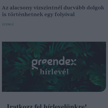
Az alacsony vízszintnél durvább dolgok
is történhetnek egy folyóval
SZEMLE
Iratkozz fel hírlevelünkre!