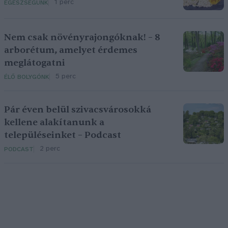
1 perc
EGÉSZSÉGÜNK
Nem csak növényrajongóknak! – 8
arborétum, amelyet érdemes
meglátogatni
5 perc
ÉLŐ BOLYGÓNK
Pár éven belül szivacsvárosokká
kellene alakítanunk a
településeinket – Podcast
2 perc
PODCAST