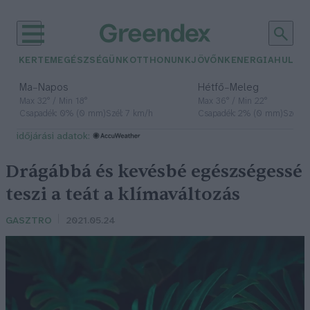
KERTEM
EGÉSZSÉGÜNK
OTTHONUNK
JÖVŐNK
ENERGIA
HULLA
–
–
Ma
Napos
Hétfő
Meleg
Max 32° / Min 18°
Max 36° / Min 22°
Csapadék: 0% (0 mm)
Szél: 7 km/h
Csapadék: 2% (0 mm)
Szél: 
időjárási adatok:
Drágábbá és kevésbé egészségessé
teszi a teát a klímaváltozás
GASZTRO
2021.05.24