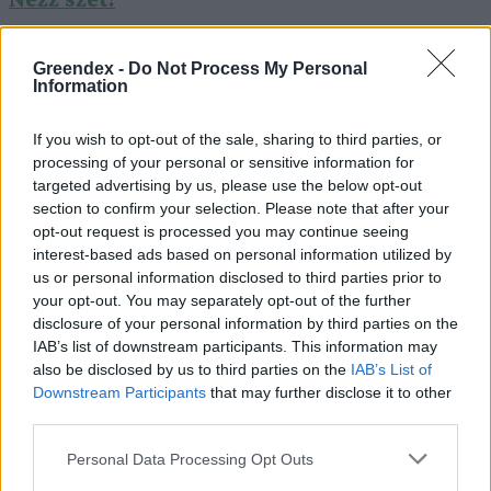
Nézz szét!
Greendex -
Do Not Process My Personal
Information
Greendex szemle
If you wish to opt-out of the sale, sharing to third parties, or
A szerző további cikkei
processing of your personal or sensitive information for
targeted advertising by us, please use the below opt-out
section to confirm your selection. Please note that after your
opt-out request is processed you may continue seeing
interest-based ads based on personal information utilized by
us or personal information disclosed to third parties prior to
Vitorlavirág – Így lesz gyönyörű a te
your opt-out. You may separately opt-out of the further
lakásodban is
disclosure of your personal information by third parties on the
4 perc
ÉLŐ BOLYGÓNK
IAB’s list of downstream participants. This information may
also be disclosed by us to third parties on the
IAB’s List of
Downstream Participants
that may further disclose it to other
Cickafark – Az évezredek óta ismert
third parties.
gyógynövény
Personal Data Processing Opt Outs
1 perc
EGÉSZSÉGÜNK