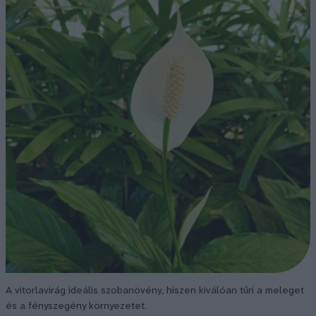
A vitorlavirág ideális szobanövény, hiszen kiválóan tűri a meleget
és a fényszegény környezetet.