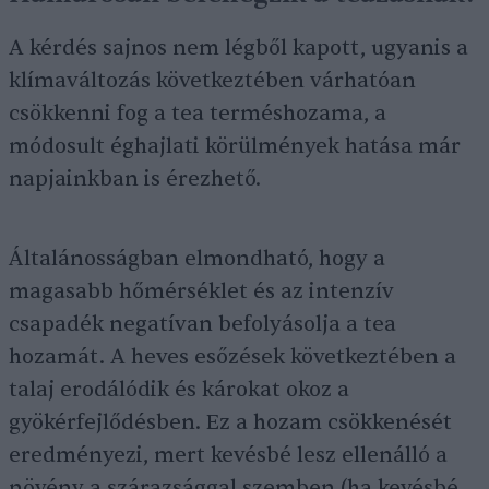
A kérdés sajnos nem légből kapott, ugyanis a
klímaváltozás következtében várhatóan
csökkenni fog a tea terméshozama, a
módosult éghajlati körülmények hatása már
napjainkban is érezhető.
Általánosságban elmondható, hogy a
magasabb hőmérséklet és az intenzív
csapadék negatívan befolyásolja a tea
hozamát. A heves esőzések következtében a
talaj erodálódik és károkat okoz a
gyökérfejlődésben. Ez a hozam csökkenését
eredményezi, mert kevésbé lesz ellenálló a
növény a szárazsággal szemben (ha kevésbé