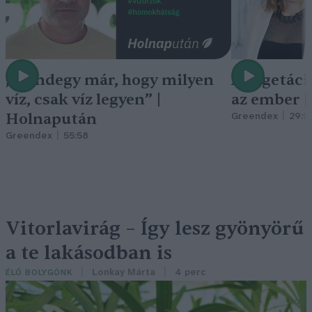
„Mindegy már, hogy milyen
A vegetáci
víz, csak víz legyen” |
az ember 
Holnapután
Greendex
29:5
Greendex
55:58
Vitorlavirág – Így lesz gyönyörű
a te lakásodban is
Lonkay Márta
4 perc
ÉLŐ BOLYGÓNK