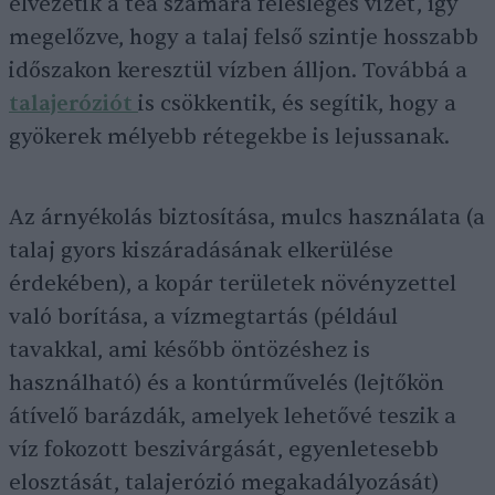
elvezetik a tea számára felesleges vizet, így
megelőzve, hogy a talaj felső szintje hosszabb
időszakon keresztül vízben álljon. Továbbá a
talajeróziót
is csökkentik, és segítik, hogy a
gyökerek mélyebb rétegekbe is lejussanak.
Az árnyékolás biztosítása, mulcs használata (a
talaj gyors kiszáradásának elkerülése
érdekében), a kopár területek növényzettel
való borítása, a vízmegtartás (például
tavakkal, ami később öntözéshez is
használható) és a kontúrművelés (lejtőkön
átívelő barázdák, amelyek lehetővé teszik a
víz fokozott beszivárgását, egyenletesebb
elosztását, talajerózió megakadályozását)