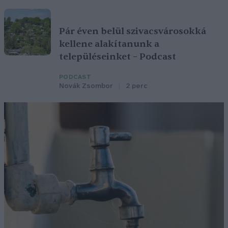
Pár éven belül szivacsvárosokká
kellene alakítanunk a
településeinket – Podcast
PODCAST
Novák Zsombor
2 perc