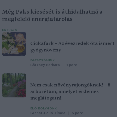
Még Paks kiesését is áthidalhatná a
megfelelő energiatárolás
ENERGIA
Cickafark – Az évezredek óta ismert
gyógynövény
EGÉSZSÉGÜNK
Börzsey Barbara
1 perc
Nem csak növényrajongóknak! – 8
arborétum, amelyet érdemes
meglátogatni
ÉLŐ BOLYGÓNK
Granát-Galló Tímea
5 perc