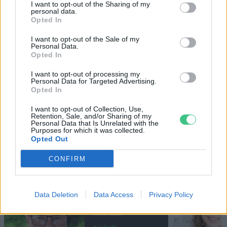
I want to opt-out of the Sharing of my
personal data.
Opted In
Nem csak növényrajongóknak! – 8
arborétum, amelyet érdemes
I want to opt-out of the Sale of my
Personal Data.
meglátogatni
Opted In
5 perc
ÉLŐ BOLYGÓNK
I want to opt-out of processing my
Personal Data for Targeted Advertising.
Opted In
I want to opt-out of Collection, Use,
Retention, Sale, and/or Sharing of my
Personal Data that Is Unrelated with the
Purposes for which it was collected.
Opted Out
Holnapután
CONFIRM
Data Deletion
Data Access
Privacy Policy