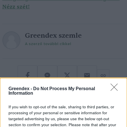
Nézz szét!
Greendex szemle
A szerző további cikkei
Greendex -
Do Not Process My Personal
Information
If you wish to opt-out of the sale, sharing to third parties, or
processing of your personal or sensitive information for
targeted advertising by us, please use the below opt-out
Negatív vízállások, vízkorlátozások:
section to confirm your selection. Please note that after your