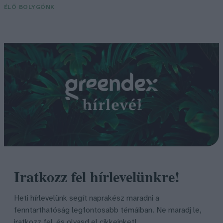
ÉLŐ BOLYGÓNK
Iratkozz fel hírlevelünkre!
Heti hírlevelünk segít naprakész maradni a
fenntarthatóság legfontosabb témáiban. Ne maradj le,
iratkozz fel, és olvasd el cikkeinket!