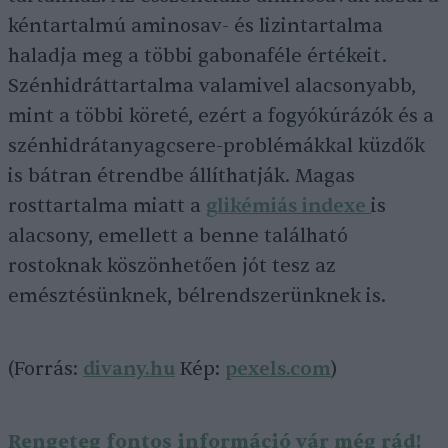
kéntartalmú aminosav- és lizintartalma
haladja meg a többi gabonaféle értékeit.
Szénhidráttartalma valamivel alacsonyabb,
mint a többi köreté, ezért a fogyókúrázók és a
szénhidrátanyagcsere-problémákkal küzdők
is bátran étrendbe állíthatják. Magas
rosttartalma miatt a
glikémiás indexe
is
alacsony, emellett a benne található
rostoknak köszönhetően jót tesz az
emésztésünknek, bélrendszerünknek is.
(Forrás:
divany.hu
Kép:
pexels.com
)
Rengeteg fontos információ vár még rád!