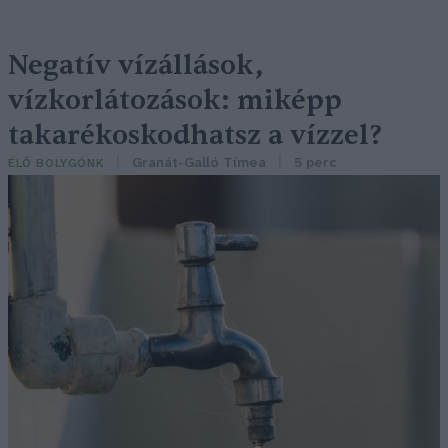
Negatív vízállások,
vízkorlátozások: miképp
takarékoskodhatsz a vízzel?
Granát-Galló Tímea
5 perc
ÉLŐ BOLYGÓNK