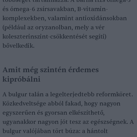
többségét tartalmazza. A barna rizs ómega-3
és ómega-6 zsírsavakban, B-vitamin-
komplexekben, valamint antioxidánsokban
(például az oryzanolban, mely a vér
koleszterinszint-csökkentését segíti)
bővelkedik.
Amit még szintén érdemes
kipróbálni
A bulgur talán a legelterjedtebb reformköret.
Közkedveltsége abból fakad, hogy nagyon
egyszerűen és gyorsan elkészíthető,
ugyanakkor nagyon jót tesz az egészségnek. A
bulgur valójában tört búza: a hántolt