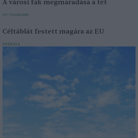
A városi fák megmaradása a tét
OTTHONUNK
Céltáblát festett magára az EU
ENERGIA