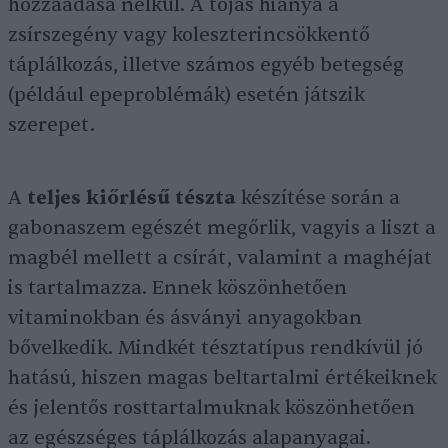
hozzáadása nélkül. A tojás hiánya a
zsírszegény vagy koleszterincsökkentő
táplálkozás, illetve számos egyéb betegség
(például epeproblémák) esetén játszik
szerepet.
A
teljes kiőrlésű tészta
készítése során a
gabonaszem egészét megőrlik, vagyis a liszt a
magbél mellett a csírát, valamint a maghéjat
is tartalmazza. Ennek köszönhetően
vitaminokban és ásványi anyagokban
bővelkedik. Mindkét tésztatípus rendkívül jó
hatású, hiszen magas beltartalmi értékeiknek
és jelentős rosttartalmuknak köszönhetően
az egészséges táplálkozás alapanyagai.