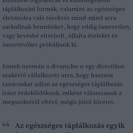
különféle fogyókúrák és különlegesebb
táplálkozási formák, valamint az egészséges
életmódra való törekvés mind-mind arra
sarkallnak bennünket, hogy eddig ismeretlen,
vagy kevésbé elterjedt, újfajta ételeket és
összetevőket próbáljunk ki.
Ennek nyomán a divany.hu-n egy dietetikus
szakértő vállalkozott arra, hogy hasznos
tanácsokat adjon az egészséges táplálkozás
iránt érdeklődőknek, miként válasszanak a
megszokottól eltérő, mégis jóízű köretet.
Az egészséges táplálkozás egyik