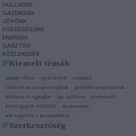
HULLADÉK
GAZDASÁG
JÖVŐNK
EGÉSZSÉGÜNK
ENERGIA
GASZTRO
KÖZLEKEDÉS
Kiemelt témák
aszály ellen
egyél helyit
erdeink
fókuszban az egészségünk
globális megoldások
időjárás és éghajlat
így építkezz
jövőnkről
kerti tippek-trükkök
madaraink
mit tegyünk a hulladékkal
Szerkesztőség