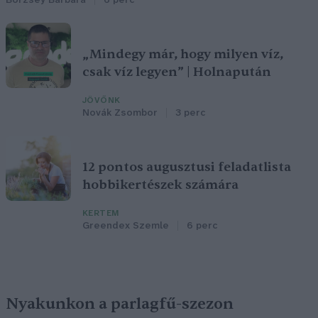
Börzsey Barbara
6 perc
„Mindegy már, hogy milyen víz,
csak víz legyen” | Holnapután
JÖVŐNK
Novák Zsombor
3 perc
12 pontos augusztusi feladatlista
hobbikertészek számára
KERTEM
Greendex Szemle
6 perc
Nyakunkon a parlagfű-szezon