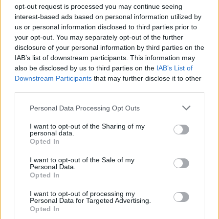
opt-out request is processed you may continue seeing
miképp takarékoskodhatsz a vízzel?
interest-based ads based on personal information utilized by
5 perc
ÉLŐ BOLYGÓNK
us or personal information disclosed to third parties prior to
your opt-out. You may separately opt-out of the further
disclosure of your personal information by third parties on the
Hogyan védekezzünk a hangyák ellen
IAB’s list of downstream participants. This information may
természetes módon?
also be disclosed by us to third parties on the
IAB’s List of
Downstream Participants
that may further disclose it to other
5 perc
OTTHONUNK
third parties.
Personal Data Processing Opt Outs
Nyersanyag, amit millió tonna szám
I want to opt-out of the Sharing of my
pazarolunk el, holott több fronton is
personal data.
segíteni az élelmiszertermelést
Opted In
4 perc
AGRÁRIUM
I want to opt-out of the Sale of my
Personal Data.
Opted In
I want to opt-out of processing my
Personal Data for Targeted Advertising.
Opted In