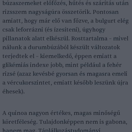
búzaszemeket előfőzés, hűtés és szárítás után
rizsszem nagyságúra összetörik. Pontosan
amiatt, hogy már elő van főzve, a bulgurt elég
csak leforrázni (és ízesíteni), úgyhogy
pillanatok alatt elkészül. Rosttartalma – mivel
nálunk a durumbúzából készült változatok
terjedtek el – kiemelkedő, éppen emiatt a
glikémiás indexe jobb, mint például a fehér
rizsé (azaz kevésbé gyorsan és magasra emeli
a vércukorszintet, emiatt később leszünk újra
éhesek).
A quinoa nagyon értékes, magas minőségű
köretféleség. Tulajdonképpen nem is gabona,
hanem mag. Táplálkozástudományi