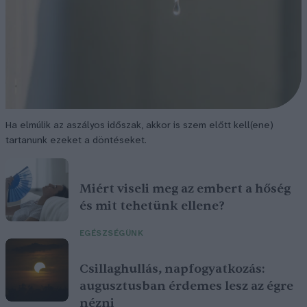
Ha elmúlik az aszályos időszak, akkor is szem előtt kell(ene)
tartanunk ezeket a döntéseket.
Miért viseli meg az embert a hőség
és mit tehetünk ellene?
EGÉSZSÉGÜNK
Csillaghullás, napfogyatkozás:
augusztusban érdemes lesz az égre
nézni