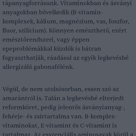
tápanyagforrásunk. Vitaminokban és ásványi
anyagokban bővelkedik (B-vitamin-
komplexek, kálium, magnézium, vas, foszfor,
fluor, szilícium). Könnyen emészthető, ezért
emésztőrendszeri, vagy éppen
epeproblémákkal küzdők is bátran
fogyaszthatják, ráadásul az egyik legkevésbé
allergizáló gabonafélénk.
Végül, de nem utolsósorban, essen szó az
amarántról is. Talán a legkevésbé elterjedt
reformköret, pedig jelentős ásványianyag-,
fehérje- és zsírtartalma van. B-komplex-
vitaminokat, E-vitamint és C-vitamint is
tartalmaz. Az esszenciális aminosavak közül a