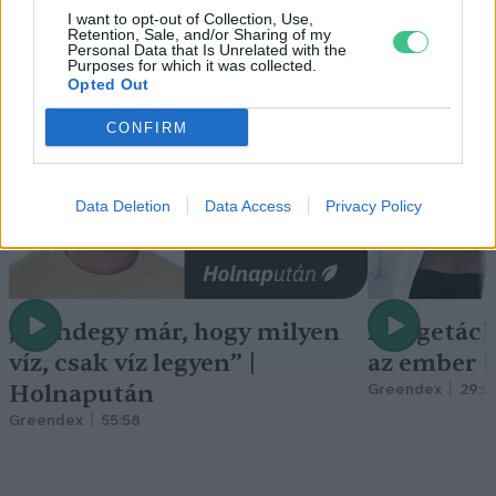
I want to opt-out of Collection, Use,
Retention, Sale, and/or Sharing of my
Holnapután
Personal Data that Is Unrelated with the
Purposes for which it was collected.
Opted Out
CONFIRM
Data Deletion
Data Access
Privacy Policy
„Mindegy már, hogy milyen
A vegetáci
víz, csak víz legyen” |
az ember 
Holnapután
Greendex
29:5
Greendex
55:58