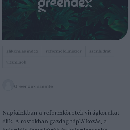
glikémiás index
reformélelmiszer
szénhidrát
vitaminok
Greendex szemle
Napjainkban a reformköretek virágkorukat
élik. A rostokban gazdag táplálkozás, a