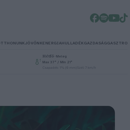
OTTHONUNK
JÖVŐNK
ENERGIA
HULLADÉK
GAZDASÁG
GASZTRO
Hétfő
–
Meleg
Max 37° / Min 21°
Csapadék: 1% (0 mm)
Szél: 7 km/h