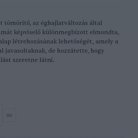
ot tömörítő, az éghajlatváltozás által
rumát képviselő különmegbízott elmondta,
alap létrehozásának lehetőségét, amely a
al javasoltaknak, de hozzátette, hogy
lást szeretne látni.