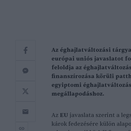
Az éghajlatváltozási tárgy
európai uniós javaslatot f
feloldja az éghajlatváltozá
finanszírozása körüli patth
egyiptomi éghajlatváltozás
megállapodáshoz.
Az
EU
javaslata szerint a le
károk fedezésére külön alap