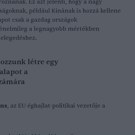
oznának. Ez azt jelenti, hogy a nagy
ságoknak, például Kínának is hozzá kellene
lapot csak a gazdag országok
ténelmileg a legnagyobb mértékben
lmelegedéshez.
ozzunk létre egy
 alapot a
számára
ns
, az EU éghajlat-politikai vezetője a