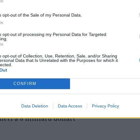
közül, és sürgette Kínát, hogy javítsa a
In
o opt-out of the Sale of my Personal Data.
In
nisztérium szóvivője azt mondta, hogy a
to opt-out of processing my Personal Data for Targeted
ing.
niük kell a fejlődő országok finanszírozására
In
, és minden országnak konkrét
o opt-out of Collection, Use, Retention, Sale, and/or Sharing
ersonal Data that Is Unrelated with the Purposes for which it
 éghajlat-politikai célkitűzéseit.
lected.
Out
CONFIRM
Data Deletion
Data Access
Privacy Policy
zőgazdaság kötelezettségvállalási
heti a 8 milliárd dollárt