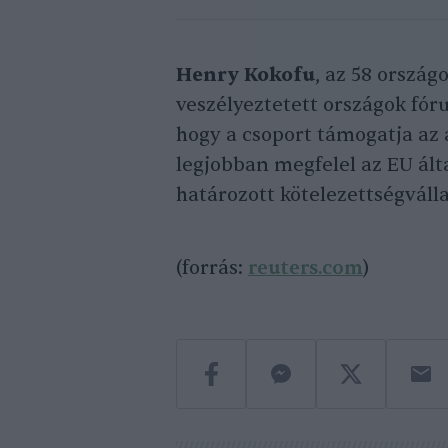
Henry Kokofu
, az 58 ország
veszélyeztetett országok fó
hogy a csoport támogatja az 
legjobban megfelel az EU ált
határozott kötelezettségválla
(forrás:
reuters.com
)