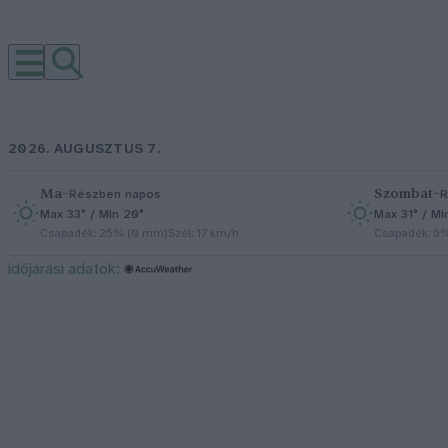
2026. AUGUSZTUS 7.
Ma
–
Szombat
–
Részben napos
R
Max 33° / Min 20°
Max 31° / Mi
Csapadék: 25% (0 mm)
Szél: 17 km/h
Csapadék: 5
időjárási adatok: