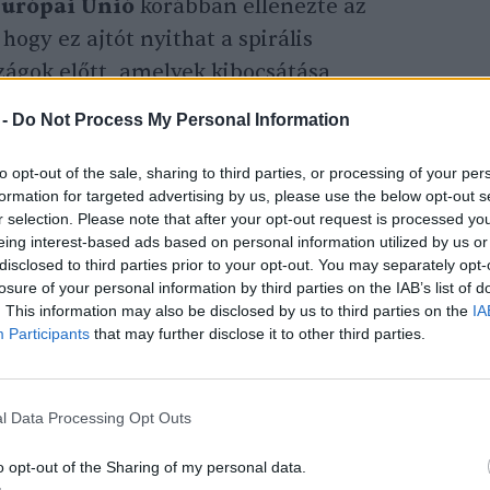
urópai Unió
korábban ellenezte az
 hogy ez ajtót nyithat a spirális
szágok előtt, amelyek kibocsátása
 -
Do Not Process My Personal Information
to opt-out of the sale, sharing to third parties, or processing of your per
engerszint-emelkedés miatt elárasztott
formation for targeted advertising by us, please use the below opt-out s
lmi minisztere szerint az EU új ajánlata
r selection. Please note that after your opt-out request is processed y
eing interest-based ads based on personal information utilized by us or
éghajlatváltozás által veszélyeztetett
disclosed to third parties prior to your opt-out. You may separately opt-
rülhet megállapodni.
losure of your personal information by third parties on the IAB’s list of
. This information may also be disclosed by us to third parties on the
IA
Participants
that may further disclose it to other third parties.
jánlatát, többek között ahhoz, hogy az
zzák a bolygót felmelegítő kibocsátások
l Data Processing Opt Outs
véseiket. A 27 országot tömörítő EU az
acéllal rendelkezik a legnagyobb
o opt-out of the Sharing of my personal data.