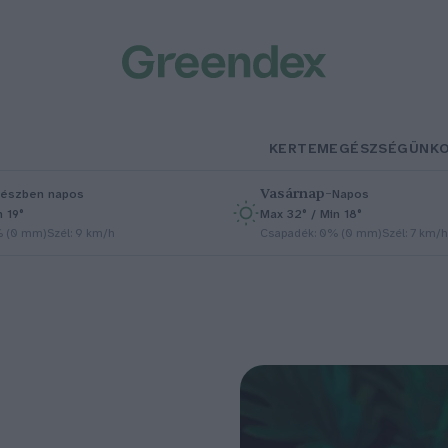
KERTEM
EGÉSZSÉGÜNK
Vasárnap
–
észben napos
Napos
n 19°
Max 32° / Min 18°
% (0 mm)
Szél: 9 km/h
Csapadék: 0% (0 mm)
Szél: 7 km/h