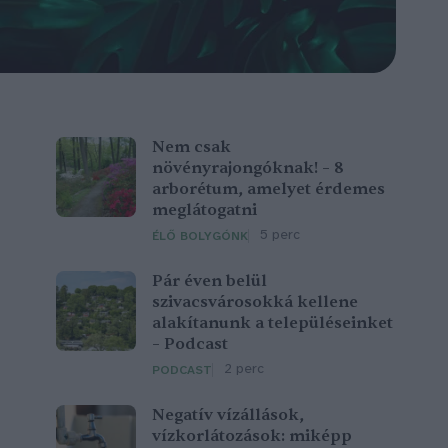
Nem csak
növényrajongóknak! – 8
arborétum, amelyet érdemes
meglátogatni
5 perc
ÉLŐ BOLYGÓNK
Pár éven belül
szivacsvárosokká kellene
alakítanunk a településeinket
– Podcast
2 perc
PODCAST
Negatív vízállások,
vízkorlátozások: miképp