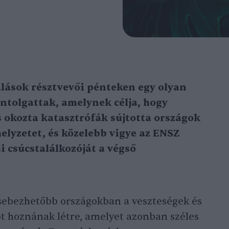
alások résztvevői pénteken egy olyan
ontolgattak, amelynek célja, hogy
s okozta katasztrófák sújtotta országok
elyzetet, és közelebb vigye az ENSZ
i csúcstalálkozóját a végső
gsebezhetőbb országokban a veszteségek és
ot hoznának létre, amelyet azonban széles