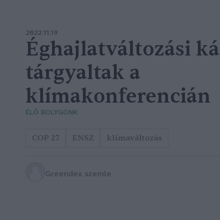
2022.11.19
Éghajlatváltozási ká
tárgyaltak a
klímakonferencián
ÉLŐ BOLYGÓNK
COP 27
ENSZ
klímaváltozás
Greendex szemle