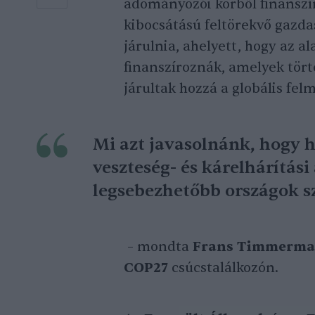
adományozói körből finanszír
kibocsátású feltörekvő gazda
járulnia, ahelyett, hogy az a
finanszíroznák, amelyek tör
járultak hozzá a globális fe
Mi azt javasolnánk, hogy h
veszteség- és kárelhárítási
legsebezhetőbb országok 
– mondta
Frans Timmerma
COP27
csúcstalálkozón.