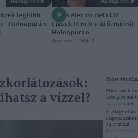
tüzek legfőbb
Nincs élet víz nélkül? –
r | Holnapután
Ljasuk Dimitry új filmjéről |
Holnapután
3
Greendex
1:04:15
ízkorlátozások:
Miért viseli m
hatsz a vízzel?
hőség és mit t
EGÉSZSÉGÜNK
Csillaghullás
augusztusban 
égre nézni
ÉLŐ BOLYGÓNK