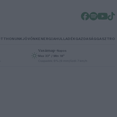
OTTHONUNK
JÖVŐNK
ENERGIA
HULLADÉK
GAZDASÁG
GASZTRO
Vasárnap
–
Napos
Max 33° / Min 18°
h
Csapadék: 0% (0 mm)
Szél: 7 km/h