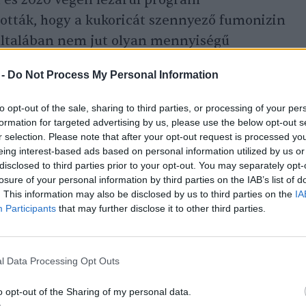
t és 2020 végén lezárul program
tták, hogy a kukoricát szennyező fumonizin
 általában nem jut olyan mennyiségű
apanyaghoz, amely meghaladja a tolerálható
 -
Do Not Process My Personal Information
to opt-out of the sale, sharing to third parties, or processing of your per
formation for targeted advertising by us, please use the below opt-out s
s.com
)
r selection. Please note that after your opt-out request is processed y
eing interest-based ads based on personal information utilized by us or
disclosed to third parties prior to your opt-out. You may separately opt-
losure of your personal information by third parties on the IAB’s list of
. This information may also be disclosed by us to third parties on the
IA
Participants
that may further disclose it to other third parties.
l Data Processing Opt Outs
o opt-out of the Sharing of my personal data.