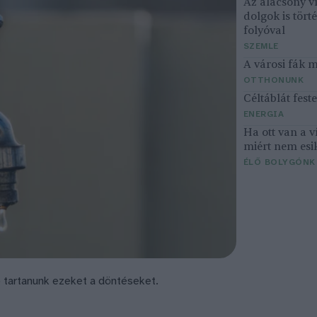
Az alacsony v
dolgok is tört
folyóval
SZEMLE
A városi fák 
OTTHONUNK
Céltáblát fes
ENERGIA
Ha ott van a v
miért nem esi
ÉLŐ BOLYGÓNK
e) tartanunk ezeket a döntéseket.