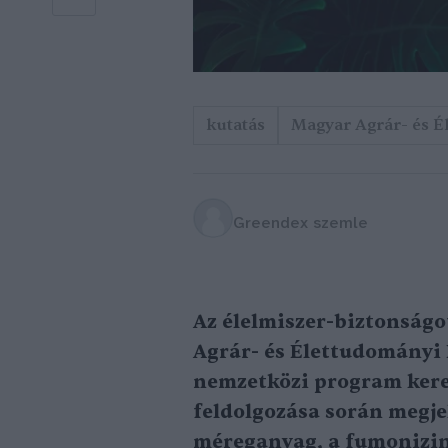
kutatás
Magyar Agrár- és 
Greendex szemle
Az élelmiszer-biztonságo
Agrár- és Élettudományi
nemzetközi program keret
feldolgozása során megje
méreganyag, a fumonizin