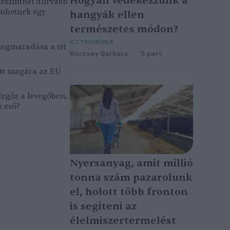
Hogyan védekezzünk a
ízszintnél durvább
énhetnek egy
hangyák ellen
természetes módon?
OTTHONUNK
megmaradása a tét
Börzsey Barbara
5 perc
tett magára az EU
ízgőz a levegőben,
k eső?
Nyersanyag, amit millió
tonna szám pazarolunk
el, holott több fronton
is segíteni az
élelmiszertermelést