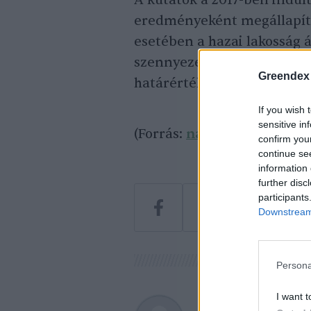
A kutatók a 2017-ben indul
eredményeként megállapíto
esetében a hazai lakosság
szennyezett élelmiszer-al
Greendex
határértékeket.
If you wish 
sensitive in
(Forrás:
napi.hu
Kép:
pexel
confirm you
continue se
information 
further disc
participants
Downstream 
Persona
I want t