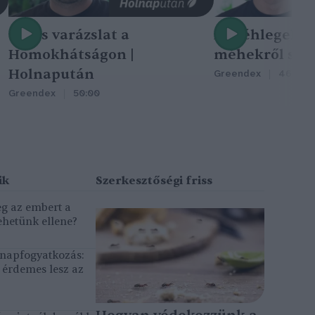
Nincs varázslat a
A méhlegelő 
Homokhátságon |
méhekről szól
Holnapután
Greendex
46:47
Greendex
50:00
eg az embert a
ehetünk ellene?
, napfogyatkozás:
érdemes lesz az