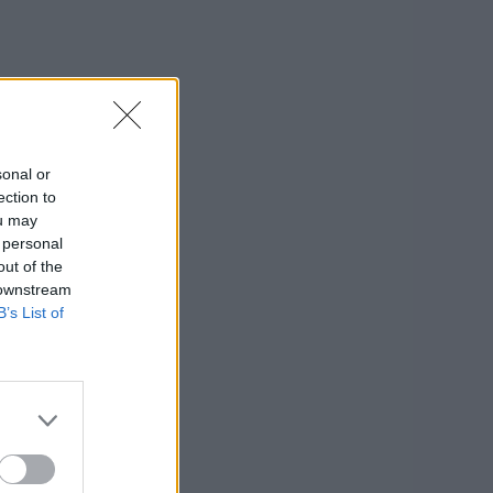
sonal or
ection to
ou may
 personal
out of the
 downstream
B’s List of