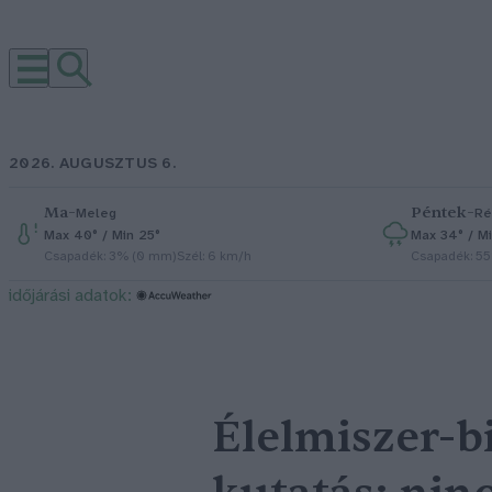
2026. AUGUSZTUS 6.
Ma
–
Péntek
–
Meleg
Ré
Max 40° / Min 25°
Max 34° / Mi
Csapadék: 3% (0 mm)
Szél: 6 km/h
Csapadék: 5
időjárási adatok:
Élelmiszer-b