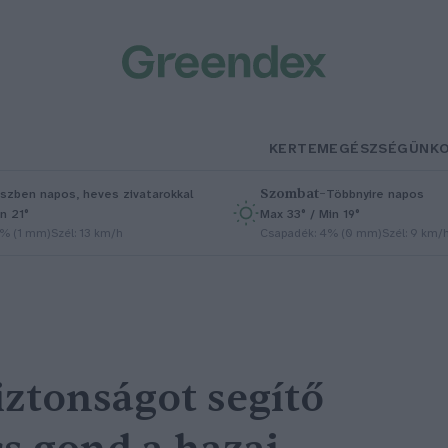
KERTEM
EGÉSZSÉGÜNK
Szombat
–
szben napos, heves zivatarokkal
Többnyire napos
n 21°
Max 33° / Min 19°
5% (1 mm)
Szél: 13 km/h
Csapadék: 4% (0 mm)
Szél: 9 km/
iztonságot segítő