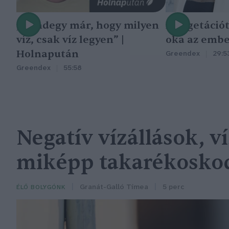
„Mindegy már, hogy milyen
A vegetáció
víz, csak víz legyen” |
oka az embe
Holnapután
Greendex
29:5
Greendex
55:58
Negatív vízállások, v
miképp takarékoskod
Granát-Galló Tímea
5 perc
ÉLŐ BOLYGÓNK