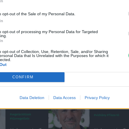
emle
In
ei
o opt-out of the Sale of my Personal Data.
In
to opt-out of processing my Personal Data for Targeted
ing.
In
o opt-out of Collection, Use, Retention, Sale, and/or Sharing
ersonal Data that Is Unrelated with the Purposes for which it
lected.
Out
CONFIRM
Data Deletion
Data Access
Privacy Policy