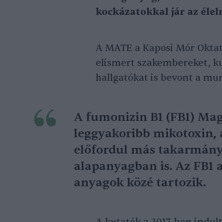
kockázatokkal jár az éle
A MATE a Kaposi Mór Oktat
elismert szakembereket, k
hallgatókat is bevont a mu
A fumonizin B1 (FB1) Mag
leggyakoribb mikotoxin, 
előfordul más takarmány
alapanyagban is. Az FB1 a
anyagok közé tartozik.