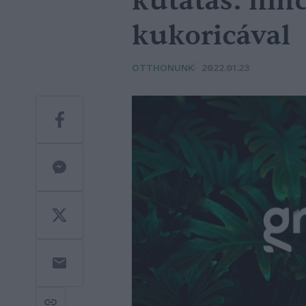
kutatás: nin
kukoricával
OTTHONUNK
2022.01.23