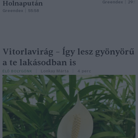
Holnapután
Greendex
29:5
Greendex
55:58
Vitorlavirág – Így lesz gyönyörű
a te lakásodban is
Lonkay Márta
4 perc
ÉLŐ BOLYGÓNK