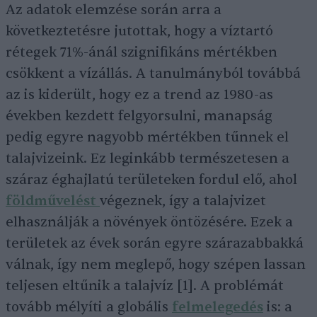
Az adatok elemzése során arra a
következtetésre jutottak, hogy a víztartó
rétegek 71%-ánál szignifikáns mértékben
csökkent a vízállás. A tanulmányból továbbá
az is kiderült, hogy ez a trend az 1980-as
években kezdett felgyorsulni, manapság
pedig egyre nagyobb mértékben tűnnek el
talajvizeink. Ez leginkább természetesen a
száraz éghajlatú területeken fordul elő, ahol
földművelést
végeznek, így a talajvizet
elhasználják a növények öntözésére. Ezek a
területek az évek során egyre szárazabbakká
válnak, így nem meglepő, hogy szépen lassan
teljesen eltűnik a talajvíz [1]. A problémát
tovább mélyíti a globális
felmelegedés
is: a