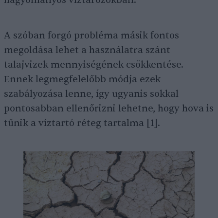
hagyományos víztározókban.
A szóban forgó probléma másik fontos
megoldása lehet a használatra szánt
talajvizek mennyiségének csökkentése.
Ennek legmegfelelőbb módja ezek
szabályozása lenne, így ugyanis sokkal
pontosabban ellenőrizni lehetne, hogy hova is
tűnik a víztartó réteg tartalma [1].