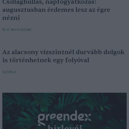
Csillaghullás, napfogyatkozás:
augusztusban érdemes lesz az égre
nézni
ÉLŐ BOLYGÓNK
Az alacsony vízszintnél durvább dolgok
is történhetnek egy folyóval
SZEMLE