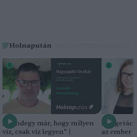
Holnapután
„Mindegy már, hogy milyen
A vegetáci
víz, csak víz legyen” |
az ember 