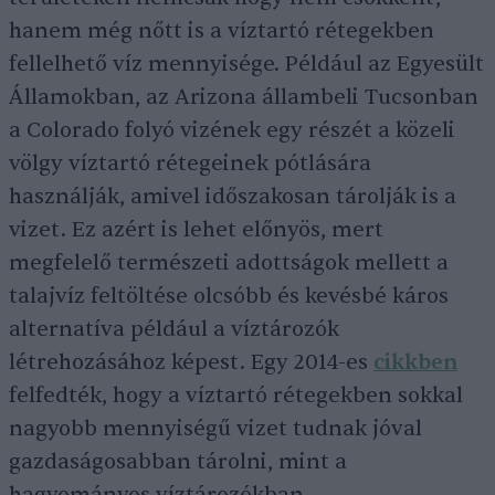
hanem még nőtt is a víztartó rétegekben
fellelhető víz mennyisége. Például az Egyesült
Államokban, az Arizona állambeli Tucsonban
a Colorado folyó vizének egy részét a közeli
völgy víztartó rétegeinek pótlására
használják, amivel időszakosan tárolják is a
vizet. Ez azért is lehet előnyös, mert
megfelelő természeti adottságok mellett a
talajvíz feltöltése olcsóbb és kevésbé káros
alternatíva például a víztározók
létrehozásához képest. Egy 2014-es
cikkben
felfedték, hogy a víztartó rétegekben sokkal
nagyobb mennyiségű vizet tudnak jóval
gazdaságosabban tárolni, mint a