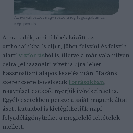
Az ivóvízkészlet nagy része a jég fogságában van.
Kép: pexels
A maradék, ami többek között az
otthonainkba is eljut, jöhet felszíni és felszín
alatti
vízforrás
ból is, illetve a már valamilyen
célra „elhasznált” vizet is újra lehet
hasznosítani alapos kezelés után. Hazánk
szerencsére bővelkedik
forrásokban
,
nagyrészt ezekből nyerjük ivóvizeinket is.
Egyéb esetekben persze a saját magunk által
ásott kutakból is kielégíthetjük napi
folyadékigényünket a megfelelő feltételek
mellett.