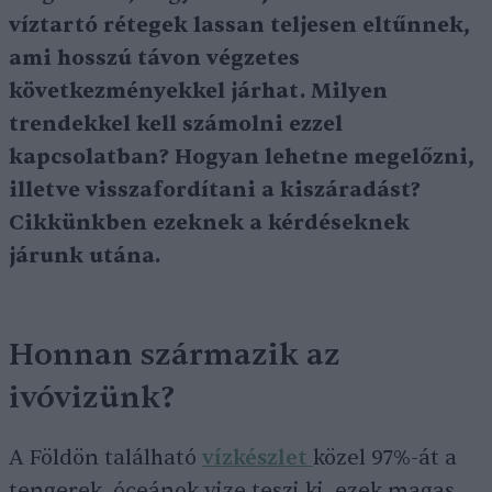
víztartó rétegek lassan teljesen eltűnnek,
ami hosszú távon végzetes
következményekkel járhat. Milyen
trendekkel kell számolni ezzel
kapcsolatban? Hogyan lehetne megelőzni,
illetve visszafordítani a kiszáradást?
Cikkünkben ezeknek a kérdéseknek
járunk utána.
Honnan származik az
ivóvizünk?
A Földön található
vízkészlet
közel 97%-át a
tengerek, óceánok vize teszi ki, ezek magas