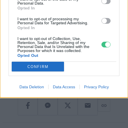
Personal Data.
Opted In
Forrás:
I want to opt-out of processing my
Personal Data for Targeted Advertising.
[1] S. Jasechko
et al.
, “Rapid groundwater decline and some cases of
Opted In
recovery in aquifers globally,”
Nature
, vol. 625, no. 7996, pp. 715–721,
2024, doi: 10.1038/s41586-023-06879-8.
I want to opt-out of Collection, Use,
Retention, Sale, and/or Sharing of my
Personal Data that Is Unrelated with the
Purposes for which it was collected.
Opted Out
Bircher Márton
CONFIRM
A szerző további cikkei
Data Deletion
Data Access
Privacy Policy