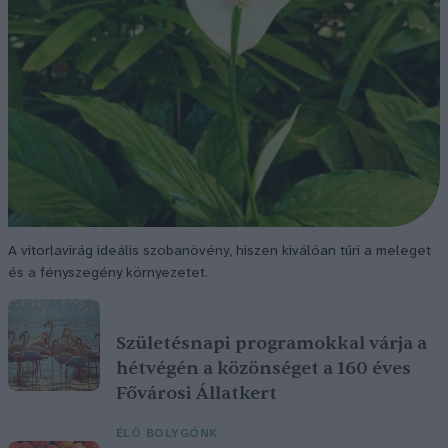
A vitorlavirág ideális szobanövény, hiszen kiválóan tűri a meleget
és a fényszegény környezetet.
Születésnapi programokkal várja a
hétvégén a közönséget a 160 éves
Fővárosi Állatkert
ÉLŐ BOLYGÓNK