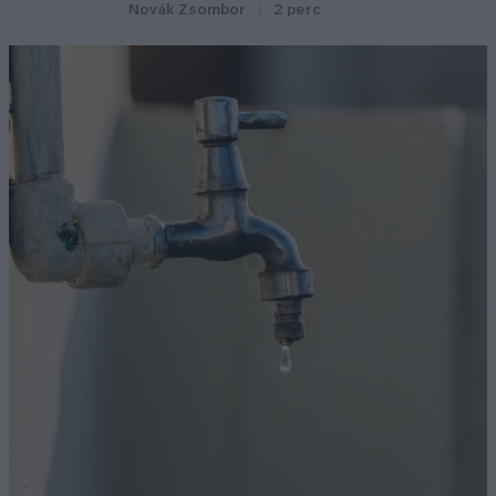
Novák Zsombor
2 perc