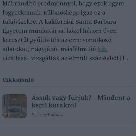
kiábrándító eredménnyel, hogy ezek egyre
fogyatkoznak. Különösképp igaz ez a
talajvizekre. A kaliforniai Santa Barbara
Egyetem munkatársai közel három éven
keresztül gyűjtötték az erre vonatkozó
adatokat, nagyjából másfélmillió
kút
vízállását vizsgálták az elmúlt száz évből [1].
Cikkajánló
Ássuk vagy fúrjuk? – Mindent a
kerti kutakról
Börzsey Barbara