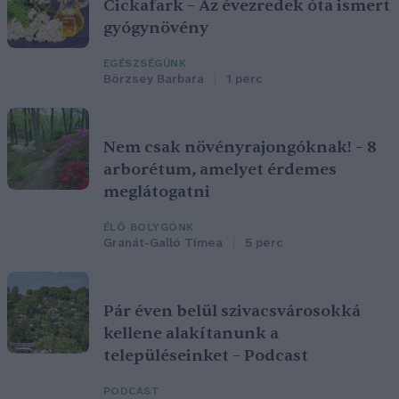
Cickafark – Az évezredek óta ismert
gyógynövény
EGÉSZSÉGÜNK
Börzsey Barbara
1 perc
Nem csak növényrajongóknak! – 8
arborétum, amelyet érdemes
meglátogatni
ÉLŐ BOLYGÓNK
Granát-Galló Tímea
5 perc
Pár éven belül szivacsvárosokká
kellene alakítanunk a
településeinket – Podcast
PODCAST