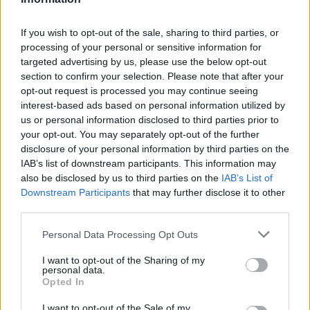
megoldást, hogy még sokáig használhassuk a
If you wish to opt-out of the sale, sharing to third parties, or
Földünkön található talajvizet.
processing of your personal or sensitive information for
targeted advertising by us, please use the below opt-out
section to confirm your selection. Please note that after your
Bolygónk gazdag élővilágának megismerése,
opt-out request is processed you may continue seeing
interest-based ads based on personal information utilized by
óvása és megőrzése kiemelt téma volt a
Planet
us or personal information disclosed to third parties prior to
Budapest 2023 Fenntarthatósági Expón
.
your opt-out. You may separately opt-out of the further
A
Your Planet
elnevezésű kiállításon az
disclosure of your personal information by third parties on the
IAB’s list of downstream participants. This information may
érdeklődők megtudhatták, hogy miként
also be disclosed by us to third parties on the
IAB’s List of
tehetnek lépéseket egy fenntarthatóbb élet felé,
Downstream Participants
that may further disclose it to other
third parties.
hogy ilyen módon részt vegyenek a természet
védelmében.
Personal Data Processing Opt Outs
I want to opt-out of the Sharing of my
personal data.
Opted In
Kiemelt kép: canva
I want to opt-out of the Sale of my