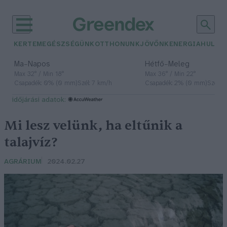
KERTEM
EGÉSZSÉGÜNK
OTTHONUNK
JÖVŐNK
ENERGIA
HULLA
–
–
Ma
Napos
Hétfő
Meleg
Max 32° / Min 18°
Max 36° / Min 22°
Csapadék: 0% (0 mm)
Szél: 7 km/h
Csapadék: 2% (0 mm)
Szél: 
időjárási adatok:
Mi lesz velünk, ha eltűnik a
talajvíz?
AGRÁRIUM
2024.02.27