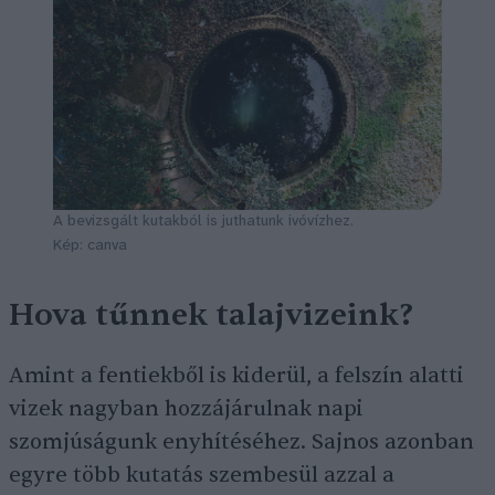
A bevizsgált kutakból is juthatunk ivóvízhez.
Kép: canva
Hova tűnnek talajvizeink?
Amint a fentiekből is kiderül, a felszín alatti
vizek nagyban hozzájárulnak napi
szomjúságunk enyhítéséhez. Sajnos azonban
egyre több kutatás szembesül azzal a