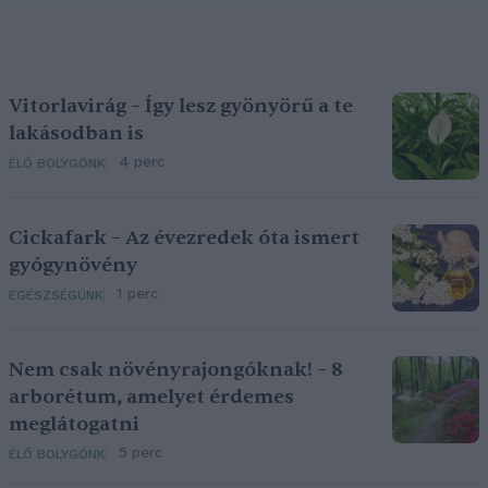
Vitorlavirág – Így lesz gyönyörű a te
lakásodban is
4 perc
ÉLŐ BOLYGÓNK
Cickafark – Az évezredek óta ismert
gyógynövény
1 perc
EGÉSZSÉGÜNK
Nem csak növényrajongóknak! – 8
arborétum, amelyet érdemes
meglátogatni
5 perc
ÉLŐ BOLYGÓNK