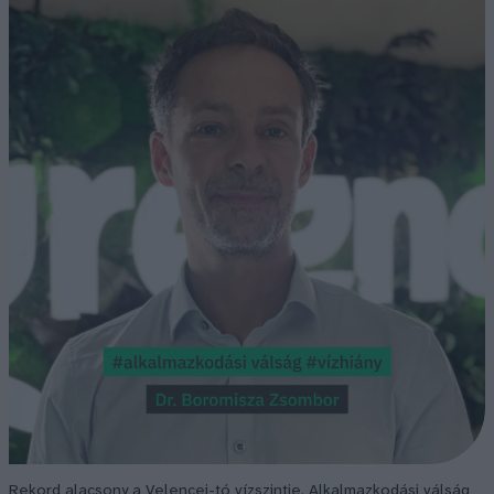
Rekord alacsony a Velencei-tó vízszintje. Alkalmazkodási válság