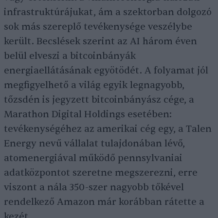
infrastruktúrájukat, ám a szektorban dolgozó
sok más szereplő tevékenysége veszélybe
került. Becslések szerint az AI három éven
belül elveszi a bitcoinbányák
energiaellátásának egyötödét. A folyamat jól
megfigyelhető a világ egyik legnagyobb,
tőzsdén is jegyzett bitcoinbányász cége, a
Marathon Digital Holdings esetében:
tevékenységéhez az amerikai cég egy, a Talen
Energy nevű vállalat tulajdonában lévő,
atomenergiával működő pennsylvaniai
adatközpontot szeretne megszerezni, erre
viszont a nála 350-szer nagyobb tőkével
rendelkező Amazon már korábban rátette a
kezét.