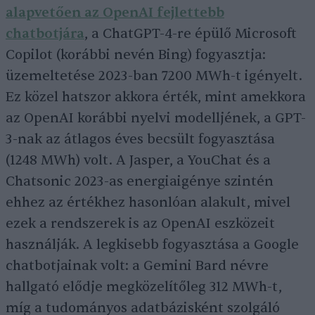
alapvetően az OpenAI fejlettebb
chatbotjára
, a ChatGPT-4-re épülő Microsoft
Copilot (korábbi nevén Bing) fogyasztja:
üzemeltetése 2023-ban 7200 MWh-t igényelt.
Ez közel hatszor akkora érték, mint amekkora
az OpenAI korábbi nyelvi modelljének, a GPT-
3-nak az átlagos éves becsült fogyasztása
(1248 MWh) volt. A Jasper, a YouChat és a
Chatsonic 2023-as energiaigénye szintén
ehhez az értékhez hasonlóan alakult, mivel
ezek a rendszerek is az OpenAI eszközeit
használják. A legkisebb fogyasztása a Google
chatbotjainak volt: a Gemini Bard névre
hallgató elődje megközelítőleg 312 MWh-t,
míg a tudományos adatbázisként szolgáló