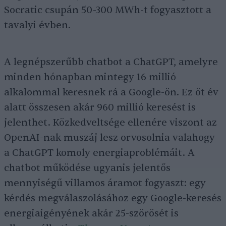
Socratic csupán 50-300 MWh-t fogyasztott a
tavalyi évben.
A legnépszerűbb chatbot a ChatGPT, amelyre
minden hónapban mintegy 16 millió
alkalommal keresnek rá a Google-ön. Ez öt év
alatt összesen akár 960 millió keresést is
jelenthet. Közkedveltsége ellenére viszont az
OpenAI-nak muszáj lesz orvosolnia valahogy
a ChatGPT komoly energiaproblémáit. A
chatbot működése ugyanis jelentős
mennyiségű villamos áramot fogyaszt: egy
kérdés megválaszolásához egy Google-keresés
energiaigényének akár 25-szörösét is