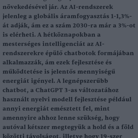
növekedésével jár. Az AI-rendszerek
jelenleg a globális áramfogyasztás 1-1,3%-
át adják, ám ez a szám 2030-ra már a 3%-ot
is elérheti. A hétköznapokban a
mesterséges intelligenciát az AI-
rendszerekre épülő chatbotok formájában
alkalmazzák, ám ezek fejlesztése és
működtetése is jelentős mennyiségű
energiát igényel. A legnépszerűbb
chatbot, a ChatGPT 3-as változatához
használt nyelvi modell fejlesztése például
annyi energiát emésztett fel, mint
amennyire ahhoz lenne szükség, hogy
autóval kétszer megtegyük a hold és a föld
közötti távolságot, illetve hogy 19-szer