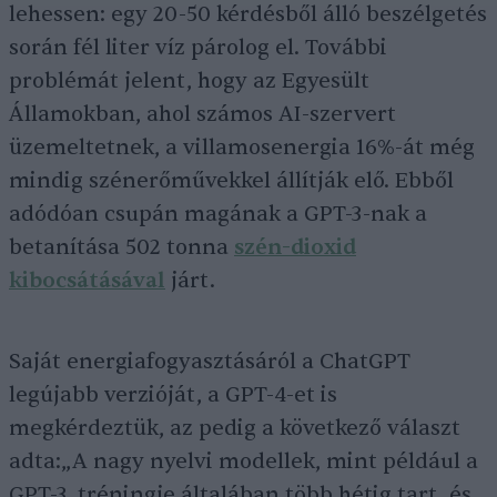
lehessen: egy 20-50 kérdésből álló beszélgetés
során fél liter víz párolog el. További
problémát jelent, hogy az Egyesült
Államokban, ahol számos AI-szervert
üzemeltetnek, a villamosenergia 16%-át még
mindig szénerőművekkel állítják elő. Ebből
adódóan csupán magának a GPT-3-nak a
betanítása 502 tonna
szén-dioxid
kibocsátásával
járt.
Saját energiafogyasztásáról a ChatGPT
legújabb verzióját, a GPT-4-et is
megkérdeztük, az pedig a következő választ
adta:„A nagy nyelvi modellek, mint például a
GPT-3, tréningje általában több hétig tart, és