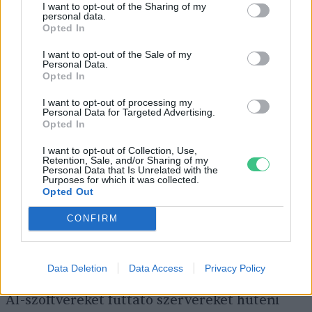
I want to opt-out of the Sharing of my
personal data.
Opted In
I want to opt-out of the Sale of my
Personal Data.
Opted In
I want to opt-out of processing my
Vajon hova tart a chatbot-használat?
Personal Data for Targeted Advertising.
Kép: canva
Opted In
I want to opt-out of Collection, Use,
Ez pedig egyáltalán nem fenntartható, hiszen
Retention, Sale, and/or Sharing of my
Personal Data that Is Unrelated with the
ennek a trendnek a folytatódása azt
Purposes for which it was collected.
Opted Out
jelentené, hogy az évtized végére a világ
összes energiatermelése chatbotok építésére
CONFIRM
és fejlesztésére megy majd el. A hatalmas
mennyiségű villamosenergia mellett
Data Deletion
Data Access
Privacy Policy
rengeteg vízre is szükség van ahhoz, hogy az
AI-szoftvereket futtató szervereket hűteni