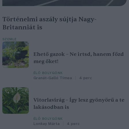
Történelmi aszály sújtja Nagy-
Britanniát is
SZEMLE
Ehető gazok – Ne irtsd, hanem főzd
meg őket!
ÉLŐ BOLYGÓNK
Granát-Galló Tímea
4 perc
Vitorlavirág – Így lesz gyönyörű a te
lakásodban is
ÉLŐ BOLYGÓNK
Lonkay Márta
4 perc