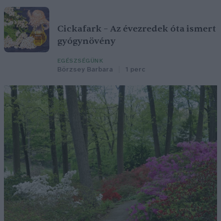
Cickafark – Az évezredek óta ismert
gyógynövény
EGÉSZSÉGÜNK
Börzsey Barbara
1 perc