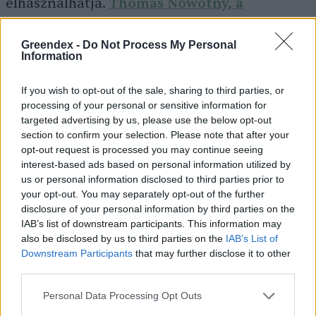
elhasználhatja.
Thomas Nowotny, a
University of Sussex mesterséges
intelligenciával foglalkozó
Greendex -
Do Not Process My Personal
Information
kutatócsoportjának vezetője szerint
eddigi
fejlesztése annyi energiát emésztett fel, mint
If you wish to opt-out of the sale, sharing to third parties, or
processing of your personal or sensitive information for
amennyire ahhoz lenne szükség, hogy autóval
targeted advertising by us, please use the below opt-out
kétszer megtegyük a hold és a föld közötti
section to confirm your selection. Please note that after your
távolságot, vagy hogy 19-szer körbeutazzuk a
opt-out request is processed you may continue seeing
interest-based ads based on personal information utilized by
földet. Nowotny arra is felhívta a figyelmet,
us or personal information disclosed to third parties prior to
hogy a ChatGPT-hez használt technológia
your opt-out. You may separately opt-out of the further
disclosure of your personal information by third parties on the
energiafogyasztása kétévente várhatóan a
IAB’s list of downstream participants. This information may
750-szeresére nőhet.
also be disclosed by us to third parties on the
IAB’s List of
Downstream Participants
that may further disclose it to other
third parties.
Personal Data Processing Opt Outs