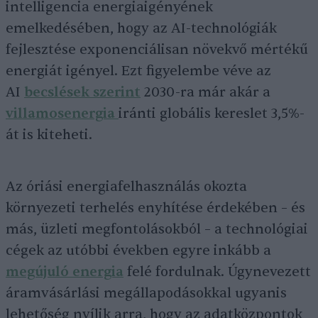
intelligencia energiaigényének
emelkedésében, hogy az AI-technológiák
fejlesztése exponenciálisan növekvő mértékű
energiát igényel. Ezt figyelembe véve az
AI
becslések szerint
2030-ra már akár a
villamosenergia
iránti globális kereslet 3,5%-
át is kiteheti.
Az óriási energiafelhasználás okozta
környezeti terhelés enyhítése érdekében – és
más, üzleti megfontolásokból – a technológiai
cégek az utóbbi években egyre inkább a
megújuló energia
felé fordulnak. Úgynevezett
áramvásárlási megállapodásokkal ugyanis
lehetőség nyílik arra, hogy az adatközpontok