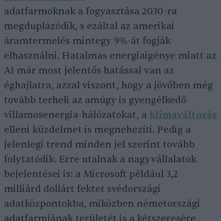
adatfarmoknak a fogyasztása 2030-ra
megduplázódik, s ezáltal az amerikai
áramtermelés mintegy 9%-át fogják
elhasználni. Hatalmas energiaigénye miatt az
AI már most jelentős hatással van az
éghajlatra, azzal viszont, hogy a jövőben még
tovább terheli az amúgy is gyengélkedő
villamosenergia-hálózatokat, a
klímaváltozás
elleni küzdelmet is megnehezíti. Pedig a
jelenlegi trend minden jel szerint tovább
folytatódik. Erre utalnak a nagyvállalatok
bejelentései is: a Microsoft például 3,2
milliárd dollárt fektet svédországi
adatközpontokba, miközben németországi
adatfarmjának területét is a kétszeresére