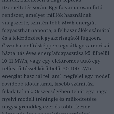
marad, különösen a nagy léptékű
üzemeltetés során. Egy folyamatosan futó
rendszer, amelyet milliók használnak
világszerte, szintén több MWh energiát
fogyaszthat naponta, a felhasználók számától
és a lekérdezések gyakoriságától függően.
Összehasonlításképpen: egy átlagos amerikai
háztartás éves energiafogyasztása körülbelül
10-11 MWh, vagy egy elektromos autó egy
teljes töltéssel körülbelül 50-100 kWh
energiát használ fel, ami megfelel egy modell
rövidebb időtartamú, kisebb számítási
feladatainak. Összességében tehát egy nagy
nyelvi modell tréningje és működtetése
nagyságrendileg ezer és több tízezer