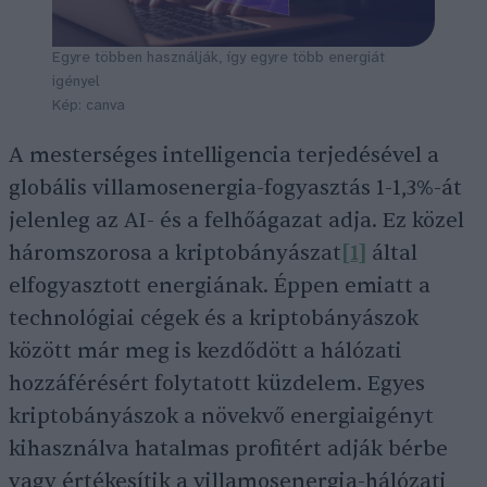
Egyre többen használják, így egyre több energiát
igényel
Kép: canva
A mesterséges intelligencia terjedésével a
globális villamosenergia-fogyasztás 1-1,3%-át
jelenleg az AI- és a felhőágazat adja. Ez közel
háromszorosa a kriptobányászat
[1]
által
elfogyasztott energiának. Éppen emiatt a
technológiai cégek és a kriptobányászok
között már meg is kezdődött a hálózati
hozzáférésért folytatott küzdelem. Egyes
kriptobányászok a növekvő energiaigényt
kihasználva hatalmas profitért adják bérbe
vagy értékesítik a villamosenergia-hálózati