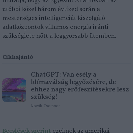
mutatja, hogy az Egyesült Államokban az
utóbbi közel három évtized során a
mesterséges intelligenciát kiszolgáló
adatközpontok villamos energia iránti
szükséglete nőtt a leggyorsabb ütemben.
Cikkajánló
ChatGPT: Van esély a
klímaválság legyőzésére, de
ehhez nagy erőfeszítésekre lesz
szükség!
Novák Zsombor
Becslések szerint
ezeknek az amerikai