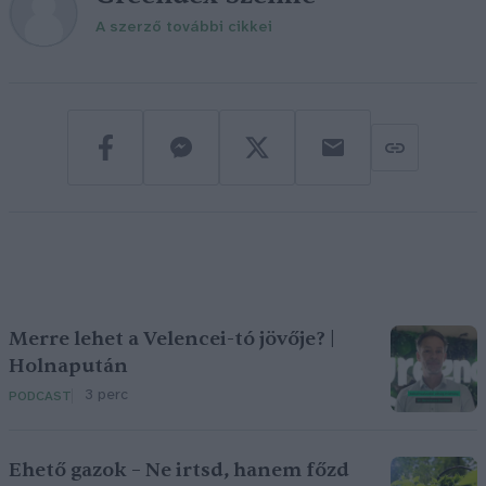
A szerző további cikkei
Merre lehet a Velencei-tó jövője? |
Holnapután
3 perc
PODCAST
Ehető gazok – Ne irtsd, hanem főzd