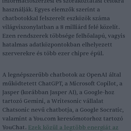
információszerzési és szórakoztatási célokra
használják. Egyes elemzők szerint a
chatbotokkal felszerelt eszközök száma
világviszonylatban a 8 milliárd felé közelít.
Ezen rendszerek többsége felhőalapú, vagyis
hatalmas adatközpontokban elhelyezett
szerverekre és több ezer chipre épül.
A legnépszerűbb chatbotok az OpenAI által
működtetett ChatGPT, a Microsoft Copilot, a
Jasper (korábban Jasper AI), a Google-hoz
tartozó Gemini, a Writesonic vállalat
Chatsonic nevű chatbotja, a Google Socratic,
valamint a You.com keresőmotorhoz tartozó
YouChat.
Ezek közül a legtöbb energiát az