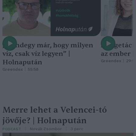
„Mindegy már, hogy milyen
A vegetáci
víz, csak víz legyen” |
az ember 
Holnapután
Greendex
29:5
Greendex
55:58
Merre lehet a Velencei-tó
jövője? | Holnapután
Novák Zsombor
3 perc
PODCAST