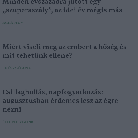
Minden évszázadra jutott egy
„szuperaszály”, az idei év mégis más
AGRÁRIUM
Miért viseli meg az embert a hőség és
mit tehetünk ellene?
EGÉSZSÉGÜNK
Csillaghullás, napfogyatkozás:
augusztusban érdemes lesz az égre
nézni
ÉLŐ BOLYGÓNK