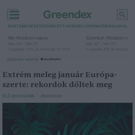
KERTEM
EGÉSZSÉGÜNK
OTTHONUNK
JÖVŐNK
ENERGIA
HULLA
–
–
Ma
Részben napos
Szombat
Részben nap
Max 34° / Min 21°
Max 32° / Min 19°
Csapadék: 25% (0 mm)
Szél: 15 km/h
Csapadék: 5% (0 mm)
Szél: 
időjárási adatok:
Extrém meleg január Európa-
szerte: rekordok dőltek meg
ÉLŐ BOLYGÓNK
2023.01.03