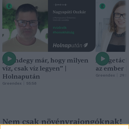
„Mindegy már, hogy milyen
A vegetáci
víz, csak víz legyen” |
az ember 
Holnapután
Greendex
29:5
Greendex
55:58
Nem csak növényrajongóknak!