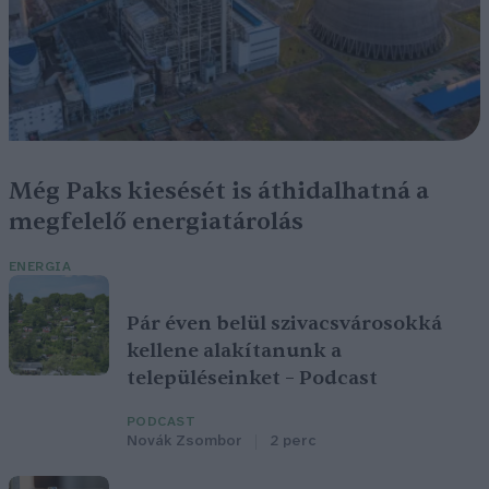
Még Paks kiesését is áthidalhatná a
megfelelő energiatárolás
ENERGIA
Pár éven belül szivacsvárosokká
kellene alakítanunk a
településeinket – Podcast
PODCAST
Novák Zsombor
2 perc