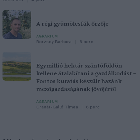
Greendex
4 perc
A régi gyümölcsfák őrzője
AGRÁRIUM
Börzsey Barbara
6 perc
Egymillió hektár szántóföldön
kellene átalakítani a gazdálkodást –
Fontos kutatás készült hazánk
mezőgazdaságának jövőjéről
AGRÁRIUM
Granát-Galló Tímea
6 perc