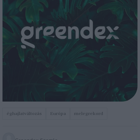
éghajlatváltozás
Európa
melegrekord