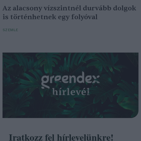
Az alacsony vízszintnél durvább dolgok
is történhetnek egy folyóval
SZEMLE
Iratkozz fel hírlevelünkre!