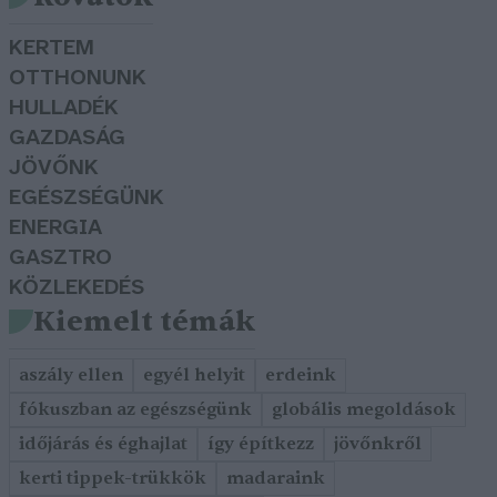
KERTEM
OTTHONUNK
HULLADÉK
GAZDASÁG
JÖVŐNK
EGÉSZSÉGÜNK
ENERGIA
GASZTRO
KÖZLEKEDÉS
Kiemelt témák
aszály ellen
egyél helyit
erdeink
fókuszban az egészségünk
globális megoldások
időjárás és éghajlat
így építkezz
jövőnkről
kerti tippek-trükkök
madaraink