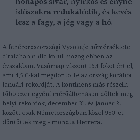
hónapos sivár, nyirkos és enyhe
időszakra redukálódik, és kevés
lesz a fagy, a jég vagy a hó.
A fehéroroszországi Vysokaje hőmérséklete
általában nulla körül mozog ebben az
évszakban. Vasárnap viszont 16,4 fokot ért el,
ami 4,5 C-kal megdöntötte az ország korábbi
januári rekordját. A kontinens más részein
több ezer egyéni mérőállomáson dőltek meg
helyi rekordok, december 31. és január 2.
között csak Németországban közel 950-et
döntöttek meg – mondta Herrera.