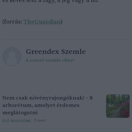
és kevés lesz a fagy, a jég vagy a hó.”
(forrás:
TheGuardian
)
Greendex Szemle
A szerző további cikkei
Nem csak növényrajongóknak! – 8
arborétum, amelyet érdemes
meglátogatni
5 perc
ÉLŐ BOLYGÓNK