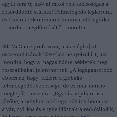
egyik sem új, szóval mitől volt szélsőséges a
rekorddöntő státusz? Felmelegedő légkörünk
és óceánjaink minden bizonnyal elősegítik a
rekordok megdöntését.” – mondta.
Bill McGuire professzor, aki az éghajlat
összeomlásának következményeiről írt, azt
mondta, hogy a magas hőmérsékletek még
rosszabbakat jelenthetnek. „A legaggasztóbb
ebben az, hogy ekkora a globális
felmelegedés sebessége, de ez már nem is
meglepő” – mondta. „Egy kis bepillantás a
jövőbe, amelyben a tél egy néhány hónapos
sivár, nyirkos és enyhe időszakra redukálódik,