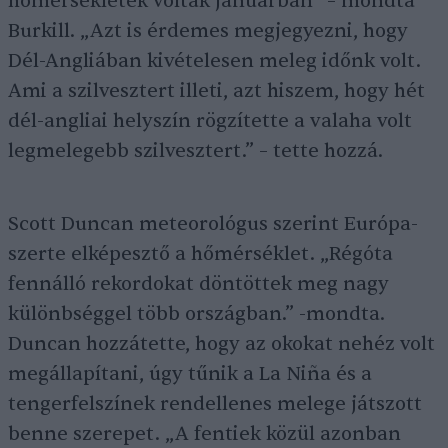
hőmérsékletek voltak januárban” – mondta
Burkill. „Azt is érdemes megjegyezni, hogy
Dél-Angliában kivételesen meleg időnk volt.
Ami a szilvesztert illeti, azt hiszem, hogy hét
dél-angliai helyszín rögzítette a valaha volt
legmelegebb szilvesztert.” – tette hozzá.
Scott Duncan meteorológus szerint Európa-
szerte elképesztő a hőmérséklet. „Régóta
fennálló rekordokat döntöttek meg nagy
különbséggel több országban.” -mondta.
Duncan hozzátette, hogy az okokat nehéz volt
megállapítani, úgy tűnik a La Niña és a
tengerfelszínek rendellenes melege játszott
benne szerepet. „A fentiek közül azonban