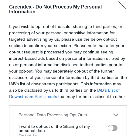
– 8 arborétum, amelyet
Greendex -
Do Not Process My Personal
érdemes meglátogatni
Information
Granát-Galló Tímea
5 perc
ÉLŐ BOLYGÓNK
If you wish to opt-out of the sale, sharing to third parties, or
processing of your personal or sensitive information for
targeted advertising by us, please use the below opt-out
section to confirm your selection. Please note that after your
opt-out request is processed you may continue seeing
interest-based ads based on personal information utilized by
us or personal information disclosed to third parties prior to
your opt-out. You may separately opt-out of the further
disclosure of your personal information by third parties on the
IAB’s list of downstream participants. This information may
also be disclosed by us to third parties on the
IAB’s List of
Downstream Participants
that may further disclose it to other
third parties.
Personal Data Processing Opt Outs
I want to opt-out of the Sharing of my
personal data.
Opted In