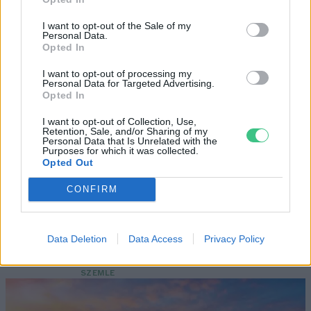
I want to opt-out of the Sale of my
Personal Data.
Opted In
Magyarország tele van gyönyörű növényekkel, így arborétumokkal
I want to opt-out of processing my
is. A jó idő beköszöntével érdemes minél többet felkeresni.
Personal Data for Targeted Advertising.
Opted In
I want to opt-out of Collection, Use,
Születésnapi programokkal várja a
Retention, Sale, and/or Sharing of my
Personal Data that Is Unrelated with the
hétvégén a közönséget a 160 éves
Purposes for which it was collected.
Fővárosi Állatkert
Opted Out
CONFIRM
ÉLŐ BOLYGÓNK
Szedd magad őszibarack: itt vannak
Data Deletion
Data Access
Privacy Policy
a legjobb lelőhelyek!
SZEMLE