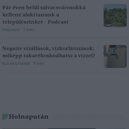
Pár éven belül szivacsvárosokká
kellene alakítanunk a
településeinket – Podcast
2 perc
PODCAST
Negatív vízállások, vízkorlátozások:
miképp takarékoskodhatsz a vízzel?
5 perc
ÉLŐ BOLYGÓNK
Holnapután