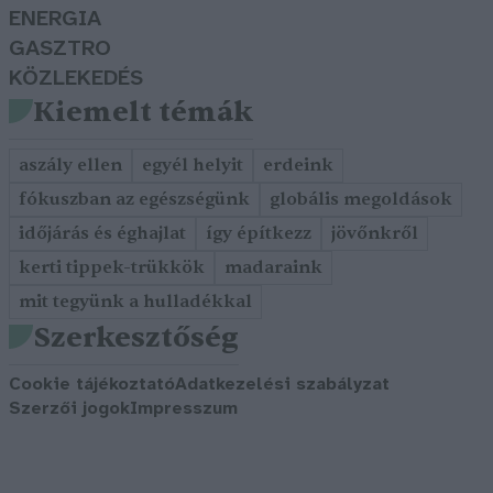
ENERGIA
GASZTRO
KÖZLEKEDÉS
Kiemelt témák
aszály ellen
egyél helyit
erdeink
fókuszban az egészségünk
globális megoldások
időjárás és éghajlat
így építkezz
jövőnkről
kerti tippek-trükkök
madaraink
mit tegyünk a hulladékkal
Szerkesztőség
Cookie tájékoztató
Adatkezelési szabályzat
Szerzői jogok
Impresszum