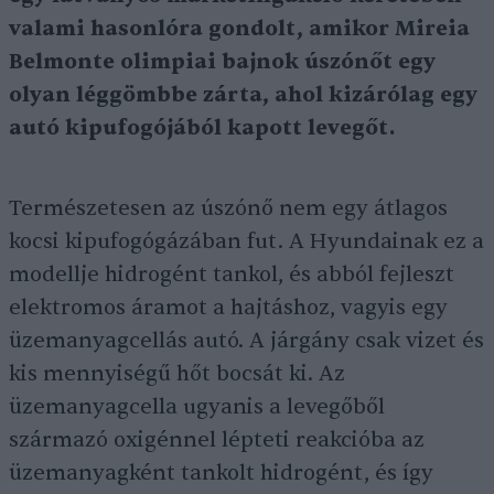
valami hasonlóra gondolt, amikor Mireia
Belmonte olimpiai bajnok úszónőt egy
olyan léggömbbe zárta, ahol kizárólag egy
autó kipufogójából kapott levegőt.
Természetesen az úszónő nem egy átlagos
kocsi kipufogógázában fut. A Hyundainak ez a
modellje hidrogént tankol, és abból fejleszt
elektromos áramot a hajtáshoz, vagyis egy
üzemanyagcellás autó. A járgány csak vizet és
kis mennyiségű hőt bocsát ki. Az
üzemanyagcella ugyanis a levegőből
származó oxigénnel lépteti reakcióba az
üzemanyagként tankolt hidrogént, és így