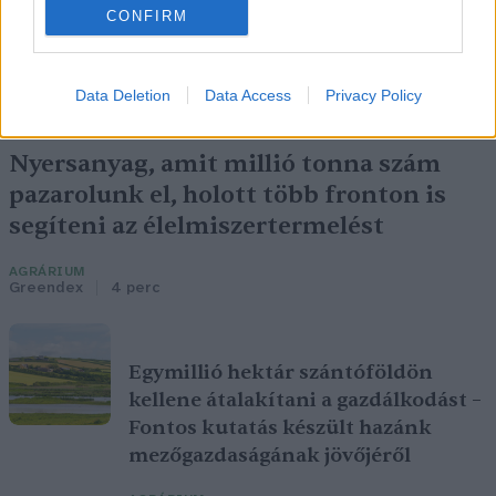
CONFIRM
Data Deletion
Data Access
Privacy Policy
Nyersanyag, amit millió tonna szám
pazarolunk el, holott több fronton is
segíteni az élelmiszertermelést
AGRÁRIUM
Greendex
4 perc
Egymillió hektár szántóföldön
kellene átalakítani a gazdálkodást –
Fontos kutatás készült hazánk
mezőgazdaságának jövőjéről