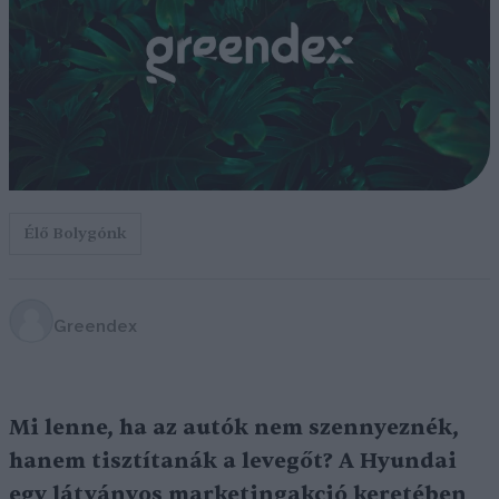
Élő Bolygónk
Greendex
Mi lenne, ha az autók nem szennyeznék,
hanem tisztítanák a levegőt? A Hyundai
egy látványos marketingakció keretében