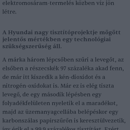
elektromosáram-termelés közben víz jön
létre.
A Hyundai nagy tisztítóprojektje mögött
jelentős mértékben egy technológiai
szükségszerűség áll.
A márka három lépcsőben szűri a levegőt, az
elsőben a részecskék 97 százaléka akad fenn,
de már itt kiszedik a kén-dioxidot és a
nitrogén-oxidokat is. Már ez is elég tiszta
levegő, de egy második lépésben egy
folyadékfelületen nyeletik el a maradékot,
majd az üzemanyagcellába belépéskor egy
karbonszálas papírszűrőn is keresztülvezetik,
így érik el a 99,9 százalékos tisztítást. Ezért