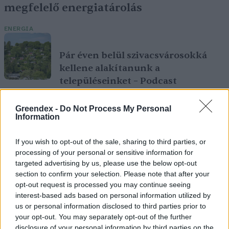
megfelelő energiatárolás
ENERGIA
Pár éven belül szivacsvárosokká
kellene alakítanunk a
településeinket – Podcast
PODCAST
Greendex -
Do Not Process My Personal
Novák Zsombor
2 perc
Information
If you wish to opt-out of the sale, sharing to third parties, or
Negatív vízállások, vízkorlátozások:
processing of your personal or sensitive information for
miképp takarékoskodhatsz a vízzel?
targeted advertising by us, please use the below opt-out
section to confirm your selection. Please note that after your
ÉLŐ BOLYGÓNK
opt-out request is processed you may continue seeing
Granát-Galló Tímea
5 perc
interest-based ads based on personal information utilized by
us or personal information disclosed to third parties prior to
your opt-out. You may separately opt-out of the further
disclosure of your personal information by third parties on the