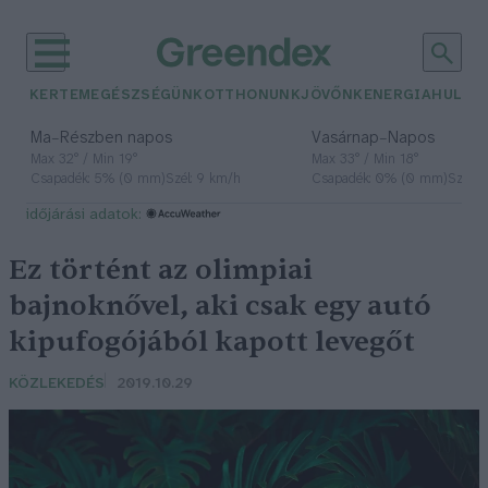
KERTEM
EGÉSZSÉGÜNK
OTTHONUNK
JÖVŐNK
ENERGIA
HULLA
–
–
Ma
Részben napos
Vasárnap
Napos
Max 32° / Min 19°
Max 33° / Min 18°
Csapadék: 5% (0 mm)
Szél: 9 km/h
Csapadék: 0% (0 mm)
Szél: 
időjárási adatok:
Ez történt az olimpiai
bajnoknővel, aki csak egy autó
kipufogójából kapott levegőt
KÖZLEKEDÉS
2019.10.29