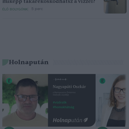
miképp takarékoskodhatsz a vízzel?
5 perc
ÉLŐ BOLYGÓNK
Holnapután