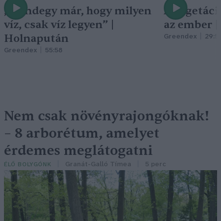
„Mindegy már, hogy milyen
A vegetáci
víz, csak víz legyen” |
az ember 
Holnapután
Greendex
29:5
Greendex
55:58
Nem csak növényrajongóknak!
– 8 arborétum, amelyet
érdemes meglátogatni
Granát-Galló Tímea
5 perc
ÉLŐ BOLYGÓNK