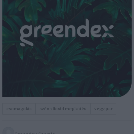
csomagolás
szén-dioxid megkötés
vegyipar