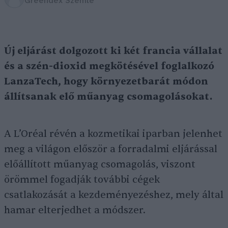
Greendex Szemle
Új eljárást dolgozott ki két francia vállalat
és a szén-dioxid megkötésével foglalkozó
LanzaTech, hogy környezetbarát módon
állítsanak elő műanyag csomagolásokat.
A L’Oréal révén a kozmetikai iparban jelenhet
meg a világon először a forradalmi eljárással
előállított műanyag csomagolás, viszont
örömmel fogadják további cégek
csatlakozását a kezdeményezéshez, mely által
hamar elterjedhet a módszer.