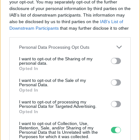
your opt-out. You may separately opt-out of the further
disclosure of your personal information by third parties on the
IAB’s list of downstream participants. This information may
also be disclosed by us to third parties on the
IAB’s List of
Downstream Participants
that may further disclose it to other
third parties.
Personal Data Processing Opt Outs
Az alacsony vízszintnél durvább dolgok
I want to opt-out of the Sharing of my
personal data.
is történhetnek egy folyóval
Opted In
SZEMLE
I want to opt-out of the Sale of my
Personal Data.
Opted In
A városi fák megmaradása a tét
I want to opt-out of processing my
Personal Data for Targeted Advertising.
OTTHONUNK
Opted In
I want to opt-out of Collection, Use,
Céltáblát festett magára az EU
Retention, Sale, and/or Sharing of my
Personal Data that Is Unrelated with the
Purposes for which it was collected.
ENERGIA