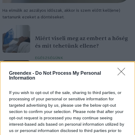
Ha elmúlik az aszályos időszak, akkor is szem előtt kell(ene)
tartanunk ezeket a döntéseket.
Miért viseli meg az embert a hőség
és mit tehetünk ellene?
EGÉSZSÉGÜNK
Csillaghullás, napfogyatkozás:
Greendex -
Do Not Process My Personal
Information
augusztusban érdemes lesz az égre
nézni
If you wish to opt-out of the sale, sharing to third parties, or
processing of your personal or sensitive information for
ÉLŐ BOLYGÓNK
targeted advertising by us, please use the below opt-out
section to confirm your selection. Please note that after your
opt-out request is processed you may continue seeing
interest-based ads based on personal information utilized by
us or personal information disclosed to third parties prior to