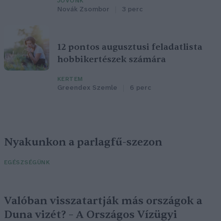
JÖVŐNK
Novák Zsombor
3 perc
12 pontos augusztusi feladatlista
hobbikertészek számára
KERTEM
Greendex Szemle
6 perc
Nyakunkon a parlagfű-szezon
EGÉSZSÉGÜNK
Valóban visszatartják más országok a
Duna vizét? – A Országos Vízügyi