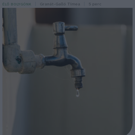
Granát-Galló Tímea
5 perc
ÉLŐ BOLYGÓNK