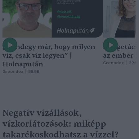
„Mindegy már, hogy milyen
A vegetáci
víz, csak víz legyen” |
az ember 
Holnapután
Greendex
29:5
Greendex
55:58
Negatív vízállások,
vízkorlátozások: miképp
takarékoskodhatsz a vízzel?