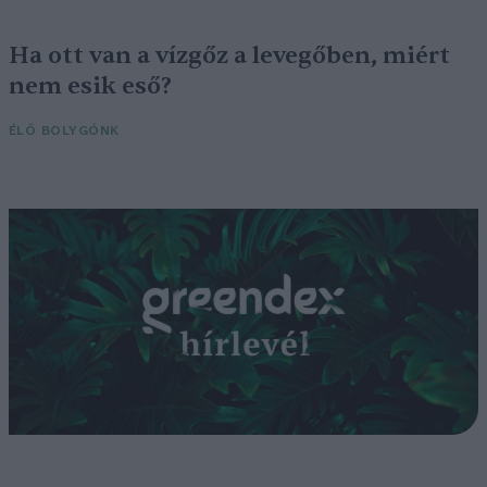
Ha ott van a vízgőz a levegőben, miért
nem esik eső?
ÉLŐ BOLYGÓNK