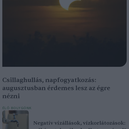
Csillaghullás, napfogyatkozás:
augusztusban érdemes lesz az égre
nézni
ÉLŐ BOLYGÓNK
Negatív vízállások, vízkorlátozások: