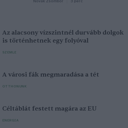
Novák Zsombor
3 perc
Az alacsony vízszintnél durvább dolgok
is történhetnek egy folyóval
SZEMLE
A városi fák megmaradása a tét
OTTHONUNK
Céltáblát festett magára az EU
ENERGIA