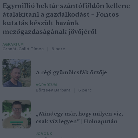
Egymillió hektár szántóföldön kellene
átalakítani a gazdálkodást – Fontos
kutatás készült hazánk
mezőgazdaságának jövőjéről
AGRÁRIUM
Granát-Galló Tímea
6 perc
A régi gyümölcsfák őrzője
AGRÁRIUM
Börzsey Barbara
6 perc
„Mindegy már, hogy milyen víz,
csak víz legyen” | Holnapután
JÖVŐNK