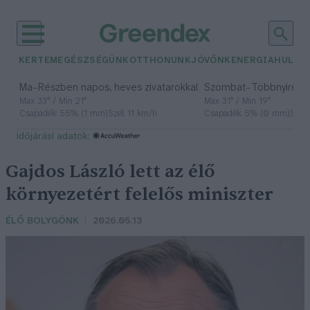
KERTEM
EGÉSZSÉGÜNK
OTTHONUNK
JÖVŐNK
ENERGIA
HULLA
–
–
Ma
Részben napos, heves zivatarokkal
Szombat
Többnyire n
Max 33° / Min 21°
Max 31° / Min 19°
Csapadék: 55% (1 mm)
Szél: 11 km/h
Csapadék: 5% (0 mm)
Szél:
időjárási adatok:
Gajdos László lett az élő
környezetért felelős miniszter
ÉLŐ BOLYGÓNK
2026.05.13