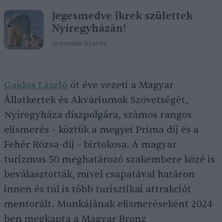
Jegesmedve ikrek születtek
Nyíregyházán!
Greendex Szemle
Gajdos László
öt éve vezeti a Magyar
Állatkertek és Akváriumok Szövetségét,
Nyíregyháza díszpolgára, számos rangos
elismerés – köztük a megyei Prima díj és a
Fehér Rózsa-díj – birtokosa. A magyar
turizmus 50 meghatározó szakembere közé is
beválasztották, mivel csapatával határon
innen és túl is több turisztikai attrakciót
mentorált. Munkájának elismeréseként 2024-
ben megkapta a Magyar Bronz