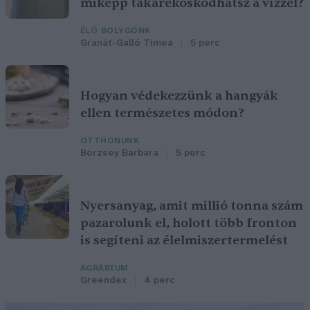
miképp takarékoskodhatsz a vízzel?
ÉLŐ BOLYGÓNK
Granát-Galló Tímea
5 perc
Hogyan védekezzünk a hangyák
ellen természetes módon?
OTTHONUNK
Börzsey Barbara
5 perc
Nyersanyag, amit millió tonna szám
pazarolunk el, holott több fronton
is segíteni az élelmiszertermelést
AGRÁRIUM
Greendex
4 perc