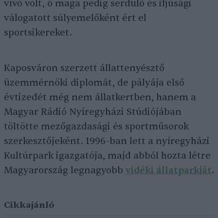
vívó volt, ő maga pedig serdülő és ifjúsági
válogatott súlyemelőként ért el
sportsikereket.
Kaposváron szerzett állattenyésztő
üzemmérnöki diplomát, de pályája első
évtizedét még nem állatkertben, hanem a
Magyar Rádió Nyíregyházi Stúdiójában
töltötte mezőgazdasági és sportműsorok
szerkesztőjeként. 1996-ban lett a nyíregyházi
Kultúrpark igazgatója, majd abból hozta létre
Magyarország legnagyobb
vidéki állatparkját
.
Cikkajánló