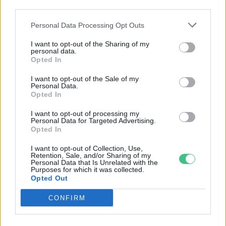
third parties.
Personal Data Processing Opt Outs
I want to opt-out of the Sharing of my
personal data.
Opted In
I want to opt-out of the Sale of my
Personal Data.
Opted In
I want to opt-out of processing my
Personal Data for Targeted Advertising.
Szöllősi Gáborral, a Gardenfutura ügyvezetőjével beszélgettünk.
Opted In
I want to opt-out of Collection, Use,
Retention, Sale, and/or Sharing of my
Történelmi aszály sújtja Nagy-
Personal Data that Is Unrelated with the
Purposes for which it was collected.
Britanniát is
Opted Out
SZEMLE
CONFIRM
Elképesztő felvétel mutatja meg,