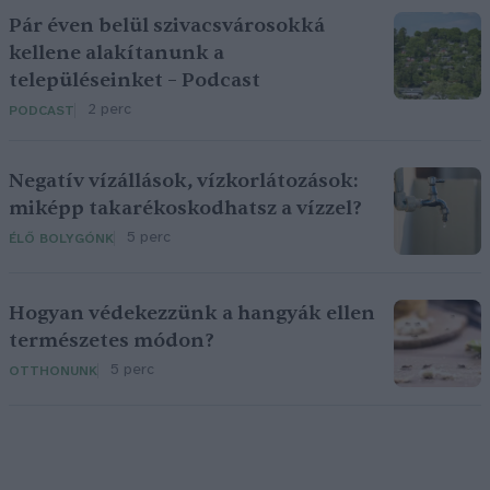
Pár éven belül szivacsvárosokká
kellene alakítanunk a
településeinket – Podcast
2 perc
PODCAST
Negatív vízállások, vízkorlátozások:
miképp takarékoskodhatsz a vízzel?
5 perc
ÉLŐ BOLYGÓNK
Hogyan védekezzünk a hangyák ellen
természetes módon?
5 perc
OTTHONUNK