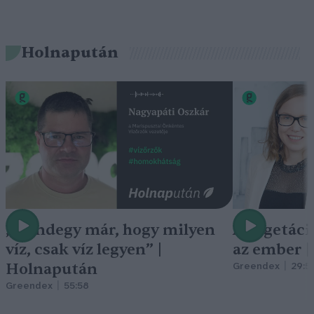
Holnapután
„Mindegy már, hogy milyen
A vegetáci
víz, csak víz legyen” |
az ember 
Holnapután
Greendex
29:5
Greendex
55:58