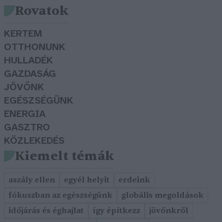
Rovatok
KERTEM
OTTHONUNK
HULLADÉK
GAZDASÁG
JÖVŐNK
EGÉSZSÉGÜNK
ENERGIA
GASZTRO
KÖZLEKEDÉS
Kiemelt témák
aszály ellen
egyél helyit
erdeink
fókuszban az egészségünk
globális megoldások
időjárás és éghajlat
így építkezz
jövőnkről