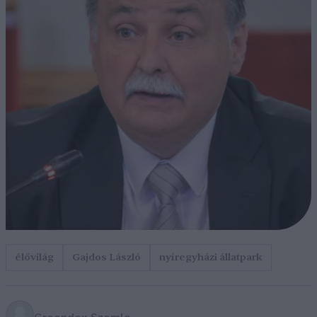
élővilág
Gajdos László
nyíregyházi állatpark