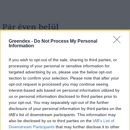
Pár éven belül
szivacsvárosokká kellene
Greendex -
Do Not Process My Personal
alakítanunk a településeinket –
Information
Podcast
If you wish to opt-out of the sale, sharing to third parties, or
processing of your personal or sensitive information for
Novák Zsombor
2 perc
PODCAST
targeted advertising by us, please use the below opt-out
section to confirm your selection. Please note that after your
opt-out request is processed you may continue seeing
interest-based ads based on personal information utilized by
us or personal information disclosed to third parties prior to
your opt-out. You may separately opt-out of the further
disclosure of your personal information by third parties on the
IAB’s list of downstream participants. This information may
also be disclosed by us to third parties on the
IAB’s List of
Downstream Participants
that may further disclose it to other