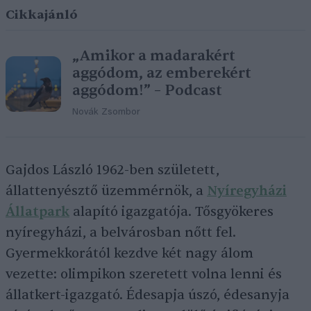
Cikkajánló
„Amikor a madarakért
aggódom, az emberekért
aggódom!” – Podcast
Novák Zsombor
Gajdos László 1962-ben született,
állattenyésztő üzemmérnök, a
Nyíregyházi
Állatpark
alapító igazgatója. Tősgyökeres
nyíregyházi, a belvárosban nőtt fel.
Gyermekkorától kezdve két nagy álom
vezette: olimpikon szeretett volna lenni és
állatkert-igazgató. Édesapja úszó, édesanyja