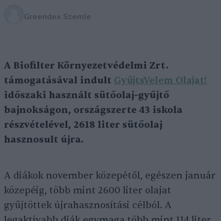
Greendex Szemle
A Biofilter Környezetvédelmi Zrt.
támogatásával indult
GyűjtsVelem Olajat!
időszaki használt sütőolaj-gyűjtő
bajnokságon, országszerte 43 iskola
részvételével, 2618 liter sütőolaj
hasznosult újra.
A diákok november közepétől, egészen január
közepéig, több mint 2600 liter olajat
gyűjtöttek újrahasznosítási célból. A
legaktívabb diák egymaga több mint 114 liter