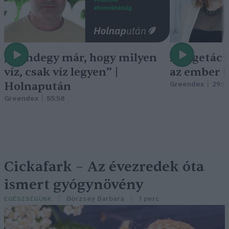
„Mindegy már, hogy milyen
A vegetáci
víz, csak víz legyen” |
az ember 
Holnapután
Greendex
29:5
Greendex
55:58
Cickafark – Az évezredek óta
ismert gyógynövény
Börzsey Barbara
1 perc
EGÉSZSÉGÜNK