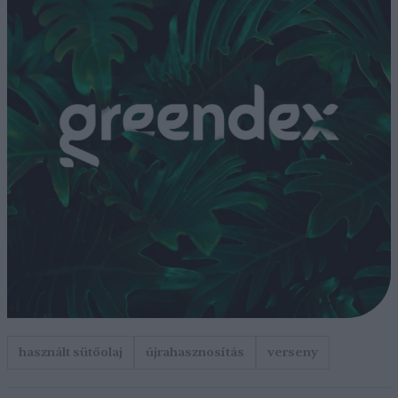
használt sütőolaj
újrahasznosítás
verseny