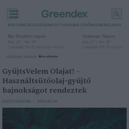
KERTEM
EGÉSZSÉGÜNK
OTTHONUNK
JÖVŐNK
ENERGIA
HULLA
–
–
Ma
Részben napos
Vasárnap
Napos
Max 32° / Min 18°
Max 32° / Min 18°
Csapadék: 3% (0 mm)
Szél: 9 km/h
Csapadék: 0% (0 mm)
Szél: 
időjárási adatok:
GyűjtsVelem Olajat! –
Használtsütőolaj-gyűjtő
bajnokságot rendeztek
EGÉSZSÉGÜNK
2023.02.16