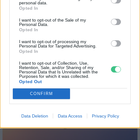
personal data.
Opted In
Születésnapi programokkal várja a
I want to opt-out of the Sale of my
hétvégén a közönséget a 160 éves
Personal Data.
Opted In
Fővárosi Állatkert
I want to opt-out of processing my
ÉLŐ BOLYGÓNK
Personal Data for Targeted Advertising.
Opted In
Szedd magad őszibarack: itt vannak
I want to opt-out of Collection, Use,
Retention, Sale, and/or Sharing of my
a legjobb lelőhelyek!
Personal Data that Is Unrelated with the
Purposes for which it was collected.
Opted Out
SZEMLE
CONFIRM
Data Deletion
Data Access
Privacy Policy