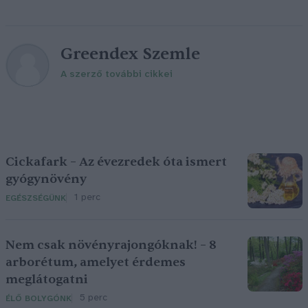
Greendex Szemle
A szerző további cikkei
Cickafark – Az évezredek óta ismert
gyógynövény
1 perc
EGÉSZSÉGÜNK
Nem csak növényrajongóknak! – 8
arborétum, amelyet érdemes
meglátogatni
5 perc
ÉLŐ BOLYGÓNK