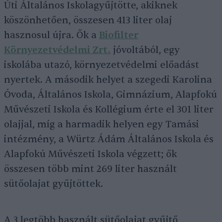
Úti Általános Iskolagyűjtötte, akiknek
köszönhetően, összesen 413 liter olaj
hasznosul újra. Ők a
Biofilter
Környezetvédelmi Zrt.
jóvoltából, egy
iskolába utazó, környezetvédelmi előadást
nyertek. A második helyet a szegedi Karolina
Óvoda, Általános Iskola, Gimnázium, Alapfokú
Művészeti Iskola és Kollégium érte el 301 liter
olajjal, míg a harmadik helyen egy Tamási
intézmény, a Würtz Ádám Általános Iskola és
Alapfokú Művészeti Iskola végzett; ők
összesen több mint 269 liter használt
sütőolajat gyűjtöttek.
A 3 legtöbb használt sütőolajat gyűjtő