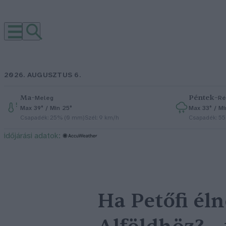
2026. AUGUSZTUS 6.
Ma
–
Péntek
–
Meleg
Ré
Max 39° / Min 25°
Max 33° / Mi
Csapadék: 25% (0 mm)
Szél: 9 km/h
Csapadék: 5
időjárási adatok:
Ha Petőfi éln