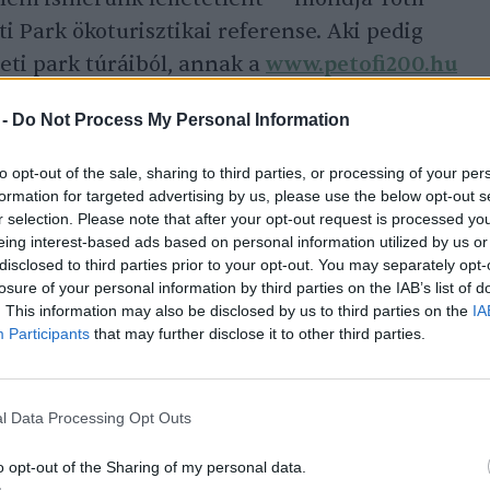
 Park ökoturisztikai referense. Aki pedig
ti park túráiból, annak a
www.petofi200.hu
öz kapcsolódó további útvonalak is
 -
Do Not Process My Personal Information
to opt-out of the sale, sharing to third parties, or processing of your per
formation for targeted advertising by us, please use the below opt-out s
fi-szobor Veresegyházán (Wikipédia)
r selection. Please note that after your opt-out request is processed y
eing interest-based ads based on personal information utilized by us or
disclosed to third parties prior to your opt-out. You may separately opt-
losure of your personal information by third parties on the IAB’s list of
. This information may also be disclosed by us to third parties on the
IA
Participants
that may further disclose it to other third parties.
l Data Processing Opt Outs
o opt-out of the Sharing of my personal data.