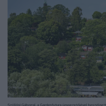
Szöllősi Gáborral, a Gardenfutura ügyvezetőjével beszélget