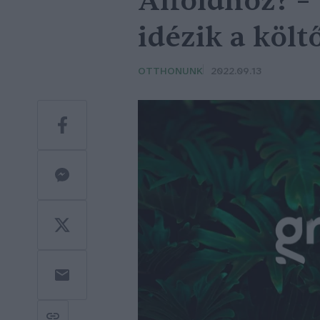
Alföldhöz? –
idézik a költ
OTTHONUNK
2022.09.13