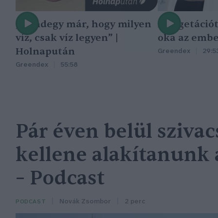
„Mindegy már, hogy milyen
A vegetáció
víz, csak víz legyen” |
oka az embe
Holnapután
Greendex
29:5
Greendex
55:58
Pár éven belül sziva
kellene alakítanunk 
– Podcast
Novák Zsombor
2 perc
PODCAST