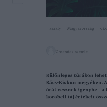
aszály
Magyarország
öko
Greendex szemle
Különleges túrákon lehet
Bács-Kiskun megyében. A
órát vesznek igénybe – a k
korabeli táj értékeit össz