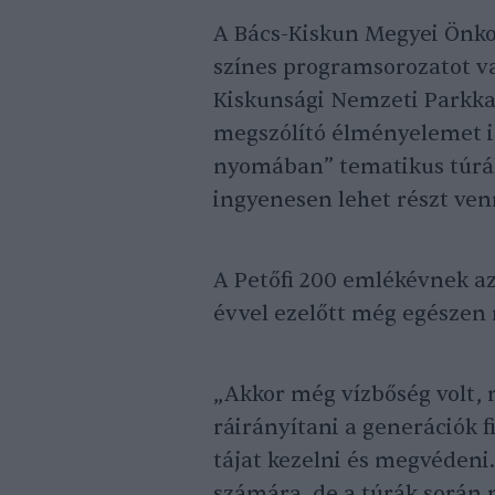
A Bács-Kiskun Megyei Önko
színes programsorozatot va
Kiskunsági Nemzeti Parkkal
megszólító élményelemet is 
nyomában” tematikus túrák
ingyenesen lehet részt ven
A Petőfi 200 emlékévnek az 
évvel ezelőtt még egészen m
„Akkor még vízbőség volt, 
ráirányítani a generációk 
tájat kezelni és megvédeni.
számára, de a túrák során