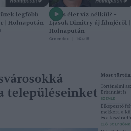
tüzek legfőbb
Nincs élet víz nélkül? –
r | Holnapután
Ljasuk Dimitry új filmjéről |
Holnapután
3
Greendex
1:04:15
csvárosokká
Történelmi asz
a településeinket
Britanniát is
SZEMLE
Elképesztő fel
mekkora a kü
és a kiszárad
ÉLŐ BOLYGÓNK