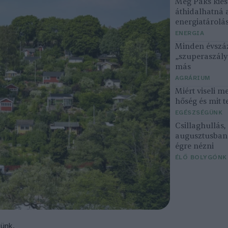
Még Paks kiesé
áthidalhatná 
energiatárolá
ENERGIA
Minden évszáz
„szuperaszály”
más
AGRÁRIUM
Miért viseli m
hőség és mit t
EGÉSZSÉGÜNK
Csillaghullás
augusztusban 
égre nézni
ÉLŐ BOLYGÓNK
tünk.