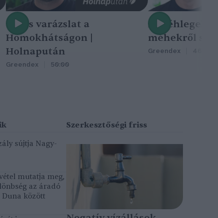
Nincs varázslat a
A méhlegelő 
Homokhátságon |
méhekről szól
Holnapután
Greendex
46:47
Greendex
50:00
ály sújtja Nagy-
vétel mutatja meg,
lönbség az áradó
ó Duna között
Negatív vízállások,