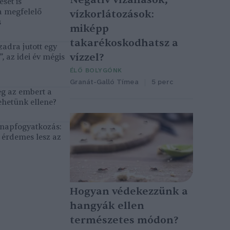
sét is
a megfelelő
vízkorlátozások:
s
miképp
takarékoskodhatsz a
adra jutott egy
vízzel?
, az idei év mégis
ÉLŐ BOLYGÓNK
Granát-Galló Tímea
5 perc
eg az embert a
ehetünk ellene?
, napfogyatkozás:
érdemes lesz az
Hogyan védekezzünk a
hangyák ellen
természetes módon?