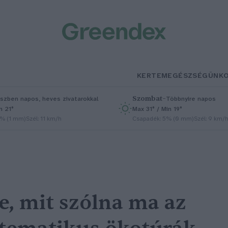
KERTEM
EGÉSZSÉGÜNK
Szombat
–
szben napos, heves zivatarokkal
Többnyire napos
n 21°
Max 31° / Min 19°
5% (1 mm)
Szél: 11 km/h
Csapadék: 5% (0 mm)
Szél: 9 km/
e, mit szólna ma az