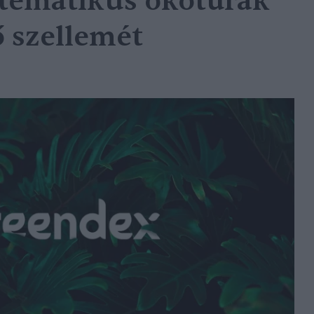
 tematikus ökotúrák
ő szellemét