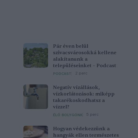
Pár éven belül
szivacsvárosokká kellene
alakítanunk a
településeinket – Podcast
2 perc
PODCAST
Negatív vízállások,
vízkorlátozások: miképp
takarékoskodhatsz a
vízzel?
5 perc
ÉLŐ BOLYGÓNK
Hogyan védekezzünk a
hangyák ellen természetes