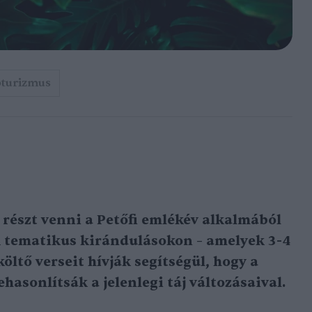
turizmus
 részt venni a Petőfi emlékév alkalmából
 tematikus kirándulásokon – amelyek 3-4
öltő verseit hívják segítségül, hogy a
ehasonlítsák a jelenlegi táj változásaival.