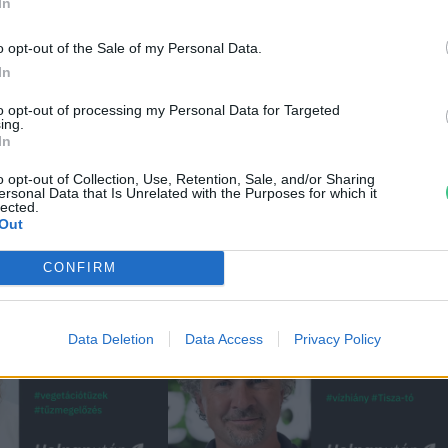
emle
In
ei
o opt-out of the Sale of my Personal Data.
In
to opt-out of processing my Personal Data for Targeted
ing.
In
o opt-out of Collection, Use, Retention, Sale, and/or Sharing
ersonal Data that Is Unrelated with the Purposes for which it
lected.
Out
CONFIRM
Data Deletion
Data Access
Privacy Policy