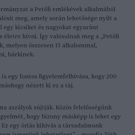
rmányzat a Petőfi emlékévek alkalmából
lósít meg, amely során lehetősége nyílt a
 egy kicsiket és nagyokat egyaránt
életre hívni. Így valósulnak meg a „Petőfi
, melyen összesen 15 alkalommal,
ni, bárkinek.
is egy fontos figyelemfelhívása, hogy 200
áshogy nézett ki ez a táj.
ma aszályok sújtják. Közös felelősségünk
figyelmét, hogy bizony másképp is lehet egy
 Ez egy óriás kihívás a társadalmunk
 nem ismerünk lehetetlent” – mondja Tóth