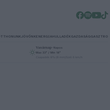
OTTHONUNK
JÖVŐNK
ENERGIA
HULLADÉK
GAZDASÁG
GASZTRO
Vasárnap
–
Napos
Max 33° / Min 18°
h
Csapadék: 0% (0 mm)
Szél: 6 km/h