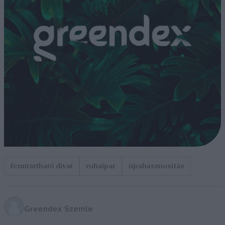
fenntartható divat
ruhaipar
újrahasznosítás
Greendex Szemle