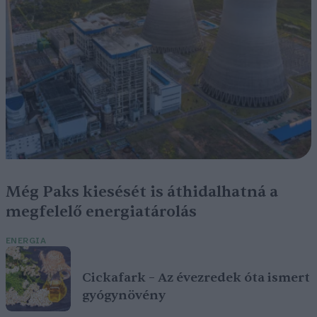
Még Paks kiesését is áthidalhatná a
megfelelő energiatárolás
ENERGIA
Cickafark – Az évezredek óta ismert
gyógynövény