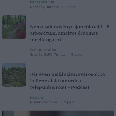
EGÉSZSÉGÜNK
Börzsey Barbara
1 perc
Nem csak növényrajongóknak! – 8
arborétum, amelyet érdemes
meglátogatni
ÉLŐ BOLYGÓNK
Granát-Galló Tímea
5 perc
Pár éven belül szivacsvárosokká
kellene alakítanunk a
településeinket – Podcast
PODCAST
Novák Zsombor
2 perc