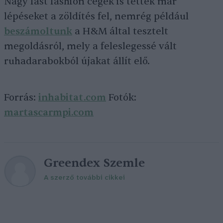
Nagy fast fashion cégek is tettek már
lépéseket a zöldítés fel, nemrég például
beszámoltunk
a H&M által tesztelt
megoldásról, mely a feleslegessé vált
ruhadarabokból újakat állít elő.
Forrás:
inhabitat.com
Fotók:
martascarmpi.com
Greendex Szemle
A szerző további cikkei