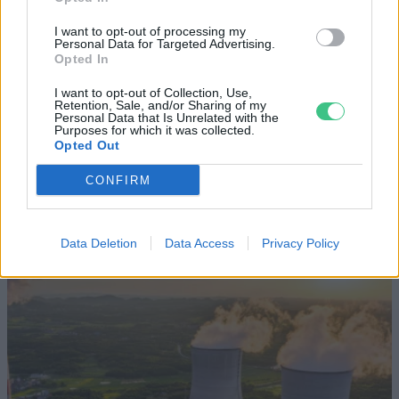
Történelmi aszály sújtja Nagy-
I want to opt-out of processing my
Britanniát is
Personal Data for Targeted Advertising.
Opted In
SZEMLE
I want to opt-out of Collection, Use,
Retention, Sale, and/or Sharing of my
Elképesztő felvétel mutatja meg,
Personal Data that Is Unrelated with the
Purposes for which it was collected.
mekkora a különbség az áradó és a
Opted Out
kiszáradó Duna között
CONFIRM
ÉLŐ BOLYGÓNK
Data Deletion
Data Access
Privacy Policy