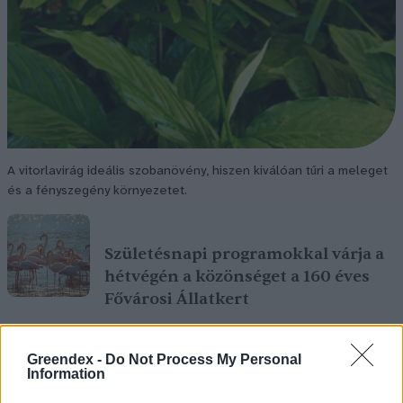
A vitorlavirág ideális szobanövény, hiszen kiválóan tűri a meleget
és a fényszegény környezetet.
Születésnapi programokkal várja a
hétvégén a közönséget a 160 éves
Fővárosi Állatkert
ÉLŐ BOLYGÓNK
Greendex -
Do Not Process My Personal
Information
Szedd magad őszibarack: itt vannak