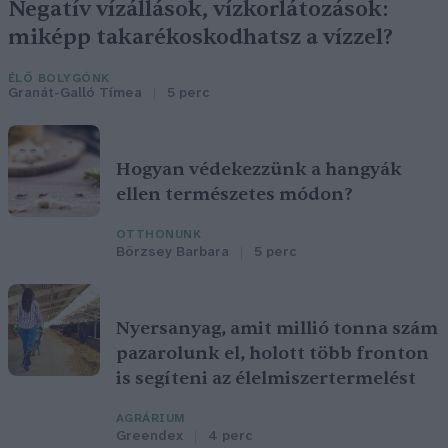
Negatív vízállások, vízkorlátozások:
miképp takarékoskodhatsz a vízzel?
ÉLŐ BOLYGÓNK
Granát-Galló Tímea
5 perc
Hogyan védekezzünk a hangyák
ellen természetes módon?
OTTHONUNK
Börzsey Barbara
5 perc
Nyersanyag, amit millió tonna szám
pazarolunk el, holott több fronton
is segíteni az élelmiszertermelést
AGRÁRIUM
Greendex
4 perc