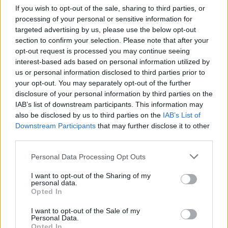
a legjobb lelőhelyek!
If you wish to opt-out of the sale, sharing to third parties, or
processing of your personal or sensitive information for
SZEMLE
targeted advertising by us, please use the below opt-out
section to confirm your selection. Please note that after your
opt-out request is processed you may continue seeing
interest-based ads based on personal information utilized by
us or personal information disclosed to third parties prior to
your opt-out. You may separately opt-out of the further
disclosure of your personal information by third parties on the
IAB’s list of downstream participants. This information may
also be disclosed by us to third parties on the
IAB’s List of
Downstream Participants
that may further disclose it to other
third parties.
Personal Data Processing Opt Outs
Négy éven belül valósággá válhatnak az
I want to opt-out of the Sharing of my
personal data.
elektromos repülőjáratok Európában
Opted In
KÖZLEKEDÉS
I want to opt-out of the Sale of my
Personal Data.
Opted In