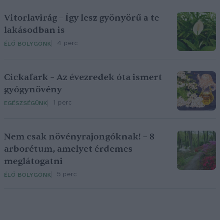
Vitorlavirág – Így lesz gyönyörű a te
lakásodban is
4 perc
ÉLŐ BOLYGÓNK
Cickafark – Az évezredek óta ismert
gyógynövény
1 perc
EGÉSZSÉGÜNK
Nem csak növényrajongóknak! – 8
arborétum, amelyet érdemes
meglátogatni
5 perc
ÉLŐ BOLYGÓNK