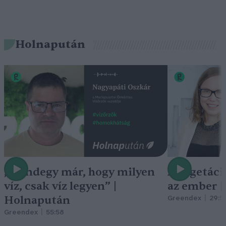
Holnapután
„Mindegy már, hogy milyen
A vegetáci
víz, csak víz legyen” |
az ember 
Holnapután
Greendex
29:5
Greendex
55:58