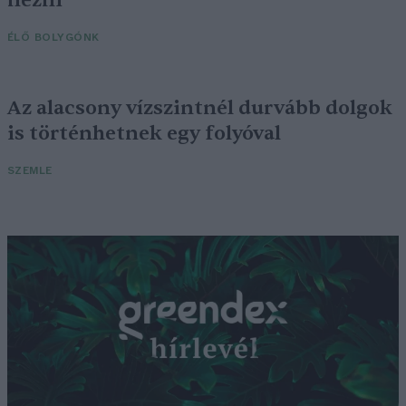
nézni
ÉLŐ BOLYGÓNK
Az alacsony vízszintnél durvább dolgok
is történhetnek egy folyóval
SZEMLE