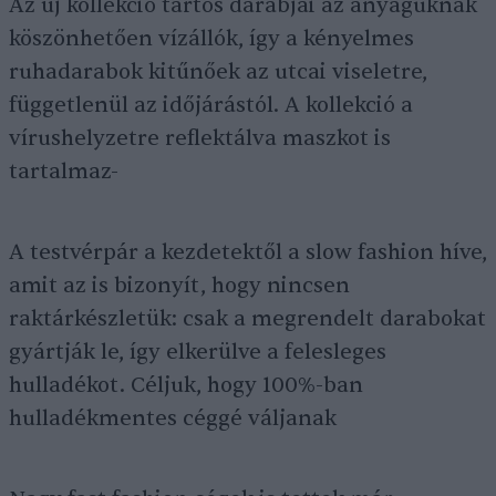
Az új kollekció tartós darabjai az anyaguknak
köszönhetően vízállók, így a kényelmes
ruhadarabok kitűnőek az utcai viseletre,
függetlenül az időjárástól. A kollekció a
vírushelyzetre reflektálva maszkot is
tartalmaz-
A testvérpár a kezdetektől a slow fashion híve,
amit az is bizonyít, hogy nincsen
raktárkészletük: csak a megrendelt darabokat
gyártják le, így elkerülve a felesleges
hulladékot. Céljuk, hogy 100%-ban
hulladékmentes céggé váljanak