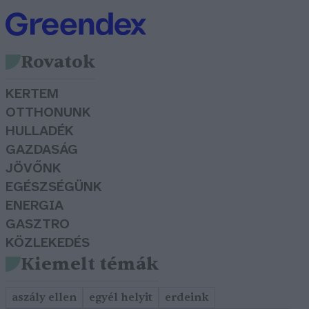
Rovatok
KERTEM
OTTHONUNK
HULLADÉK
GAZDASÁG
JÖVŐNK
EGÉSZSÉGÜNK
ENERGIA
GASZTRO
KÖZLEKEDÉS
Kiemelt témák
aszály ellen
egyél helyit
erdeink