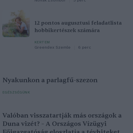
Novák Zsombor
3 perc
12 pontos augusztusi feladatlista
hobbikertészek számára
KERTEM
Greendex Szemle
6 perc
Nyakunkon a parlagfű-szezon
EGÉSZSÉGÜNK
Valóban visszatartják más országok a
Duna vizét? – A Országos Vízügyi
Főigazgatóság eloszlatja a tévhiteket