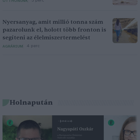
5 perc
OTTHONUNK
Nyersanyag, amit millió tonna szám
pazarolunk el, holott több fronton is
segíteni az élelmiszertermelést
4 perc
AGRÁRIUM
Holnapután