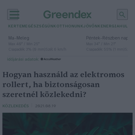
KERTEM
EGÉSZSÉGÜNK
OTTHONUNK
JÖVŐNK
ENERGIA
HULLA
–
–
Ma
Meleg
Péntek
Részben napos, 
Max 40° / Min 25°
Max 34° / Min 21°
Csapadék: 3% (0 mm)
Szél: 6 km/h
Csapadék: 55% (1 mm)
Szél: 
időjárási adatok:
Hogyan használd az elektromos
rollert, ha biztonságosan
szeretnél közlekedni?
KÖZLEKEDÉS
2021.08.19