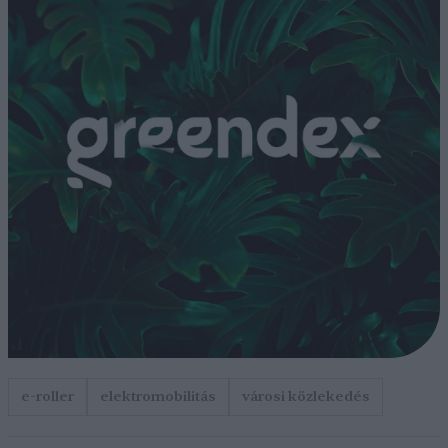
e-roller
elektromobilitás
városi közlekedés