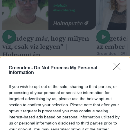
„Mindegy már, hogy milyen
A vegetáci
víz, csak víz legyen” |
az ember 
Holnapután
Greendex
29:5
Greendex
55:58
Greendex -
Do Not Process My Personal
Information
If you wish to opt-out of the sale, sharing to third parties, or
processing of your personal or sensitive information for
Negatív vízállások,
targeted advertising by us, please use the below opt-out
section to confirm your selection. Please note that after your
vízkorlátozások: miképp
opt-out request is processed you may continue seeing
interest-based ads based on personal information utilized by
takarékoskodhatsz a vízzel?
us or personal information disclosed to third parties prior to
your opt-out. You may separately opt-out of the further
Granát-Galló Tímea
5 perc
ÉLŐ BOLYGÓNK