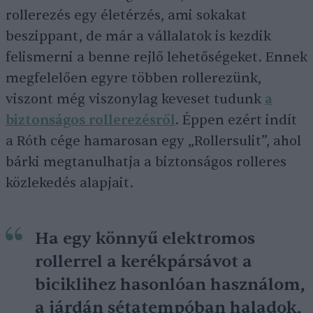
rollerezés egy életérzés, ami sokakat
beszippant, de már a vállalatok is kezdik
felismerni a benne rejlő lehetőségeket. Ennek
megfelelően egyre többen rollerezünk,
viszont még viszonylag keveset tudunk
a
biztonságos rollerezésről
. Éppen ezért indít
a Róth cége hamarosan egy „Rollersulit”, ahol
bárki megtanulhatja a biztonságos rolleres
közlekedés alapjait.
Ha egy könnyű elektromos
rollerrel a kerékpársávot a
biciklihez hasonlóan használom,
a járdán sétatempóban haladok,