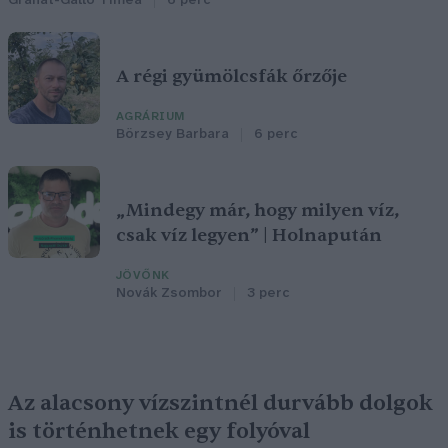
Granát-Galló Tímea
6 perc
A régi gyümölcsfák őrzője
AGRÁRIUM
Börzsey Barbara
6 perc
„Mindegy már, hogy milyen víz,
csak víz legyen” | Holnapután
JÖVŐNK
Novák Zsombor
3 perc
Az alacsony vízszintnél durvább dolgok
is történhetnek egy folyóval