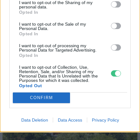
alakítanunk a településeinket –
I want to opt-out of the Sharing of my
personal data.
Podcast
Opted In
Novák Zsombor
2 perc
PODCAST
I want to opt-out of the Sale of my
Personal Data.
Opted In
I want to opt-out of processing my
Personal Data for Targeted Advertising.
Opted In
I want to opt-out of Collection, Use,
Retention, Sale, and/or Sharing of my
Personal Data that Is Unrelated with the
Purposes for which it was collected.
Opted Out
CONFIRM
Data Deletion
Data Access
Privacy Policy