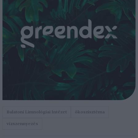
Balatoni Limnológiai Intézet
ökoszisztéma
vízszennyezés