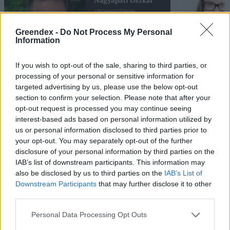
Greendex -
Do Not Process My Personal
Information
If you wish to opt-out of the sale, sharing to third parties, or
processing of your personal or sensitive information for
„Mindegy már, hogy milyen
A vegetáci
targeted advertising by us, please use the below opt-out
section to confirm your selection. Please note that after your
víz, csak víz legyen” |
az ember 
opt-out request is processed you may continue seeing
Holnapután
Greendex
29:5
interest-based ads based on personal information utilized by
Greendex
55:58
us or personal information disclosed to third parties prior to
your opt-out. You may separately opt-out of the further
disclosure of your personal information by third parties on the
IAB’s list of downstream participants. This information may
also be disclosed by us to third parties on the
IAB’s List of
Downstream Participants
that may further disclose it to other
Pár éven belül
third parties.
szivacsvárosokká kellene
Personal Data Processing Opt Outs