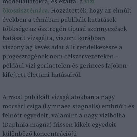
modellállatokra, és ezáltal a
vízi
ökoszisztémára
. Hozzátették, hogy az elmúlt
években a témában publikált kutatások
többsége az ösztrogén típusú szennyezések
hatásait vizsgálta, viszont korábban
viszonylag kevés adat állt rendelkezésre a
progesztogének nem célszervezeteken –
például vízi gerinctelen és gerinces fajokon –
kifejtett élettani hatásairól.
A most publikált vizsgálatokban a nagy
mocsári csiga (Lymnaea stagnalis) embrióit és
felnőtt egyedeit, valamint a nagy vízibolha
(Daphnia magna) frissen kikelt egyedeit
különböző koncentrációjú