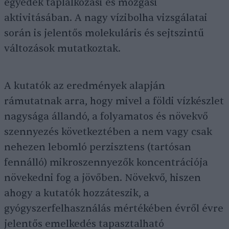
egyedek táplálkozási és mozgási
aktivitásában. A nagy vízibolha vizsgálatai
során is jelentős molekuláris és sejtszintű
változások mutatkoztak.
A kutatók az eredmények alapján
rámutatnak arra, hogy mivel a földi vízkészlet
nagysága állandó, a folyamatos és növekvő
szennyezés következtében a nem vagy csak
nehezen lebomló perzisztens (tartósan
fennálló) mikroszennyezők koncentrációja
növekedni fog a jövőben. Növekvő, hiszen
ahogy a kutatók hozzáteszik, a
gyógyszerfelhasználás mértékében évről évre
jelentős emelkedés tapasztalható