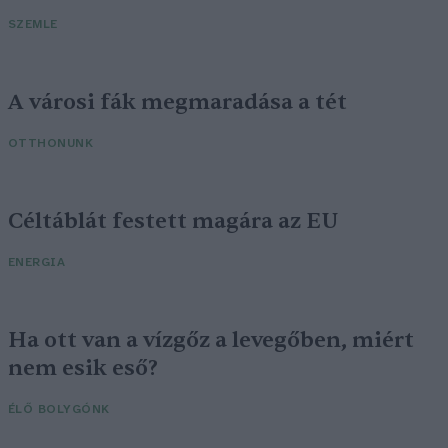
SZEMLE
A városi fák megmaradása a tét
OTTHONUNK
Céltáblát festett magára az EU
ENERGIA
Ha ott van a vízgőz a levegőben, miért
nem esik eső?
ÉLŐ BOLYGÓNK