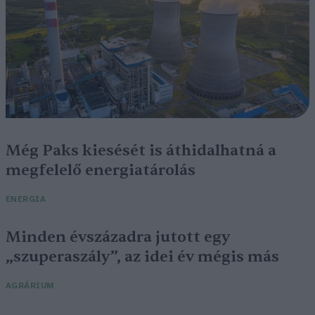
Még Paks kiesését is áthidalhatná a
megfelelő energiatárolás
ENERGIA
Minden évszázadra jutott egy
„szuperaszály”, az idei év mégis más
AGRÁRIUM