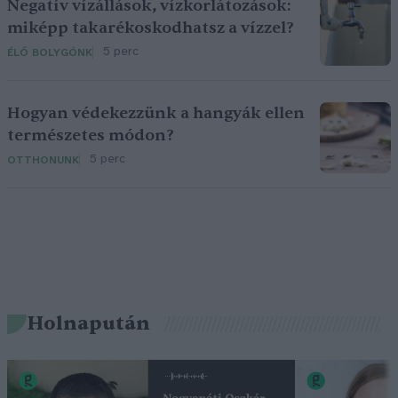
Negatív vízállások, vízkorlátozások:
miképp takarékoskodhatsz a vízzel?
5 perc
ÉLŐ BOLYGÓNK
Hogyan védekezzünk a hangyák ellen
természetes módon?
5 perc
OTTHONUNK
Holnapután