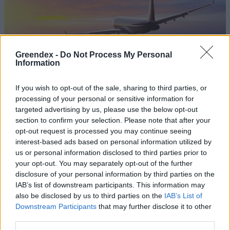
Greendex -
Do Not Process My Personal
Information
If you wish to opt-out of the sale, sharing to third parties, or
processing of your personal or sensitive information for
targeted advertising by us, please use the below opt-out
Négy éven belül valósággá válhatnak az
section to confirm your selection. Please note that after your
elektromos repülőjáratok Európában
opt-out request is processed you may continue seeing
interest-based ads based on personal information utilized by
KÖZLEKEDÉS
us or personal information disclosed to third parties prior to
your opt-out. You may separately opt-out of the further
disclosure of your personal information by third parties on the
Történelmi aszály sújtja Nagy-
IAB’s list of downstream participants. This information may
Britanniát is
also be disclosed by us to third parties on the
IAB’s List of
Downstream Participants
that may further disclose it to other
SZEMLE
third parties.