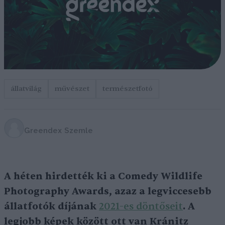
állatvilág
művészet
természetfotó
Greendex Szemle
A héten hirdették ki a Comedy Wildlife
Photography Awards, azaz a legviccesebb
állatfotók díjának
2021-es döntőseit
. A
legjobb képek között ott van Kránitz