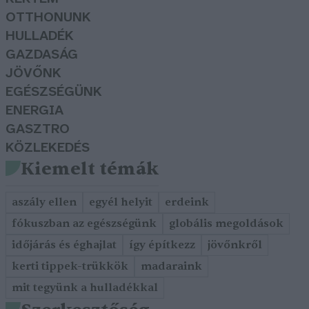
OTTHONUNK
HULLADÉK
GAZDASÁG
JÖVŐNK
EGÉSZSÉGÜNK
ENERGIA
GASZTRO
KÖZLEKEDÉS
Kiemelt témák
aszály ellen
egyél helyit
erdeink
fókuszban az egészségünk
globális megoldások
időjárás és éghajlat
így építkezz
jövőnkről
kerti tippek-trükkök
madaraink
mit tegyünk a hulladékkal