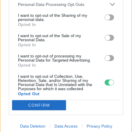
Personal Data Processing Opt Outs
Elképesztő felvétel mutatja meg,
mekkora a különbség az áradó és a
I want to opt-out of the Sharing of my
personal data.
kiszáradó Duna között
Opted In
I want to opt-out of the Sale of my
ÉLŐ BOLYGÓNK
Personal Data.
Opted In
I want to opt-out of processing my
Personal Data for Targeted Advertising.
Opted In
I want to opt-out of Collection, Use,
Retention, Sale, and/or Sharing of my
Personal Data that Is Unrelated with the
Purposes for which it was collected.
Opted Out
CONFIRM
Data Deletion
Data Access
Privacy Policy