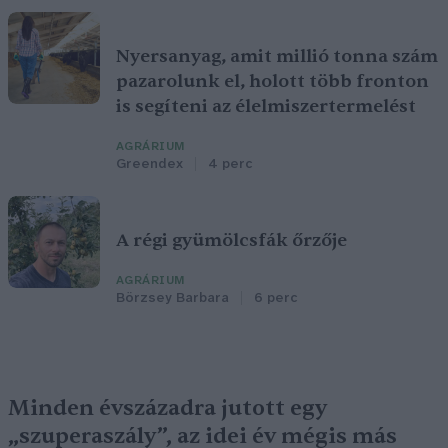
Nyersanyag, amit millió tonna szám
pazarolunk el, holott több fronton
is segíteni az élelmiszertermelést
AGRÁRIUM
Greendex
4 perc
A régi gyümölcsfák őrzője
AGRÁRIUM
Börzsey Barbara
6 perc
Minden évszázadra jutott egy
„szuperaszály”, az idei év mégis más