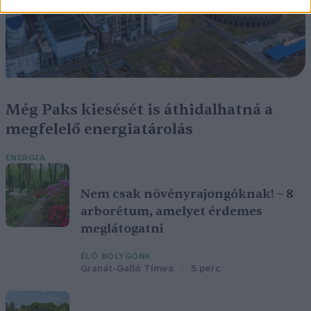
Még Paks kiesését is áthidalhatná a
megfelelő energiatárolás
ENERGIA
Nem csak növényrajongóknak! – 8
arborétum, amelyet érdemes
meglátogatni
ÉLŐ BOLYGÓNK
Granát-Galló Tímea
5 perc