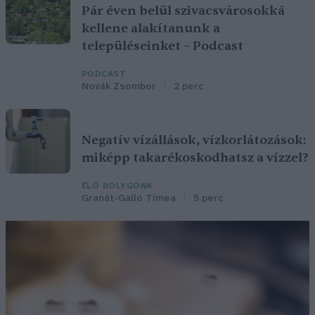
Pár éven belül szivacsvárosokká
kellene alakítanunk a
településeinket – Podcast
PODCAST
Novák Zsombor
2 perc
Negatív vízállások, vízkorlátozások:
miképp takarékoskodhatsz a vízzel?
ÉLŐ BOLYGÓNK
Granát-Galló Tímea
5 perc