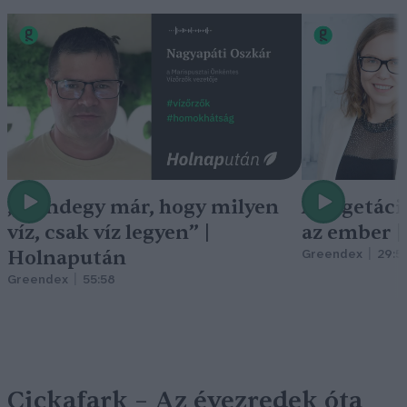
„Mindegy már, hogy milyen
A vegetáci
víz, csak víz legyen” |
az ember 
Holnapután
Greendex
29:5
Greendex
55:58
Cickafark – Az évezredek óta