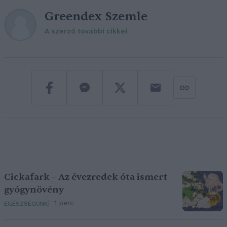
Greendex Szemle
A szerző további cikkei
Cickafark – Az évezredek óta ismert
gyógynövény
1 perc
EGÉSZSÉGÜNK