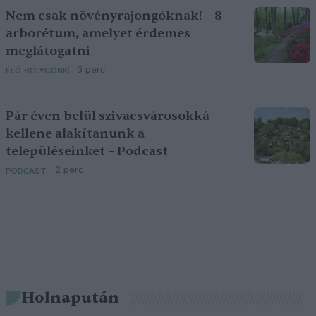
Nem csak növényrajongóknak! – 8
arborétum, amelyet érdemes
meglátogatni
5 perc
ÉLŐ BOLYGÓNK
Pár éven belül szivacsvárosokká
kellene alakítanunk a
településeinket – Podcast
2 perc
PODCAST
Holnapután