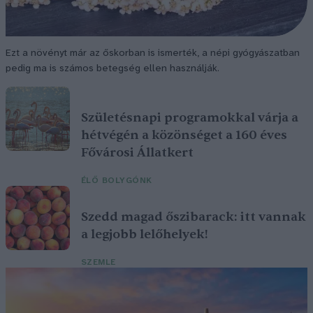
Ezt a növényt már az őskorban is ismerték, a népi gyógyászatban
pedig ma is számos betegség ellen használják.
Születésnapi programokkal várja a
hétvégén a közönséget a 160 éves
Fővárosi Állatkert
ÉLŐ BOLYGÓNK
Szedd magad őszibarack: itt vannak
a legjobb lelőhelyek!
SZEMLE