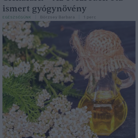
ismert gyógynövény
Börzsey Barbara
1 perc
EGÉSZSÉGÜNK