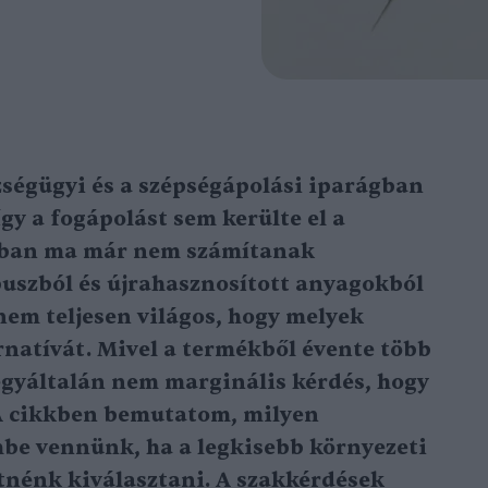
zségügyi és a szépségápolási iparágban
így a fogápolást sem kerülte el a
gában ma már nem számítanak
uszból és újrahasznosított anyagokból
em teljesen világos, hogy melyek
ernatívát. Mivel a termékből évente több
egyáltalán nem marginális kérdés, hogy
A cikkben bemutatom, milyen
mbe vennünk, ha a legkisebb környezeti
nénk kiválasztani. A szakkérdések