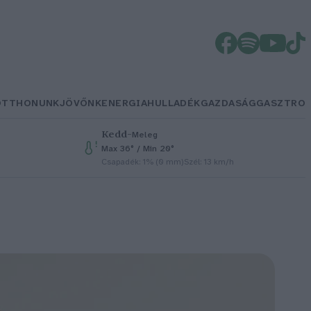
OTTHONUNK
JÖVŐNK
ENERGIA
HULLADÉK
GAZDASÁG
GASZTRO
Kedd
–
Meleg
Max 36° / Min 20°
Csapadék: 1% (0 mm)
Szél: 13 km/h