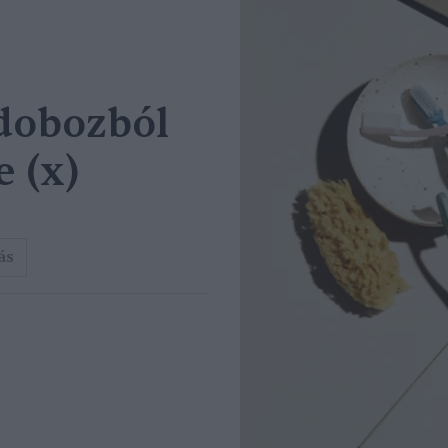
sdobozból
e (x)
ás