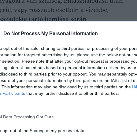
anyagokra van szükség. Elhasználódása után
rül, vagy rosszabb esetben a vizekbe,
századokig tartó bomlása során
rgezi az élőlényeket,
bekerülve a
 -
Do Not Process My Personal Information
 a gyártók zöme kompozit anyagokat
nyag keverékéből készül a termékük. Ez
to opt-out of the sale, sharing to third parties, or processing of your per
formation for targeted advertising by us, please use the below opt-out s
őbbi újrahasznosítást megnehezíti vagy
r selection. Please note that after your opt-out request is processed y
gyes becslések szerint a fogkefék
közel
eing interest-based ads based on personal information utilized by us or
ó.
disclosed to third parties prior to your opt-out. You may separately opt-
losure of your personal information by third parties on the IAB’s list of
. This information may also be disclosed by us to third parties on the
IA
Participants
that may further disclose it to other third parties.
l Data Processing Opt Outs
nntarthatóan: melyik fogkefét
o opt-out of the Sharing of my personal data.