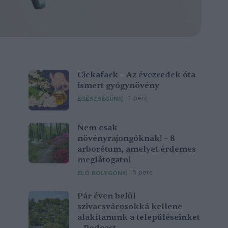
Cickafark – Az évezredek óta
ismert gyógynövény
1 perc
EGÉSZSÉGÜNK
Nem csak
növényrajongóknak! – 8
arborétum, amelyet érdemes
meglátogatni
5 perc
ÉLŐ BOLYGÓNK
Pár éven belül
szivacsvárosokká kellene
alakítanunk a településeinket