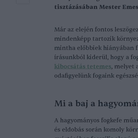
tisztázásában Mester Emes
Már az elején fontos leszögez
mindenképp tartozik környez
mintha előbbiek hiányában f
írásunkból kiderül, hogy a f
kibocsátás tetemes
, melyet
odafigyelünk fogaink egészsé
Mi a baj a hagyomá
A hagyományos fogkefe műany
és eldobás során komoly körn