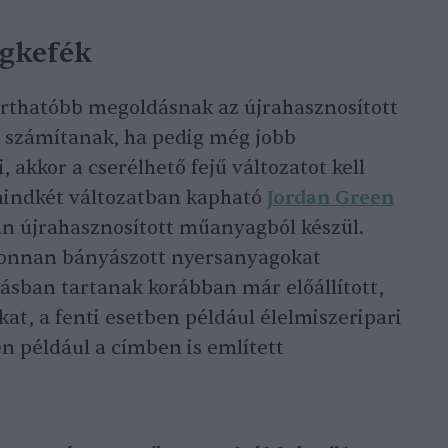
ogkefék
arthatóbb megoldásnak az újrahasznosított
 számítanak, ha pedig még jobb
akkor a cserélhető fejű változatot kell
 mindkét változatban kapható
Jordan Green
n újrahasznosított műanyagból készül.
jonnan bányászott nyersanyagokat
ásban tartanak korábban már előállított,
at, a fenti esetben például élelmiszeripari
n például a címben is említett