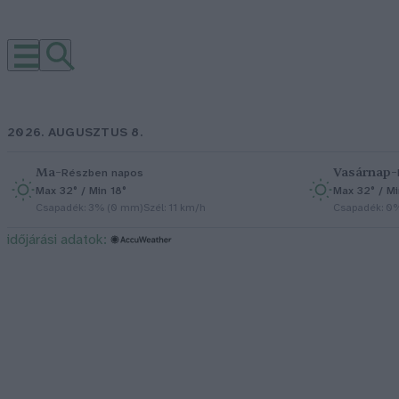
2026. AUGUSZTUS 8.
Ma
–
Vasárnap
–
Részben napos
Max 32° / Min 18°
Max 32° / Mi
Csapadék: 3% (0 mm)
Szél: 11 km/h
Csapadék: 0
időjárási adatok: