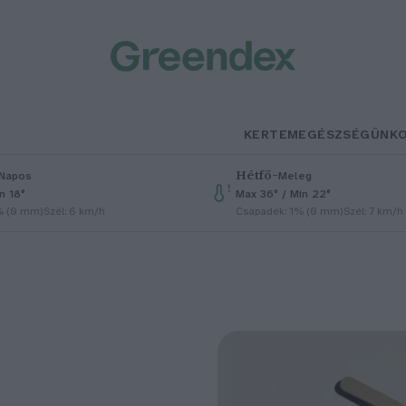
KERTEM
EGÉSZSÉGÜNK
Hétfő
–
Napos
Meleg
n 18°
Max 36° / Min 22°
% (0 mm)
Szél: 6 km/h
Csapadék: 1% (0 mm)
Szél: 7 km/h