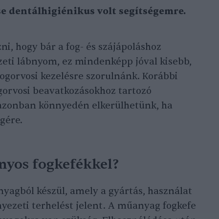
e dentálhigiénikus volt segítségemre.
ni, hogy bár a fog- és szájápoláshoz
eti lábnyom, ez mindenképp jóval kisebb,
ogorvosi kezelésre szorulnánk. Korábbi
ogorvosi beavatkozásokhoz tartozó
 azonban könnyedén elkerülhetünk, ha
gére.
nyos fogkefékkel?
agból készül, amely a gyártás, használat
yezeti terhelést jelent. A műanyag fogkefe