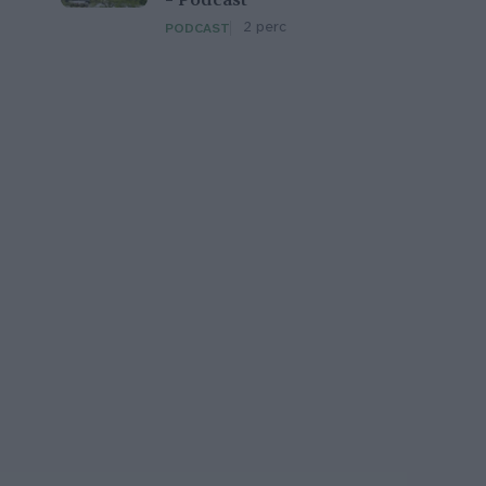
– Podcast
2 perc
PODCAST