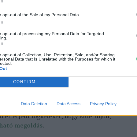
In
o opt-out of the Sale of my Personal Data.
In
to opt-out of processing my Personal Data for Targeted
gálni kell
ing.
In
iránt érdeklődők számára nem újdonság az
o opt-out of Collection, Use, Retention, Sale, and/or Sharing
ersonal Data that Is Unrelated with the Purposes for which it
le Assessment, LCA) fogalma. Ennek a
lected.
Out
termék lábnyomának megállapításakor
vesznek a nyersanyagok bányászatától,
CONFIRM
 gyártásán át a szállításig, illetve a
lladékhasznosításig. 2020-ban a Trinity
Data Deletion
Data Access
Privacy Policy
 Fogászati Intézet ilyen módszerrel
n elterjedt fogkeféket, hogy kiderüljön,
tható megoldás
.