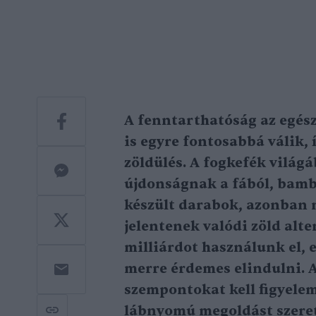
A fenntarthatóság az egés
is egyre fontosabbá válik, 
zöldülés. A fogkefék vilá
újdonságnak a fából, bamb
készült darabok, azonban n
jelentenek valódi zöld alt
milliárdot használunk el, 
merre érdemes elindulni. 
szempontokat kell figyele
lábnyomú megoldást szeret