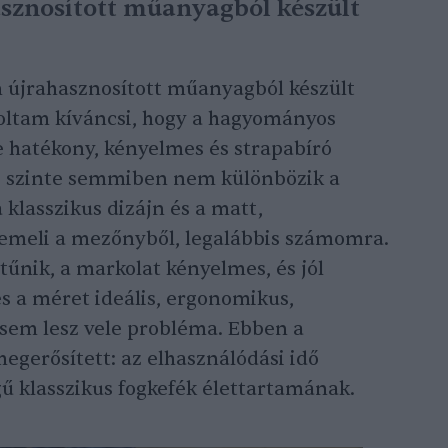
hasznosított műanyagból készült
n újrahasznosított műanyagból készült
voltam kíváncsi, hogy a hagyományos
 hatékony, kényelmes és strapabíró
fe szinte semmiben nem különbözik a
 klasszikus dizájn és a matt,
emeli a mezőnyből, legalábbis számomra.
 tűnik, a markolat kényelmes, és jól
és a méret ideális, ergonomikus,
 sem lesz vele probléma. Ebben a
gerősített: az elhasználódási idő
ű klasszikus fogkefék élettartamának.