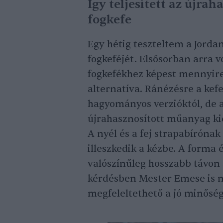
Így teljesített az újra
fogkefe
Egy hétig teszteltem a Jorda
fogkeféjét. Elsősorban arra 
fogkefékhez képest mennyire
alternatíva. Ránézésre a ke
hagyományos verzióktól, de a
újrahasznosított műanyag ki
A nyél és a fej strapabírónak
illeszkedik a kézbe. A forma 
valószínűleg hosszabb távon
kérdésben Mester Emese is me
megfeleltethető a jó minőség