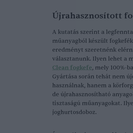
Újrahasznosított f
A kutatás szerint a legfennt
műanyagból készült fogkefék
eredményt szeretnénk elérni, 
választanunk. Ilyen lehet a
Clean fogkefe
, mely 100%-ba
Gyártása során tehát nem ú
használnak, hanem a körforg
de újrahasznosítható anyagok
tisztaságú műanyagokat. Ilye
joghurtosdoboz.