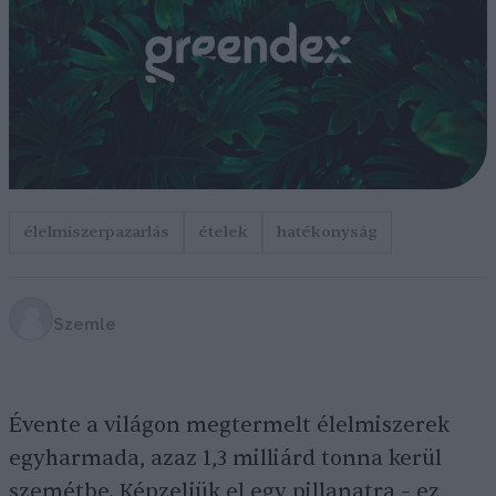
élelmiszerpazarlás
ételek
hatékonyság
Szemle
Évente a világon megtermelt élelmiszerek
egyharmada, azaz 1,3 milliárd tonna kerül
szemétbe. Képzeljük el egy pillanatra – ez