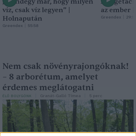
„Mindegy már, hogy milyen
A vegetáci
víz, csak víz legyen” |
az ember 
Holnapután
Greendex
29:5
Greendex
55:58
Nem csak növényrajongóknak!
– 8 arborétum, amelyet
érdemes meglátogatni
Granát-Galló Tímea
5 perc
ÉLŐ BOLYGÓNK