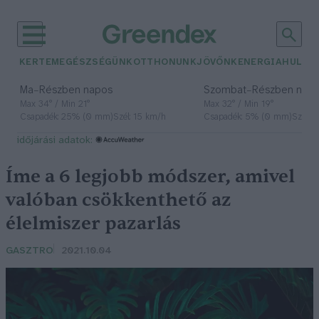
KERTEM
EGÉSZSÉGÜNK
OTTHONUNK
JÖVŐNK
ENERGIA
HULLA
–
–
Ma
Részben napos
Szombat
Részben nap
Max 34° / Min 21°
Max 32° / Min 19°
Csapadék: 25% (0 mm)
Szél: 15 km/h
Csapadék: 5% (0 mm)
Szél: 
időjárási adatok:
Íme a 6 legjobb módszer, amivel
valóban csökkenthető az
élelmiszer pazarlás
GASZTRO
2021.10.04