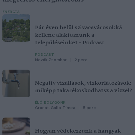
ENERGIA
Pár éven belül szivacsvárosokká
kellene alakítanunk a
településeinket – Podcast
PODCAST
Novák Zsombor
2 perc
Negatív vízállások, vízkorlátozások:
miképp takarékoskodhatsz a vízzel?
ÉLŐ BOLYGÓNK
Granát-Galló Tímea
5 perc
Hogyan védekezzünk a hangyák