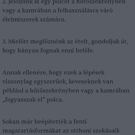
2. Jelöljünk ki egy polcot a hűtőszekrényben
vagy a kamrában a felhasználásra váró
élelmiszerek számára.
3. Mielőtt megfőznénk az ételt, gondoljuk át,
hogy hányan fognak enni belőle.
Annak ellenére, hogy ezek a lépések
viszonylag egyszerűek, keveseknek van
például a hűtőszekrényben vagy a kamrában
„fogyasszuk el” polca.
Sokan már beépítették a fenti
magatartásformákat az otthoni szokásaik