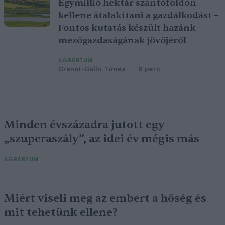
Egymillió hektár szántóföldön
kellene átalakítani a gazdálkodást –
Fontos kutatás készült hazánk
mezőgazdaságának jövőjéről
AGRÁRIUM
Granát-Galló Tímea
6 perc
Minden évszázadra jutott egy
„szuperaszály”, az idei év mégis más
AGRÁRIUM
Miért viseli meg az embert a hőség és
mit tehetünk ellene?