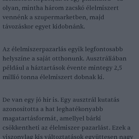
olyan, mintha három zacskó élelmiszert
vennénk a szupermarketben, majd
távozáskor egyet kidobnánk.
Az élelmiszerpazarlás egyik legfontosabb
helyszíne a saját otthonunk. Ausztráliában
például a háztartások évente mintegy 2,5
millió tonna élelmiszert dobnak ki.
De van egy jó hír is. Egy ausztrál kutatás
azonosította a hat leghatékonyabb
magatartásformát, amellyel bárki
csökkentheti az élelmiszer-pazarlást. Ezek a
viszonylag kis változtatások együttesen nagy