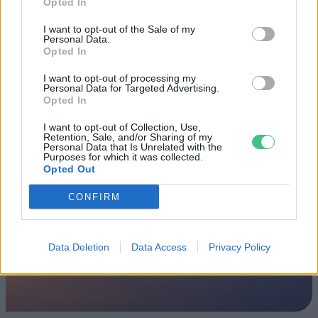
hétvégén a közönséget a 160 éves
Opted In
Fővárosi Állatkert
I want to opt-out of the Sale of my
Personal Data.
Opted In
ÉLŐ BOLYGÓNK
I want to opt-out of processing my
Szedd magad őszibarack: itt vannak
Personal Data for Targeted Advertising.
Opted In
a legjobb lelőhelyek!
I want to opt-out of Collection, Use,
SZEMLE
Retention, Sale, and/or Sharing of my
Personal Data that Is Unrelated with the
Purposes for which it was collected.
Opted Out
CONFIRM
Data Deletion
Data Access
Privacy Policy