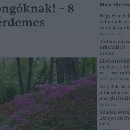
ngóknak! – 8
Négy éven bel
 érdemes
válhatnak az 
repülőjárato
KÖZLEKEDÉS
Történelmi asz
Britanniát is
SZEMLE
Elképesztő fel
mekkora a kü
és a kiszárad
ÉLŐ BOLYGÓNK
Még Paks kiesé
áthidalhatná 
energiatárolá
ENERGIA
Minden évszáz
„szuperaszály”
más