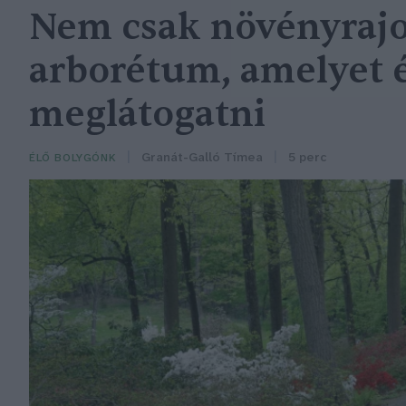
Nem csak növényrajo
arborétum, amelyet
meglátogatni
Granát-Galló Tímea
5 perc
ÉLŐ BOLYGÓNK