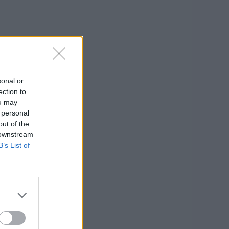
sonal or
ection to
ou may
 personal
out of the
 downstream
B’s List of