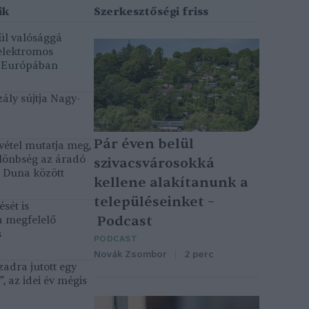
ül valósággá
elektromos
k Európában
ály sújtja Nagy-
Pár éven belül
vétel mutatja meg,
lönbség az áradó
szivacsvárosokká
ó Duna között
kellene alakítanunk a
településeinket –
sét is
Podcast
a megfelelő
s
PODCAST
Novák Zsombor
2 perc
adra jutott egy
, az idei év mégis