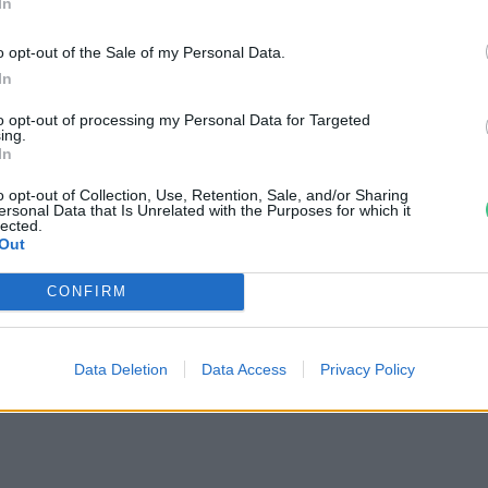
In
o opt-out of the Sale of my Personal Data.
In
to opt-out of processing my Personal Data for Targeted
ing.
In
o opt-out of Collection, Use, Retention, Sale, and/or Sharing
ersonal Data that Is Unrelated with the Purposes for which it
lected.
Out
tüzek legfőbb
Nincs élet víz nélkül? –
CONFIRM
r | Holnapután
Ljasuk Dimitry új filmjéről |
Holnapután
3
Data Deletion
Data Access
Privacy Policy
Greendex
1:04:15