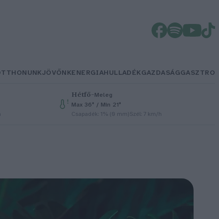
OTTHONUNK
JÖVŐNK
ENERGIA
HULLADÉK
GAZDASÁG
GASZTRO
Hétfő
–
Meleg
Max 36° / Min 21°
h
Csapadék: 1% (0 mm)
Szél: 7 km/h