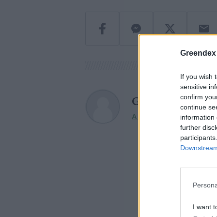
Greendex
If you wish 
sensitive in
confirm you
Greendex szem
continue se
A szerző további cikkei
information 
further disc
participants
Downstream 
Persona
I want t