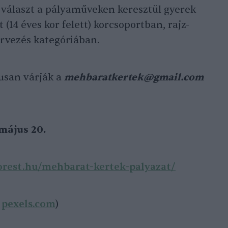
 választ a pályaműveken keresztül gyerek
tt (14 éves kor felett) korcsoportban, rajz-
tervezés kategóriában.
usan várják a
mehbaratkertek@gmail.com
május 20.
orest.hu/mehbarat-kertek-palyazat/
:
pexels.com
)