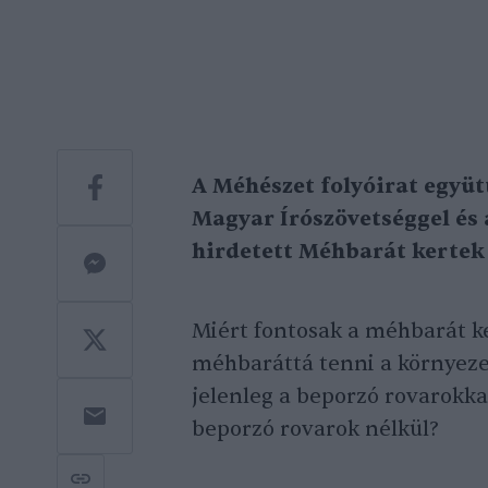
A Méhészet folyóirat együt
Magyar Írószövetséggel és 
hirdetett Méhbarát kertek
Miért fontosak a méhbarát k
méhbaráttá tenni a környeze
jelenleg a beporzó rovarokka
beporzó rovarok nélkül?