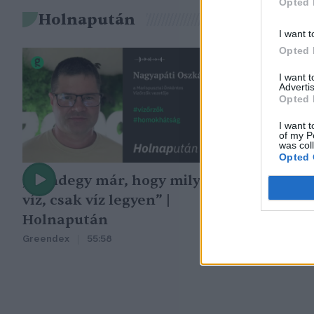
Opted 
Holnapután
I want t
Opted 
I want 
Advertis
Opted 
I want t
of my P
was col
Opted 
„Mindegy már, hogy milyen
A vegetáció
víz, csak víz legyen” |
oka az embe
Holnapután
Greendex
29:5
Greendex
55:58