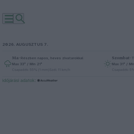
2026. AUGUSZTUS 7.
Ma
–
Szombat
–
Részben napos, heves zivatarokkal
T
Max 33° / Min 21°
Max 31° / Mi
Csapadék: 55% (1 mm)
Szél: 11 km/h
Csapadék: 5
időjárási adatok: