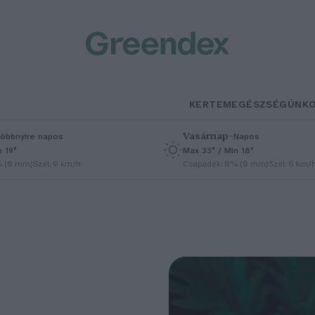
KERTEM
EGÉSZSÉGÜNK
Vasárnap
–
öbbnyire napos
Napos
n 19°
Max 33° / Min 18°
% (0 mm)
Szél: 9 km/h
Csapadék: 0% (0 mm)
Szél: 6 km/