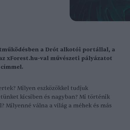
tműködésben a Drót alkotói portállal, a
az xForest.hu-val művészeti pályázatot
 címmel.
ertek? Milyen eszközökkel tudjuk
tünket kicsiben és nagyban? Mi történik
l? Milyenné válna a világ a méhek és más