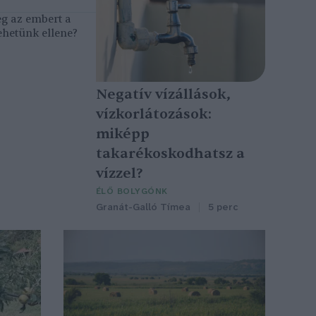
eg az embert a
ehetünk ellene?
Negatív vízállások,
vízkorlátozások:
miképp
takarékoskodhatsz a
vízzel?
ÉLŐ BOLYGÓNK
Granát-Galló Tímea
5 perc