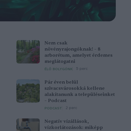
Nem csak
növényrajongóknak! – 8
arborétum, amelyet érdemes
meglátogatni
5 perc
ÉLŐ BOLYGÓNK
Pár éven belül
szivacsvárosokká kellene
alakítanunk a településeinket
– Podcast
2 perc
PODCAST
Negatív vízállások,
vízkorlátozások: miképp