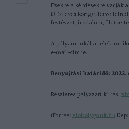
Ezekre a kérdésekre várják a
(3–14 éves korig) illetve felnő
festészet, irodalom, illetve 
A pályamunkákat elektronik
e-mail-címre.
Benyújtási határidő: 2022. 
Részletes pályázati kiírás:
xf
(Forrás:
elobolygonk.hu
Kép