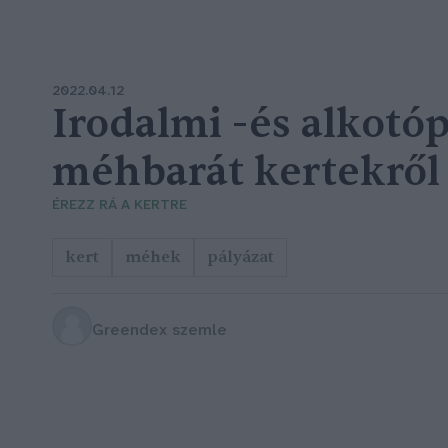
2022.04.12
Irodalmi -és alkotóp
méhbarát kertekről
ÉREZZ RÁ A KERTRE
kert
méhek
pályázat
Greendex szemle