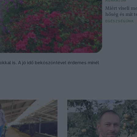
AGRÁRIUM
Miért viseli m
hőség és mit t
EGÉSZSÉGÜNK
okkal is. A jó idő beköszöntével érdemes minél