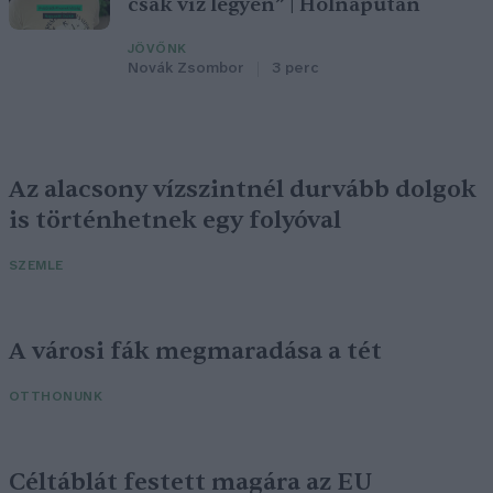
csak víz legyen” | Holnapután
JÖVŐNK
Novák Zsombor
3 perc
Az alacsony vízszintnél durvább dolgok
is történhetnek egy folyóval
SZEMLE
A városi fák megmaradása a tét
OTTHONUNK
Céltáblát festett magára az EU