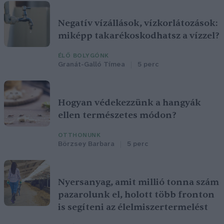
Negatív vízállások, vízkorlátozások:
miképp takarékoskodhatsz a vízzel?
ÉLŐ BOLYGÓNK
Granát-Galló Tímea
5 perc
Hogyan védekezzünk a hangyák
ellen természetes módon?
OTTHONUNK
Börzsey Barbara
5 perc
Nyersanyag, amit millió tonna szám
pazarolunk el, holott több fronton
is segíteni az élelmiszertermelést