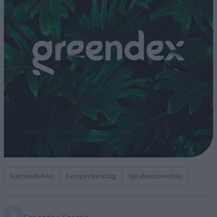
kartondoboz
Lengyelország
újrahasznosítás