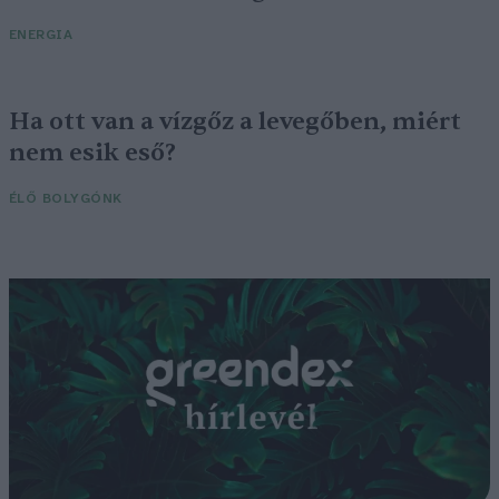
ENERGIA
Ha ott van a vízgőz a levegőben, miért
nem esik eső?
ÉLŐ BOLYGÓNK