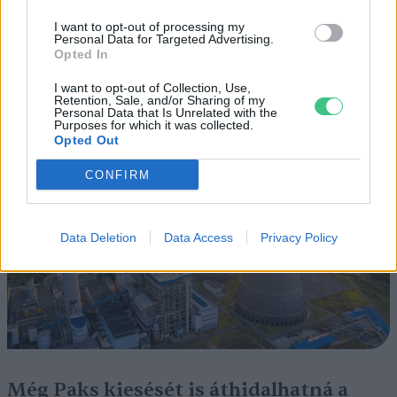
SZEMLE
I want to opt-out of processing my
Personal Data for Targeted Advertising.
Elképesztő felvétel mutatja meg,
Opted In
mekkora a különbség az áradó és a
I want to opt-out of Collection, Use,
kiszáradó Duna között
Retention, Sale, and/or Sharing of my
Personal Data that Is Unrelated with the
Purposes for which it was collected.
ÉLŐ BOLYGÓNK
Opted Out
CONFIRM
Data Deletion
Data Access
Privacy Policy
Még Paks kiesését is áthidalhatná a