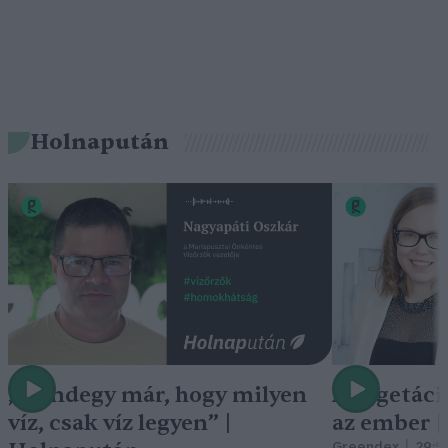
Holnapután
„Mindegy már, hogy milyen
A vegetáci
víz, csak víz legyen” |
az ember 
Greendex
29:5