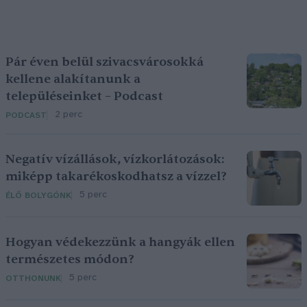
Pár éven belül szivacsvárosokká
kellene alakítanunk a
településeinket – Podcast
2 perc
PODCAST
Negatív vízállások, vízkorlátozások:
miképp takarékoskodhatsz a vízzel?
5 perc
ÉLŐ BOLYGÓNK
Hogyan védekezzünk a hangyák ellen
természetes módon?
5 perc
OTTHONUNK