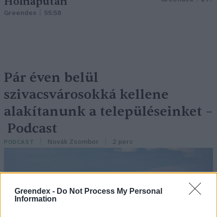
Holnapután
Greendex
55:58
Pár éven belül
szivacsvárosokká kellene
alakítanunk a településeinket –
Podcast
Novák Zsombor
2 perc
PODCAST
Greendex -
Do Not Process My Personal
Information