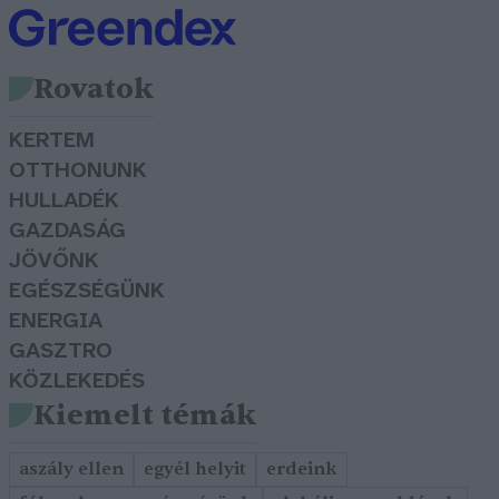
Rovatok
KERTEM
OTTHONUNK
HULLADÉK
GAZDASÁG
JÖVŐNK
EGÉSZSÉGÜNK
ENERGIA
GASZTRO
KÖZLEKEDÉS
Kiemelt témák
aszály ellen
egyél helyit
erdeink