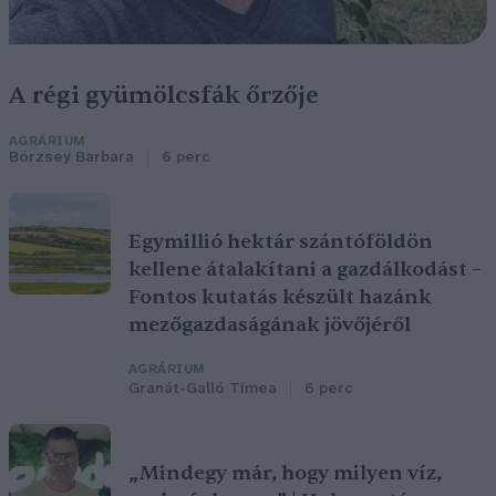
A régi gyümölcsfák őrzője
AGRÁRIUM
Börzsey Barbara
6 perc
Egymillió hektár szántóföldön
kellene átalakítani a gazdálkodást –
Fontos kutatás készült hazánk
mezőgazdaságának jövőjéről
AGRÁRIUM
Granát-Galló Tímea
6 perc
„Mindegy már, hogy milyen víz,