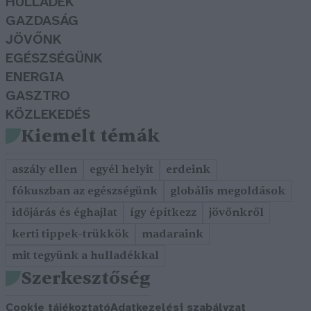
HULLADÉK
GAZDASÁG
JÖVŐNK
EGÉSZSÉGÜNK
ENERGIA
GASZTRO
KÖZLEKEDÉS
Kiemelt témák
aszály ellen
egyél helyit
erdeink
fókuszban az egészségünk
globális megoldások
időjárás és éghajlat
így építkezz
jövőnkről
kerti tippek-trükkök
madaraink
mit tegyünk a hulladékkal
Szerkesztőség
Cookie tájékoztató
Adatkezelési szabályzat