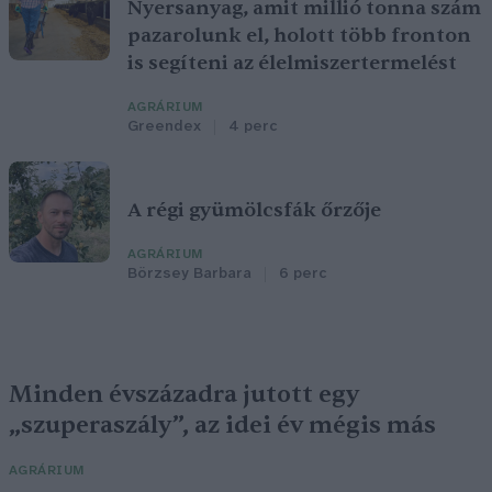
Nyersanyag, amit millió tonna szám
pazarolunk el, holott több fronton
is segíteni az élelmiszertermelést
AGRÁRIUM
Greendex
4 perc
A régi gyümölcsfák őrzője
AGRÁRIUM
Börzsey Barbara
6 perc
Minden évszázadra jutott egy
„szuperaszály”, az idei év mégis más
AGRÁRIUM