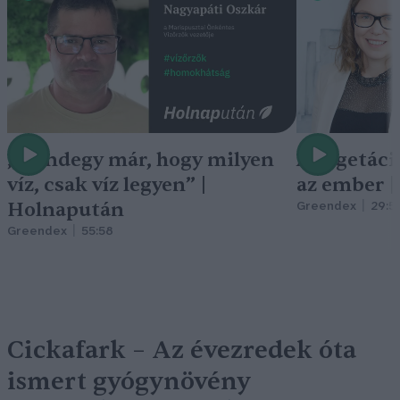
„Mindegy már, hogy milyen
A vegetáci
víz, csak víz legyen” |
az ember 
Holnapután
Greendex
29:5
Greendex
55:58
Cickafark – Az évezredek óta
ismert gyógynövény