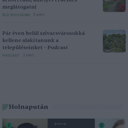
meglátogatni
5 perc
ÉLŐ BOLYGÓNK
Pár éven belül szivacsvárosokká
kellene alakítanunk a
településeinket – Podcast
2 perc
PODCAST
Holnapután