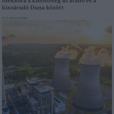
mekkora a különbség az áradó és a
kiszáradó Duna között
ÉLŐ BOLYGÓNK