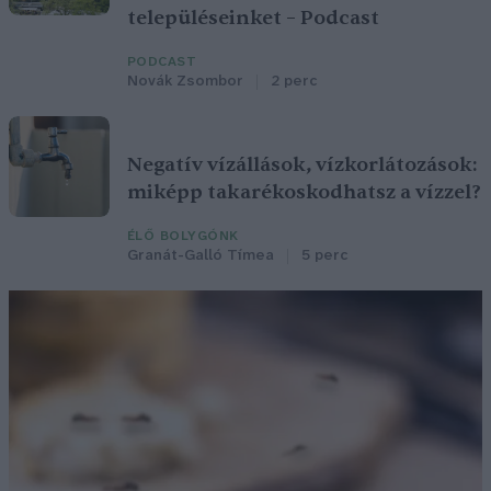
településeinket – Podcast
PODCAST
Novák Zsombor
2 perc
Negatív vízállások, vízkorlátozások:
miképp takarékoskodhatsz a vízzel?
ÉLŐ BOLYGÓNK
Granát-Galló Tímea
5 perc