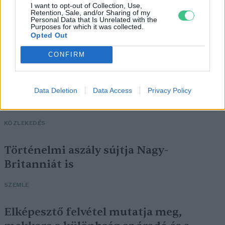
I want to opt-out of Collection, Use,
Retention, Sale, and/or Sharing of my
Personal Data that Is Unrelated with the
Purposes for which it was collected.
Opted Out
CONFIRM
Négy éven belül valósággá válhatnak az
Data Deletion
Data Access
Privacy Policy
elektromos repülőjáratok Európában
KÖZLEKEDÉS
Történelmi aszály sújtja Nagy-
Britanniát is
SZEMLE
Elképesztő felvétel mutatja meg,