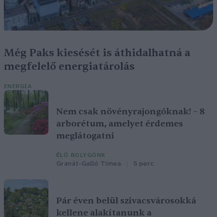
Még Paks kiesését is áthidalhatná a
megfelelő energiatárolás
ENERGIA
Nem csak növényrajongóknak! – 8
arborétum, amelyet érdemes
meglátogatni
ÉLŐ BOLYGÓNK
Granát-Galló Tímea
5 perc
Pár éven belül szivacsvárosokká
kellene alakítanunk a