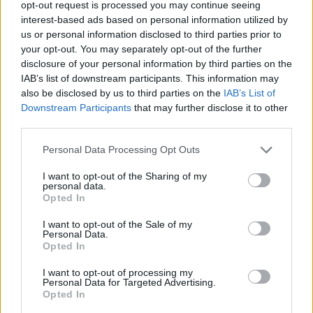
opt-out request is processed you may continue seeing
interest-based ads based on personal information utilized by
Ezt a növényt már az őskorban is ismerték, a népi gyógyászatban
us or personal information disclosed to third parties prior to
pedig ma is számos betegség ellen használják.
your opt-out. You may separately opt-out of the further
disclosure of your personal information by third parties on the
IAB’s list of downstream participants. This information may
Születésnapi programokkal várja a
also be disclosed by us to third parties on the
IAB’s List of
hétvégén a közönséget a 160 éves
Downstream Participants
that may further disclose it to other
Fővárosi Állatkert
third parties.
ÉLŐ BOLYGÓNK
Personal Data Processing Opt Outs
I want to opt-out of the Sharing of my
Szedd magad őszibarack: itt vannak
personal data.
Opted In
a legjobb lelőhelyek!
I want to opt-out of the Sale of my
SZEMLE
Personal Data.
Opted In
I want to opt-out of processing my
Personal Data for Targeted Advertising.
Opted In