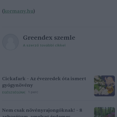
(
kormany.hu
)
Greendex szemle
A szerző további cikkei
Cickafark – Az évezredek óta ismert
gyógynövény
1 perc
EGÉSZSÉGÜNK
Nem csak növényrajongóknak! – 8
arborétum, amelyet érdemes