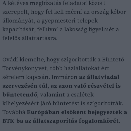
A kétéves megbízatás feladatai között
szerepelt, hogy fel kell mérni az ország kóbor
állományát, a gyepmesteri telepek
kapacitását, felhívni a lakosság figyelmét a
felelős állattartásra.
Ovádi kiemelte, hogy szigorították a Büntető
Törvénykönyvet, több háziállatokat ért
sérelem kapcsán. Immáron
az állatviadal
szervezésén túl, az azon való részvétel is
bűntetendő
, valamint a csalétek
kihelyezésért járó büntetést is szigorították.
Továbbá
Európában elsőként bejegyezték a
BTK-ba az állatszaporítás fogalomkörét
.