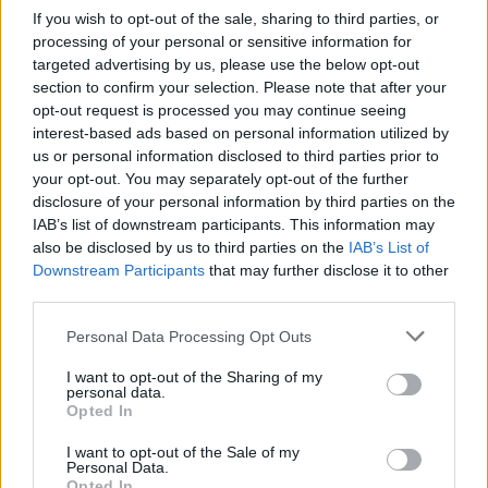
If you wish to opt-out of the sale, sharing to third parties, or
processing of your personal or sensitive information for
targeted advertising by us, please use the below opt-out
section to confirm your selection. Please note that after your
opt-out request is processed you may continue seeing
interest-based ads based on personal information utilized by
us or personal information disclosed to third parties prior to
your opt-out. You may separately opt-out of the further
disclosure of your personal information by third parties on the
IAB’s list of downstream participants. This information may
Ezt a növényt már az őskorban is ismerték, a népi gyógyászatban
also be disclosed by us to third parties on the
IAB’s List of
pedig ma is számos betegség ellen használják.
Downstream Participants
that may further disclose it to other
third parties.
Születésnapi programokkal várja a
Personal Data Processing Opt Outs
hétvégén a közönséget a 160 éves
I want to opt-out of the Sharing of my
Fővárosi Állatkert
personal data.
Opted In
ÉLŐ BOLYGÓNK
I want to opt-out of the Sale of my
Personal Data.
Opted In