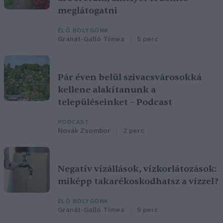
meglátogatni
ÉLŐ BOLYGÓNK
Granát-Galló Tímea
5 perc
Pár éven belül szivacsvárosokká
kellene alakítanunk a
településeinket – Podcast
PODCAST
Novák Zsombor
2 perc
Negatív vízállások, vízkorlátozások:
miképp takarékoskodhatsz a vízzel?
ÉLŐ BOLYGÓNK
Granát-Galló Tímea
5 perc