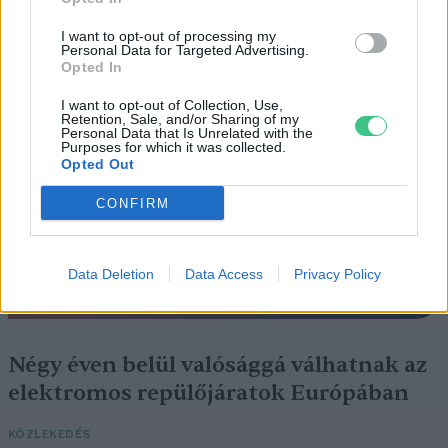
Szedd magad őszibarack: itt vannak
a legjobb lelőhelyek!
I want to opt-out of processing my
Personal Data for Targeted Advertising.
Opted In
SZEMLE
I want to opt-out of Collection, Use,
Retention, Sale, and/or Sharing of my
Personal Data that Is Unrelated with the
Purposes for which it was collected.
Opted Out
CONFIRM
Data Deletion
Data Access
Privacy Policy
Négy éven belül valósággá válhatnak az
elektromos repülőjáratok Európában
KÖZLEKEDÉS