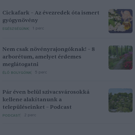
Cickafark – Az évezredek óta ismert
gyógynövény
1 perc
EGÉSZSÉGÜNK
Nem csak növényrajongóknak! – 8
arborétum, amelyet érdemes
meglátogatni
5 perc
ÉLŐ BOLYGÓNK
Pár éven belül szivacsvárosokká
kellene alakítanunk a
településeinket – Podcast
2 perc
PODCAST