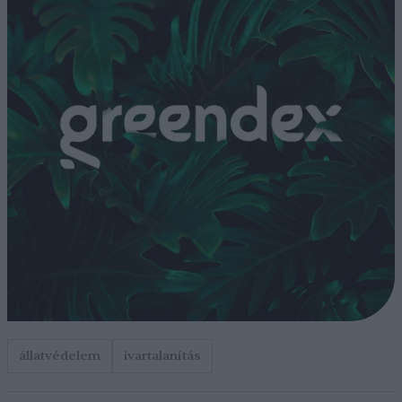
állatvédelem
ivartalanítás