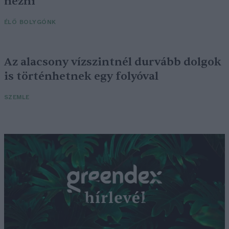
nézni
ÉLŐ BOLYGÓNK
Az alacsony vízszintnél durvább dolgok
is történhetnek egy folyóval
SZEMLE