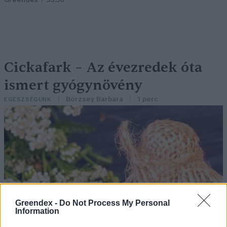
Greendex
55:58
Cickafark – Az évezredek óta
ismert gyógynövény
Börzsey Barbara
1 perc
EGÉSZSÉGÜNK
Greendex -
Do Not Process My Personal
Information