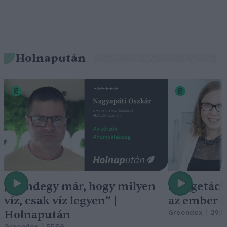
Holnapután
„Mindegy már, hogy milyen
A vegetáci
víz, csak víz legyen” |
az ember 
Holnapután
Greendex
29:5