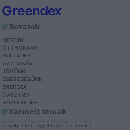
Rovatok
KERTEM
OTTHONUNK
HULLADÉK
GAZDASÁG
JÖVŐNK
EGÉSZSÉGÜNK
ENERGIA
GASZTRO
KÖZLEKEDÉS
Kiemelt témák
aszály ellen
egyél helyit
erdeink