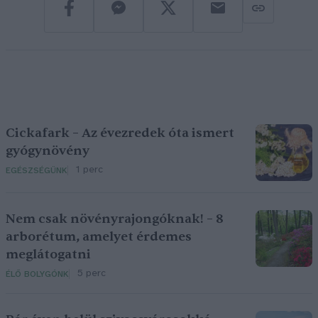
Cickafark – Az évezredek óta ismert
gyógynövény
1 perc
EGÉSZSÉGÜNK
Nem csak növényrajongóknak! – 8
arborétum, amelyet érdemes
meglátogatni
5 perc
ÉLŐ BOLYGÓNK