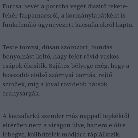
Furcsa nevét a potroha végét díszítő fekete-
fehér farpamacsról, a kormánylapátként is
funkcionáló úgynevezett kacsafarokról kapta.
Teste tömzsi, dúsan szőrözött, bundás
benyomást keltő, nagy fejét rövid vaskos
csápok ékesítik. Sajátos bélyege még, hogy a
hosszabb elülső szárnyai barnás, rejtő
színűek, míg a jóval rövidebb hátsók
aranysárgák.
A kacsafarkú szender más nappali lepkéktől
eltérően nem a virágon ülve, hanem előtte
lebegve, kolibrifélék módjára táplálkozik.