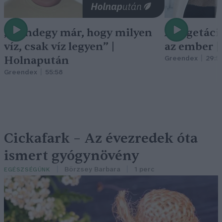
„Mindegy már, hogy milyen
A vegetáci
víz, csak víz legyen” |
az ember 
Holnapután
Greendex
29:5
Greendex
55:58
Cickafark – Az évezredek óta
ismert gyógynövény
Börzsey Barbara
1 perc
EGÉSZSÉGÜNK