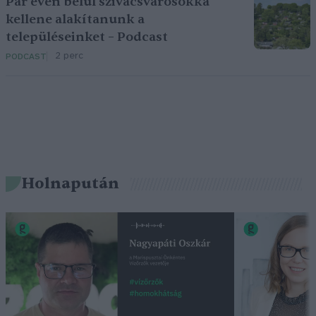
Pár éven belül szivacsvárosokká
kellene alakítanunk a
településeinket – Podcast
2 perc
PODCAST
Holnapután