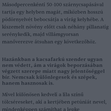
Másodpercenkénti 50-100 szárnycsapásával
tartja egy helyben magát, miközben hosszú
pödörnyelvét bebocsátja a virág kelyhébe. A
kiszemelt növény előtt csak néhány pillanatig
serénykedik, majd villámgyorsan
manőverezve átsuhan egy következőhöz.
Hazánkban a kacsafarkú szender ugyan
nem védett, ám a virágok beporzásában
végzett szerepe miatt nagy jelentőséggel
bír. Nemcsak különlegesek és szépek,
hanem hasznosak is.
Mivel különösen kedveli a lila színű
tölcséreseket, aki a kertjében petúniát nevel,
mindenképpen számíthat a lepke