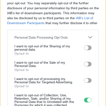
Születésnapi programokkal várja a
your opt-out. You may separately opt-out of the further
hétvégén a közönséget a 160 éves
disclosure of your personal information by third parties on the
Fővárosi Állatkert
IAB’s list of downstream participants. This information may
also be disclosed by us to third parties on the
IAB’s List of
Downstream Participants
that may further disclose it to other
ÉLŐ BOLYGÓNK
third parties.
Szedd magad őszibarack: itt vannak
Personal Data Processing Opt Outs
a legjobb lelőhelyek!
I want to opt-out of the Sharing of my
personal data.
SZEMLE
Opted In
I want to opt-out of the Sale of my
Personal Data.
Opted In
I want to opt-out of processing my
Personal Data for Targeted Advertising.
Opted In
I want to opt-out of Collection, Use,
Retention, Sale, and/or Sharing of my
Personal Data that Is Unrelated with the
Purposes for which it was collected.