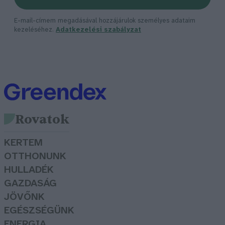
E-mail-címem megadásával hozzájárulok személyes adataim
kezeléséhez.
Adatkezelési szabályzat
Rovatok
KERTEM
OTTHONUNK
HULLADÉK
GAZDASÁG
JÖVŐNK
EGÉSZSÉGÜNK
ENERGIA