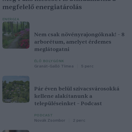
megfelelő energiatárolás
ENERGIA
Nem csak növényrajongóknak! – 8
arborétum, amelyet érdemes
meglátogatni
ÉLŐ BOLYGÓNK
Granát-Galló Tímea
5 perc
Pár éven belül szivacsvárosokká
kellene alakítanunk a
településeinket – Podcast
PODCAST
Novák Zsombor
2 perc