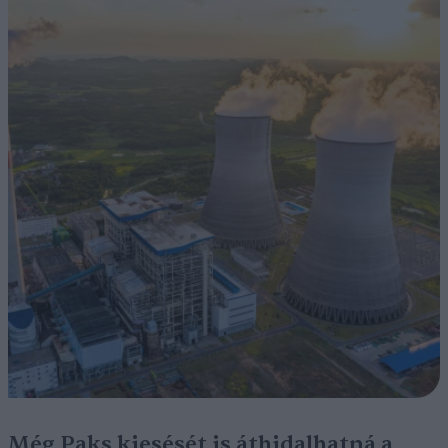
Még Paks kiesését is áthidalhatná a