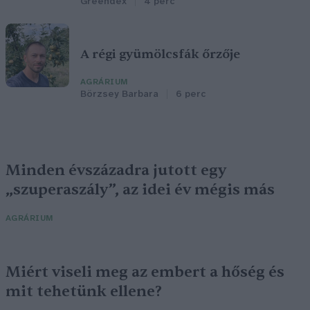
Greendex
4 perc
A régi gyümölcsfák őrzője
AGRÁRIUM
Börzsey Barbara
6 perc
Minden évszázadra jutott egy
„szuperaszály”, az idei év mégis más
AGRÁRIUM
Miért viseli meg az embert a hőség és
mit tehetünk ellene?