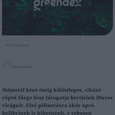
Élő Bolygónk
Greendex
Májustól késő őszig különleges, cikázó
röptű fürge lény látogatja kertjeink illatos
virágait. Első pillantásra akár apró
kolibrinek is hihetnénk, e sebesen