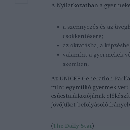
A Nyilatkozatban a gyermekek
a szennyezés és az üveg
csökkentésére;
az oktatásba, a képzésbe
valamint a gyermekek vé
szemben.
Az UNICEF Generation Parlia
mint egymillió gyermek vett
csúcstalálkozójának előkészí
jövőjüket befolyásoló irányel
(
The Daily Star
)