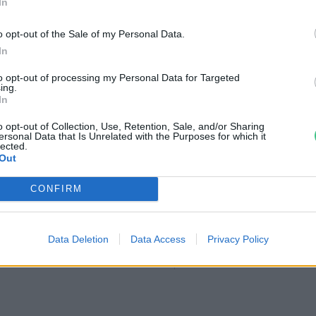
In
o opt-out of the Sale of my Personal Data.
In
to opt-out of processing my Personal Data for Targeted
ing.
In
o opt-out of Collection, Use, Retention, Sale, and/or Sharing
ersonal Data that Is Unrelated with the Purposes for which it
lected.
Out
CONFIRM
tüzek legfőbb
Nincs élet víz nélkül? –
r | Holnapután
Ljasuk Dimitry új filmjéről |
Data Deletion
Data Access
Privacy Policy
Holnapután
3
Greendex
1:04:15