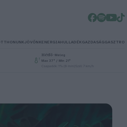
OTTHONUNK
JÖVŐNK
ENERGIA
HULLADÉK
GAZDASÁG
GASZTRO
Hétfő
–
Meleg
Max 37° / Min 21°
Csapadék: 1% (0 mm)
Szél: 7 km/h