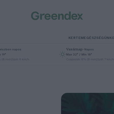
KERTEM
EGÉSZSÉGÜNK
Vasárnap
–
észben napos
Napos
n 19°
Max 32° / Min 18°
% (0 mm)
Szél: 9 km/h
Csapadék: 0% (0 mm)
Szél: 7 km/h