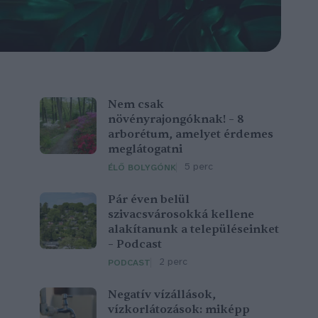
Nem csak
növényrajongóknak! – 8
arborétum, amelyet érdemes
meglátogatni
5 perc
ÉLŐ BOLYGÓNK
Pár éven belül
szivacsvárosokká kellene
alakítanunk a településeinket
– Podcast
2 perc
PODCAST
Negatív vízállások,
vízkorlátozások: miképp