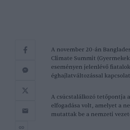
A november 20-án Banglade
Climate Summit (Gyermekek K
eseményen jelenlévő fiatalok 
éghajlatváltozással kapcsola
A csúcstalálkozó tetőpontja 
elfogadása volt, amelyet a n
mutattak be a nemzeti vezet