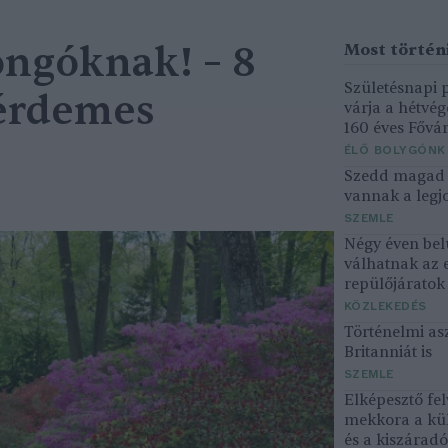
ngóknak! – 8
Születésnapi
 érdemes
várja a hétvé
160 éves Fővár
ÉLŐ BOLYGÓNK
Szedd magad ő
vannak a legjo
SZEMLE
Négy éven bel
válhatnak az 
repülőjárato
KÖZLEKEDÉS
Történelmi asz
Britanniát is
SZEMLE
Elképesztő fel
mekkora a kü
és a kiszárad