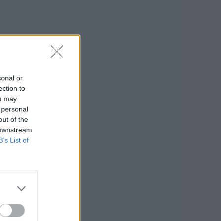
sonal or
ection to
ou may
 personal
out of the
 downstream
B’s List of