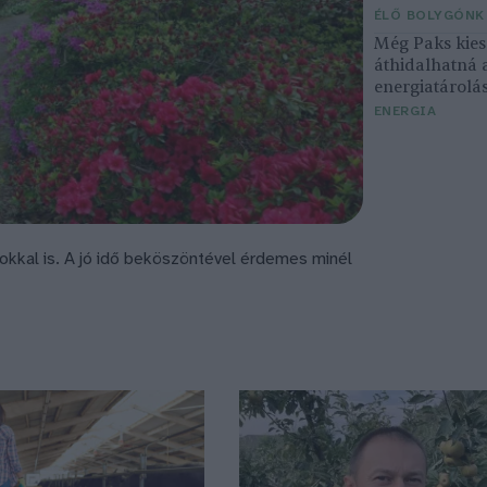
ÉLŐ BOLYGÓNK
Még Paks kiesé
áthidalhatná 
energiatárolá
ENERGIA
okkal is. A jó idő beköszöntével érdemes minél