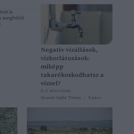
sét is
a megfelelő
s
Negatív vízállások,
vízkorlátozások:
miképp
takarékoskodhatsz a
vízzel?
ÉLŐ BOLYGÓNK
Granát-Galló Tímea
5 perc