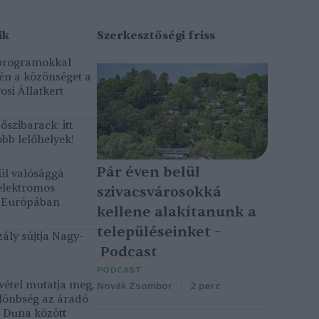
 programokkal
gén a közönséget a
osi Állatkert
szibarack: itt
bb lelőhelyek!
Pár éven belül
ül valósággá
elektromos
szivacsvárosokká
k Európában
kellene alakítanunk a
településeinket –
ály sújtja Nagy-
Podcast
PODCAST
vétel mutatja meg,
Novák Zsombor
2 perc
lönbség az áradó
ó Duna között