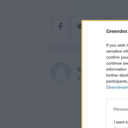
Greendex
If you wish 
sensitive in
confirm you
continue se
Greendex szem
information 
further disc
A szerző további cikkei
participants
Downstream 
Persona
I want t