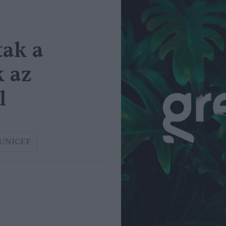
tak a
k az
l
UNICEF