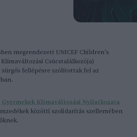
sben megrendezett UNICEF Children’s
límaváltozási Csúcstalálkozója)
sürgős fellépésre szólítottak fel az
tban.
a
Gyermekek Klímaváltozási Nyilatkozata
emzedékek közötti szolidaritás szellemében
őknek.