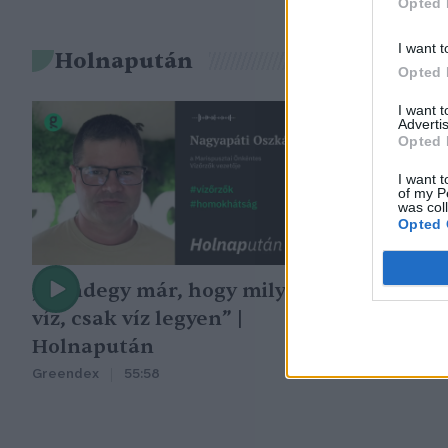
Opted 
I want t
Holnapután
Opted 
I want 
Advertis
Opted 
I want t
of my P
was col
Opted 
„Mindegy már, hogy milyen
A vegetáció
víz, csak víz legyen” |
oka az embe
Holnapután
Greendex
29:5
Greendex
55:58