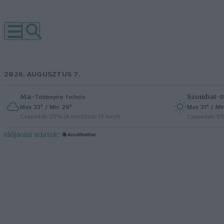
2026. AUGUSZTUS 7.
Ma
–
Szombat
–
Többnyire felhős
R
Max 33° / Min 20°
Max 31° / Mi
Csapadék: 25% (0 mm)
Szél: 19 km/h
Csapadék: 5
időjárási adatok: