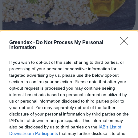
Greendex -
Do Not Process My Personal
Ezt a növényt már az őskorban is ismerték, a népi gyógyászatban
Information
pedig ma is számos betegség ellen használják.
If you wish to opt-out of the sale, sharing to third parties, or
processing of your personal or sensitive information for
Születésnapi programokkal várja a
targeted advertising by us, please use the below opt-out
hétvégén a közönséget a 160 éves
section to confirm your selection. Please note that after your
Fővárosi Állatkert
opt-out request is processed you may continue seeing
interest-based ads based on personal information utilized by
ÉLŐ BOLYGÓNK
us or personal information disclosed to third parties prior to
your opt-out. You may separately opt-out of the further
Szedd magad őszibarack: itt vannak
disclosure of your personal information by third parties on the
IAB’s list of downstream participants. This information may
a legjobb lelőhelyek!
also be disclosed by us to third parties on the
IAB’s List of
Downstream Participants
that may further disclose it to other
SZEMLE