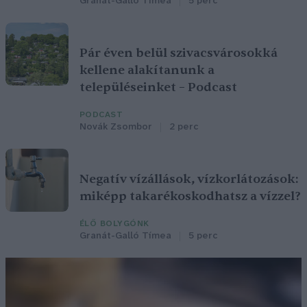
Granát-Galló Tímea
5 perc
Pár éven belül szivacsvárosokká
kellene alakítanunk a
településeinket – Podcast
PODCAST
Novák Zsombor
2 perc
Negatív vízállások, vízkorlátozások:
miképp takarékoskodhatsz a vízzel?
ÉLŐ BOLYGÓNK
Granát-Galló Tímea
5 perc