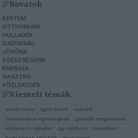
Rovatok
KERTEM
OTTHONUNK
HULLADÉK
GAZDASÁG
JÖVŐNK
EGÉSZSÉGÜNK
ENERGIA
GASZTRO
KÖZLEKEDÉS
Kiemelt témák
aszály ellen
egyél helyit
erdeink
fókuszban az egészségünk
globális megoldások
időjárás és éghajlat
így építkezz
jövőnkről