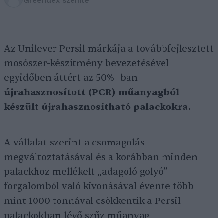
Greendex szemle
Az Unilever Persil márkája a továbbfejlesztett
mosószer-készítmény bevezetésével
egyidőben áttért az 50%- ban
újrahasznosított (PCR) műanyagból
készült újrahasznosítható palackokra.
A vállalat szerint a csomagolás
megváltoztatásával és a korábban minden
palackhoz mellékelt „adagoló golyó”
forgalomból való kivonásával évente több
mint 1000 tonnával csökkentik a Persil
palackokban lévő szűz műanyag