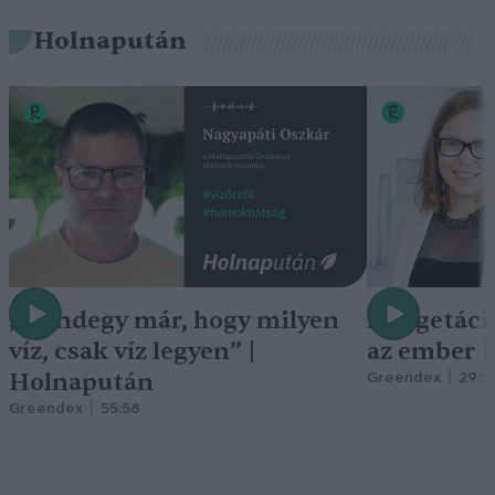
Holnapután
„Mindegy már, hogy milyen
A vegetáci
víz, csak víz legyen” |
az ember 
Holnapután
Greendex
29:5
Greendex
55:58