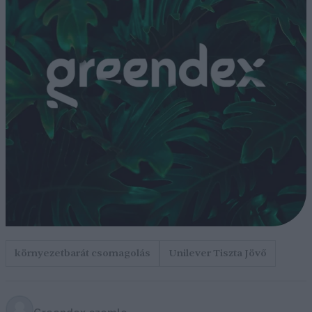
környezetbarát csomagolás
Unilever Tiszta Jövő