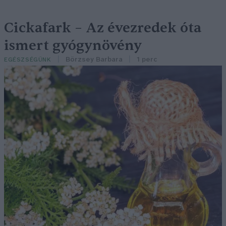
Cickafark – Az évezredek óta
ismert gyógynövény
Börzsey Barbara
1 perc
EGÉSZSÉGÜNK