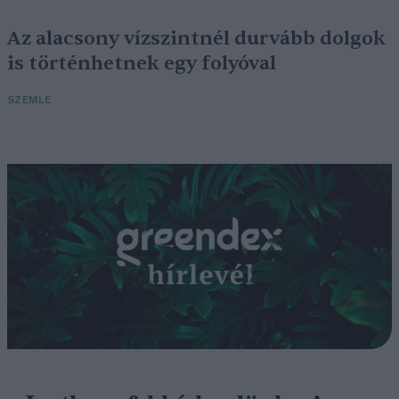
Az alacsony vízszintnél durvább dolgok
is történhetnek egy folyóval
SZEMLE