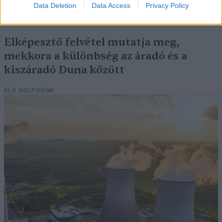
Data Deletion
Data Access
Privacy Policy
SZEMLE
Elképesztő felvétel mutatja meg,
mekkora a különbség az áradó és a
kiszáradó Duna között
ÉLŐ BOLYGÓNK