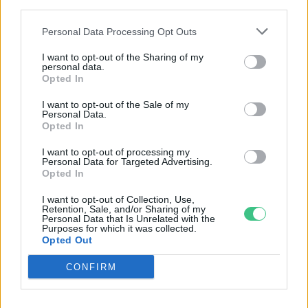
third parties.
Personal Data Processing Opt Outs
I want to opt-out of the Sharing of my
personal data.
Opted In
I want to opt-out of the Sale of my
Personal Data.
Opted In
I want to opt-out of processing my
Personal Data for Targeted Advertising.
Opted In
Négy éven belül valósággá válhatnak az
I want to opt-out of Collection, Use,
Retention, Sale, and/or Sharing of my
elektromos repülőjáratok Európában
Personal Data that Is Unrelated with the
Purposes for which it was collected.
Opted Out
KÖZLEKEDÉS
CONFIRM
Történelmi aszály sújtja Nagy-
Britanniát is