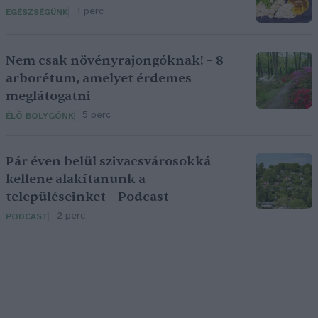
1 perc
EGÉSZSÉGÜNK
Nem csak növényrajongóknak! – 8
arborétum, amelyet érdemes
meglátogatni
5 perc
ÉLŐ BOLYGÓNK
Pár éven belül szivacsvárosokká
kellene alakítanunk a
településeinket – Podcast
2 perc
PODCAST