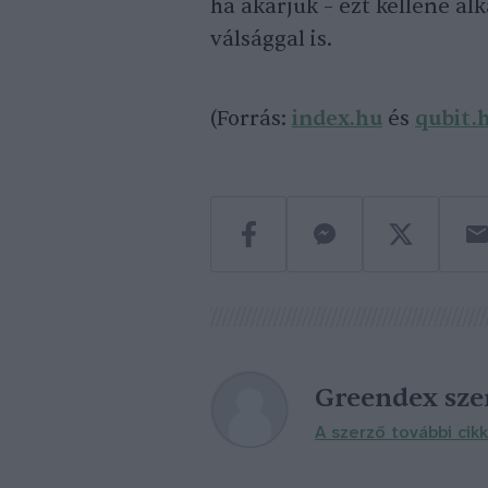
ha akarjuk – ezt kellene a
válsággal is.
(Forrás:
index.hu
és
qubit.
Greendex sz
A szerző további cikk