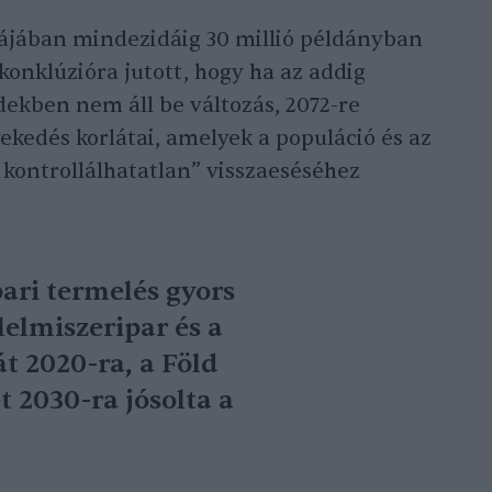
májában mindezidáig 30 millió példányban
 konklúzióra jutott, hogy ha az addig
dekben nem áll be változás, 2072-re
ekedés korlátai, amelyek a populáció és az
s kontrollálhatatlan” visszaeséséhez
pari termelés gyors
lelmiszeripar és a
t 2020-ra, a Föld
 2030-ra jósolta a