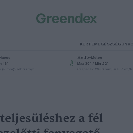
KERTEM
EGÉSZSÉGÜNK
Hétfő
–
Napos
Meleg
n 18°
Max 36° / Min 22°
% (0 mm)
Szél: 6 km/h
Csapadék: 1% (0 mm)
Szél: 7 km/h
eteljesüléshez a fél