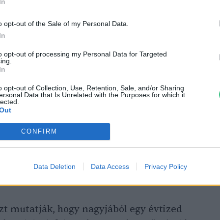
In
lgozat
.
o opt-out of the Sale of my Personal Data.
In
ozót vettek alapul: a népességet, az
to opt-out of processing my Personal Data for Targeted
ing.
parosodást, a környezetszennyezést és a nem
In
rásokat. Herrington ezt további öt
o opt-out of Collection, Use, Retention, Sale, and/or Sharing
születési és halálozási rátával, a
ersonal Data that Is Unrelated with the Purposes for which it
lected.
 költségekkel és az ökológiai lábnyommal.
Out
CONFIRM
ján a BAU2- (business as usual, vagyis
ékvágásban) és a CT- (általános
Data Deletion
Data Access
Privacy Policy
rgatókönyvek által leírt pályán haladunk.
zt mutatják, hogy nagyjából egy évtized