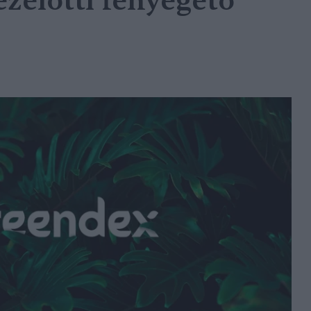
ezelőtti fenyegető