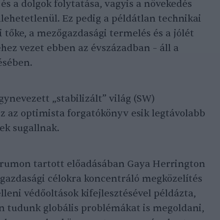
és a dolgok folytatása, vagyis a növekedés
lehetetlenül. Ez pedig a példátlan technikai
ri tőke, a mezőgazdasági termelés és a jólét
éhez vezet ebben az évszázadban – áll a
ésében.
gynevezett „stabilizált” világ (SW)
z az optimista forgatókönyv esik legtávolabb
tek sugallnak.
Fórumon tartott előadásában Gaya Herrington
gazdasági célokra koncentráló megközelítés
lleni védőoltások kifejlesztésével példázta,
n tudunk globális problémákat is megoldani,