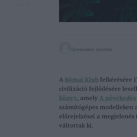
Greendex szemle
A
Római Klub
felkérésére 1
civilizáció fejlődésére les
könyv
, amely
A növekedés 
számítógépes modelleken a
előrejelzései a megjelenés 
váltottak ki.