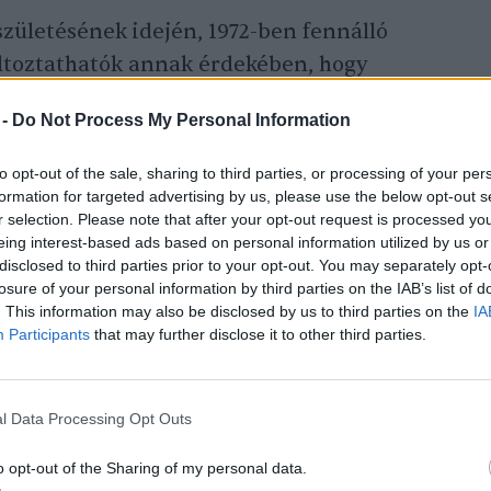
születésének idején, 1972-ben fennálló
toztathatók annak érdekében, hogy
iai és gazdasági stabilitás – ehhez azonban,
 -
Do Not Process My Personal Information
k, mielőbbi cselekvésre van szükség.
to opt-out of the sale, sharing to third parties, or processing of your per
formation for targeted advertising by us, please use the below opt-out s
n kiderült, hogy majdnem fél évszázaddal
r selection. Please note that after your opt-out request is processed y
olyan pályán haladunk, amely a következő
eing interest-based ads based on personal information utilized by us or
disclosed to third parties prior to your opt-out. You may separately opt-
s 2040-re társadalmi összeomláshoz
losure of your personal information by third parties on the IAB’s list of
. This information may also be disclosed by us to third parties on the
IA
Participants
that may further disclose it to other third parties.
i előrejelzésekkel Gaya Herrington, az
ósági és rendszerelemzési vezetője vetette
l Data Processing Opt Outs
en publikált tanulmányban, kiemelve, hogy
o opt-out of the Sharing of my personal data.
cég álláspontját tükrözi az egyébként a