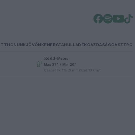
OTTHONUNK
JÖVŐNK
ENERGIA
HULLADÉK
GAZDASÁG
GASZTRO
Kedd
–
Meleg
Max 37° / Min 20°
Csapadék: 1% (0 mm)
Szél: 13 km/h