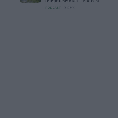
településeinket – Podcast
2 perc
PODCAST