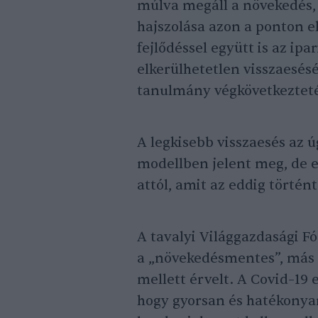
múlva megáll a növekedés, 
hajszolása azon a ponton el
fejlődéssel együtt is az ipa
elkerülhetetlen visszaesés
tanulmány végkövetkeztet
A legkisebb visszaesés az ú
modellben jelent meg, de e
attól, amit az eddig történ
A tavalyi Világgazdasági 
a „növekedésmentes”, más 
mellett érvelt. A Covid–19 e
hogy gyorsan és hatékonya