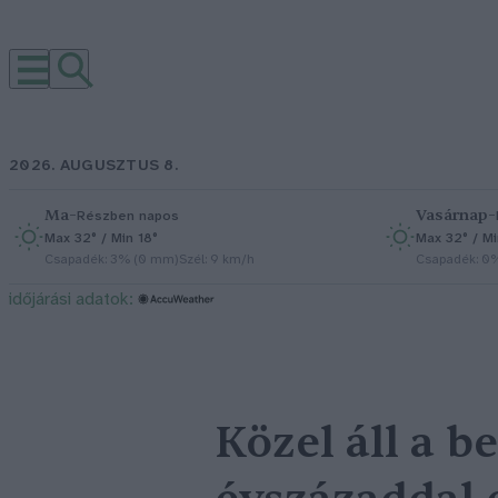
2026. AUGUSZTUS 8.
Ma
–
Vasárnap
–
Részben napos
Max 32° / Min 18°
Max 32° / Mi
Csapadék: 3% (0 mm)
Szél: 9 km/h
Csapadék: 0
időjárási adatok:
Közel áll a b