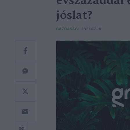
évszázaddal 
jóslat?
GAZDASÁG
2021.07.18