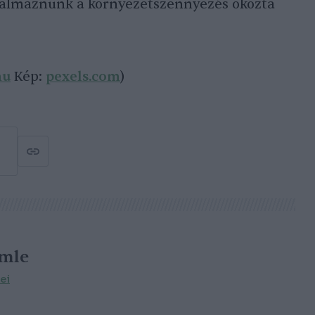
lkalmaznunk a környezetszennyezés okozta
hu
Kép:
pexels.com
)
emle
ei