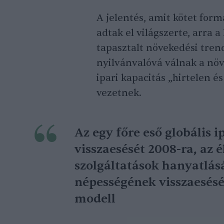
A jelentés, amit kötet for
adtak el világszerte, arra a
tapasztalt növekedési tren
nyilvánvalóvá válnak a növ
ipari kapacitás „hirtelen é
vezetnek.
Az egy főre eső globális i
visszaesését 2008-ra, az é
szolgáltatások hanyatlásá
népességének visszaesését
modell