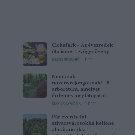
Cickafark – Az évezredek
óta ismert gyógynövény
1 perc
EGÉSZSÉGÜNK
Nem csak
növényrajongóknak! – 8
arborétum, amelyet
érdemes meglátogatni
5 perc
ÉLŐ BOLYGÓNK
Pár éven belül
szivacsvárosokká kellene
alakítanunk a