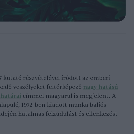
7 kutató részvételével íródott az emberi
elkedő veszélyeket feltérképező
nagy hatású
határai
címmel magyarul is megjelent. A
lapuló, 1972-ben kiadott munka baljós
idején hatalmas felzúdulást és ellenkezést