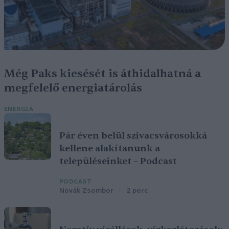
Még Paks kiesését is áthidalhatná a
megfelelő energiatárolás
ENERGIA
Pár éven belül szivacsvárosokká
kellene alakítanunk a
településeinket – Podcast
PODCAST
Novák Zsombor
2 perc