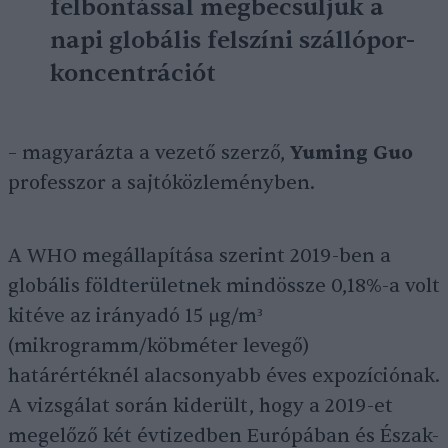
felbontással megbecsüljük a
napi globális felszíni szállópor-
koncentrációt
– magyarázta a vezető szerző,
Yuming Guo
professzor a sajtóközleményben.
A WHO megállapítása szerint 2019-ben a
globális földterületnek mindössze 0,18%-a volt
kitéve az irányadó 15 μg/m³
(mikrogramm/köbméter levegő)
határértéknél alacsonyabb éves expozíciónak.
A vizsgálat során kiderült, hogy a 2019-et
megelőző két évtizedben Európában és Észak-