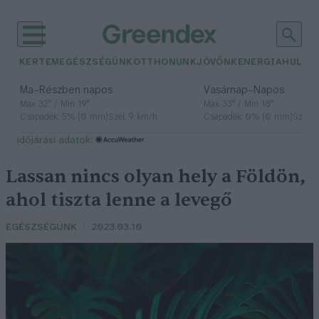
KERTEM
EGÉSZSÉGÜNK
OTTHONUNK
JÖVŐNK
ENERGIA
HULLA
–
–
Ma
Részben napos
Vasárnap
Napos
Max 32° / Min 19°
Max 33° / Min 18°
Csapadék: 5% (0 mm)
Szél: 9 km/h
Csapadék: 0% (0 mm)
Szél: 
időjárási adatok:
Lassan nincs olyan hely a Földön,
ahol tiszta lenne a levegő
EGÉSZSÉGÜNK
2023.03.10