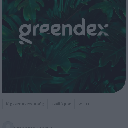
légszennyezettség
szálló por
WHO