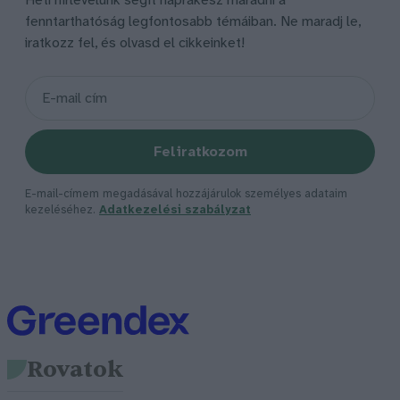
Heti hírlevelünk segít naprakész maradni a
fenntarthatóság legfontosabb témáiban. Ne maradj le,
iratkozz fel, és olvasd el cikkeinket!
Feliratkozom
E-mail-címem megadásával hozzájárulok személyes adataim
kezeléséhez.
Adatkezelési szabályzat
Rovatok