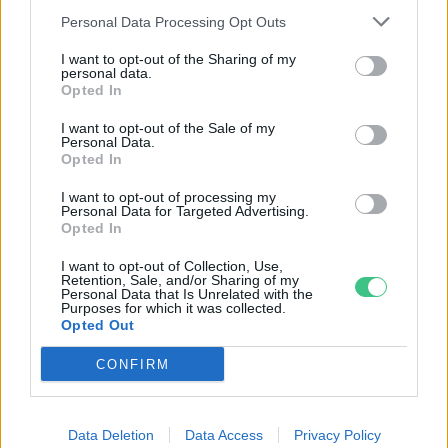
Personal Data Processing Opt Outs
I want to opt-out of the Sharing of my
Magyarország tele van gyönyörű növényekkel, így arborétumokkal
personal data.
is. A jó idő beköszöntével érdemes minél többet felkeresni.
Opted In
I want to opt-out of the Sale of my
Personal Data.
Születésnapi programokkal várja a
Opted In
hétvégén a közönséget a 160 éves
I want to opt-out of processing my
Fővárosi Állatkert
Personal Data for Targeted Advertising.
Opted In
ÉLŐ BOLYGÓNK
I want to opt-out of Collection, Use,
Retention, Sale, and/or Sharing of my
Szedd magad őszibarack: itt vannak
Personal Data that Is Unrelated with the
Purposes for which it was collected.
a legjobb lelőhelyek!
Opted Out
SZEMLE
CONFIRM
Data Deletion
Data Access
Privacy Policy