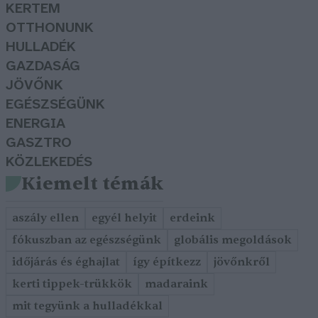
KERTEM
OTTHONUNK
HULLADÉK
GAZDASÁG
JÖVŐNK
EGÉSZSÉGÜNK
ENERGIA
GASZTRO
KÖZLEKEDÉS
Kiemelt témák
aszály ellen
egyél helyit
erdeink
fókuszban az egészségünk
globális megoldások
időjárás és éghajlat
így építkezz
jövőnkről
kerti tippek-trükkök
madaraink
mit tegyünk a hulladékkal