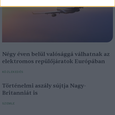
Négy éven belül valósággá válhatnak az
elektromos repülőjáratok Európában
KÖZLEKEDÉS
Történelmi aszály sújtja Nagy-
Britanniát is
SZEMLE