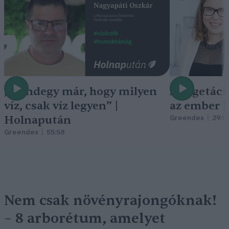
„Mindegy már, hogy milyen
A vegetáci
víz, csak víz legyen” |
az ember 
Holnapután
Greendex
29:5
Greendex
55:58
Nem csak növényrajongóknak!
– 8 arborétum, amelyet