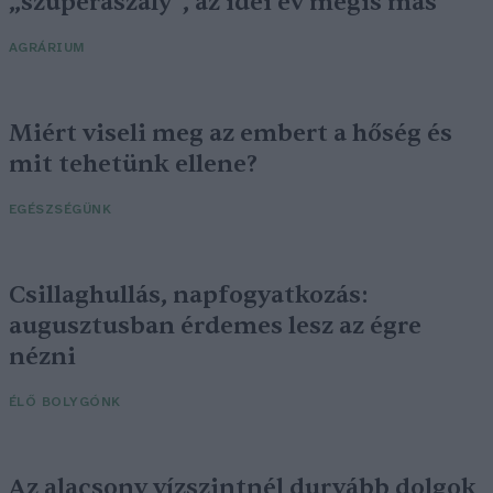
„szuperaszály”, az idei év mégis más
AGRÁRIUM
Miért viseli meg az embert a hőség és
mit tehetünk ellene?
EGÉSZSÉGÜNK
Csillaghullás, napfogyatkozás:
augusztusban érdemes lesz az égre
nézni
ÉLŐ BOLYGÓNK
Az alacsony vízszintnél durvább dolgok