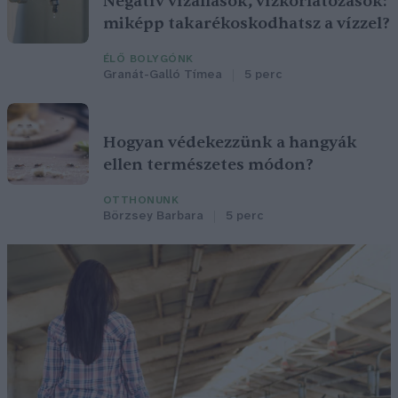
Negatív vízállások, vízkorlátozások:
miképp takarékoskodhatsz a vízzel?
ÉLŐ BOLYGÓNK
Granát-Galló Tímea
5 perc
Hogyan védekezzünk a hangyák
ellen természetes módon?
OTTHONUNK
Börzsey Barbara
5 perc