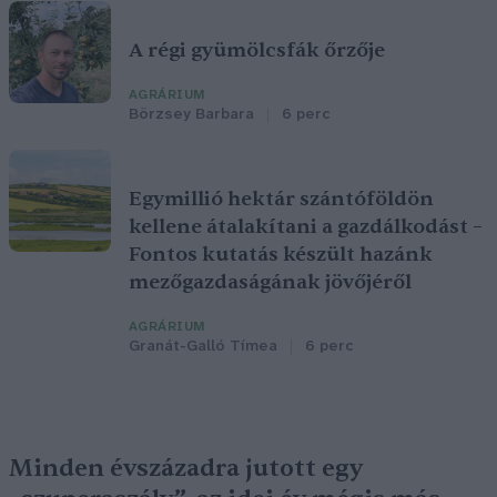
A régi gyümölcsfák őrzője
AGRÁRIUM
Börzsey Barbara
6 perc
Egymillió hektár szántóföldön
kellene átalakítani a gazdálkodást –
Fontos kutatás készült hazánk
mezőgazdaságának jövőjéről
AGRÁRIUM
Granát-Galló Tímea
6 perc
Minden évszázadra jutott egy