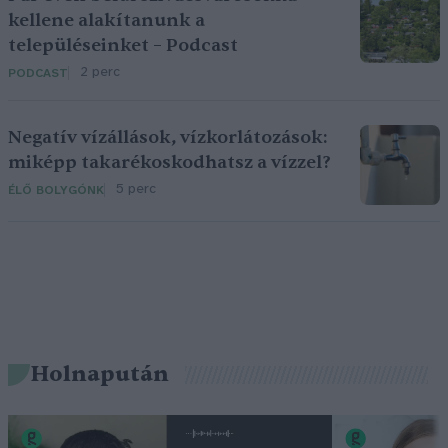
kellene alakítanunk a
településeinket – Podcast
2 perc
PODCAST
Negatív vízállások, vízkorlátozások:
miképp takarékoskodhatsz a vízzel?
5 perc
ÉLŐ BOLYGÓNK
Holnapután