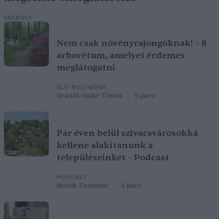
ENERGIA
Nem csak növényrajongóknak! – 8
arborétum, amelyet érdemes
meglátogatni
ÉLŐ BOLYGÓNK
Granát-Galló Tímea
5 perc
Pár éven belül szivacsvárosokká
kellene alakítanunk a
településeinket – Podcast
PODCAST
Novák Zsombor
2 perc