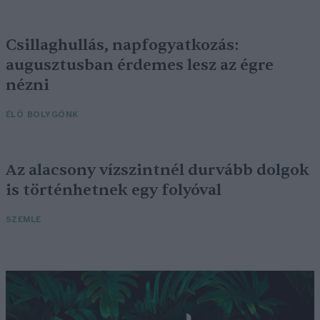
Csillaghullás, napfogyatkozás:
augusztusban érdemes lesz az égre
nézni
ÉLŐ BOLYGÓNK
Az alacsony vízszintnél durvább dolgok
is történhetnek egy folyóval
SZEMLE