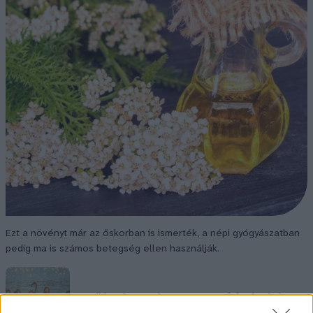
Ezt a növényt már az őskorban is ismerték, a népi gyógyászatban
pedig ma is számos betegség ellen használják.
Születésnapi programokkal várja a