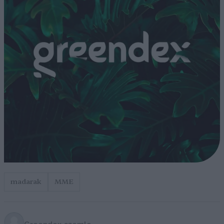
madarak
MME