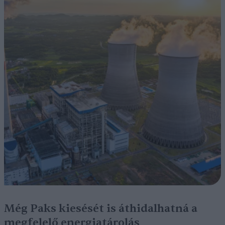
Még Paks kiesését is áthidalhatná a
megfelelő energiatárolás