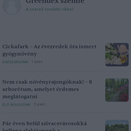
Greendex szemle
A szerző további cikkei
Cickafark – Az évezredek óta ismert
gyógynövény
1 perc
EGÉSZSÉGÜNK
Nem csak növényrajongóknak! – 8
arborétum, amelyet érdemes
meglátogatni
5 perc
ÉLŐ BOLYGÓNK
Pár éven belül szivacsvárosokká
kellene alakítanunk a