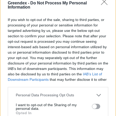
hétvégén a közönséget a 160 éves
Greendex -
Do Not Process My Personal
Fővárosi Állatkert
Information
ÉLŐ BOLYGÓNK
If you wish to opt-out of the sale, sharing to third parties, or
processing of your personal or sensitive information for
Szedd magad őszibarack: itt vannak
targeted advertising by us, please use the below opt-out
section to confirm your selection. Please note that after your
a legjobb lelőhelyek!
opt-out request is processed you may continue seeing
interest-based ads based on personal information utilized by
SZEMLE
us or personal information disclosed to third parties prior to
your opt-out. You may separately opt-out of the further
disclosure of your personal information by third parties on the
IAB’s list of downstream participants. This information may
also be disclosed by us to third parties on the
IAB’s List of
Downstream Participants
that may further disclose it to other
third parties.
Personal Data Processing Opt Outs
I want to opt-out of the Sharing of my
personal data.
Opted In