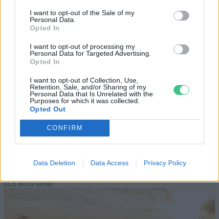
I want to opt-out of the Sale of my
Négy éven belül valósággá válhatnak az
Personal Data.
elektromos repülőjáratok Európában
Opted In
I want to opt-out of processing my
KÖZLEKEDÉS
Personal Data for Targeted Advertising.
Opted In
Történelmi aszály sújtja Nagy-
I want to opt-out of Collection, Use,
Retention, Sale, and/or Sharing of my
Britanniát is
Personal Data that Is Unrelated with the
Purposes for which it was collected.
Opted Out
SZEMLE
CONFIRM
Elképesztő felvétel mutatja meg,
mekkora a különbség az áradó és a
kiszáradó Duna között
Data Deletion
Data Access
Privacy Policy
ÉLŐ BOLYGÓNK