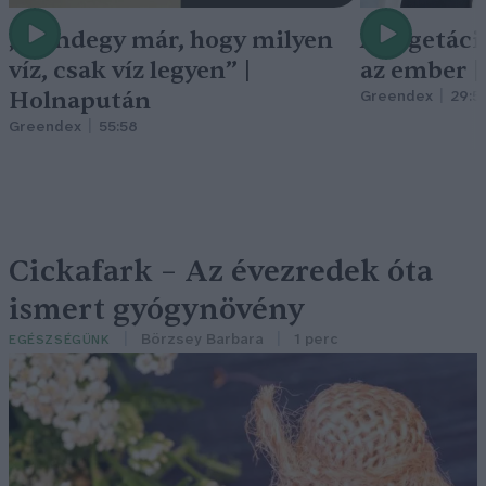
„Mindegy már, hogy milyen
A vegetáci
víz, csak víz legyen” |
az ember 
Holnapután
Greendex
29:5
Greendex
55:58
Cickafark – Az évezredek óta
ismert gyógynövény
Börzsey Barbara
1 perc
EGÉSZSÉGÜNK