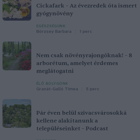
Cickafark – Az évezredek óta ismert
gyógynövény
EGÉSZSÉGÜNK
Börzsey Barbara
1 perc
Nem csak növényrajongóknak! – 8
arborétum, amelyet érdemes
meglátogatni
ÉLŐ BOLYGÓNK
Granát-Galló Tímea
5 perc
Pár éven belül szivacsvárosokká
kellene alakítanunk a
településeinket – Podcast