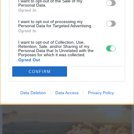
I want to opt-out of the Sale of my
Personal Data.
Opted In
KÖZLEKEDÉS
I want to opt-out of processing my
Történelmi aszály sújtja Nagy-
Personal Data for Targeted Advertising.
Opted In
Britanniát is
I want to opt-out of Collection, Use,
Retention, Sale, and/or Sharing of my
SZEMLE
Personal Data that Is Unrelated with the
Purposes for which it was collected.
Opted Out
Elképesztő felvétel mutatja meg,
mekkora a különbség az áradó és a
CONFIRM
kiszáradó Duna között
ÉLŐ BOLYGÓNK
Data Deletion
Data Access
Privacy Policy