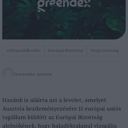
erdőgazdálkodás
Európai Bizottság
Magyarország
Greendex szemle
Hazánk is aláírta azt a levelet, amelyet
Ausztria kezdeményezésére 11 európai uniós
tagállam küldött az Európai Bizottság
alelnökének, hogy haladéktalanul vizsgálja