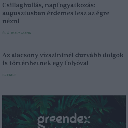
Csillaghullás, napfogyatkozás:
augusztusban érdemes lesz az égre
nézni
ÉLŐ BOLYGÓNK
Az alacsony vízszintnél durvább dolgok
is történhetnek egy folyóval
SZEMLE