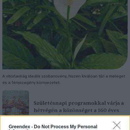
A vitorlavirág ideális szobanövény, hiszen kiválóan tűri a meleget
és a fényszegény környezetet.
Születésnapi programokkal várja a
hétvégén a közönséget a 160 éves
Fővárosi Állatkert
Greendex -
Do Not Process My Personal
ÉLŐ BOLYGÓNK