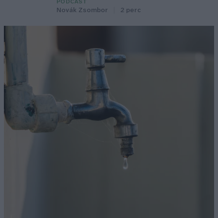
PODCAST
Novák Zsombor
2 perc