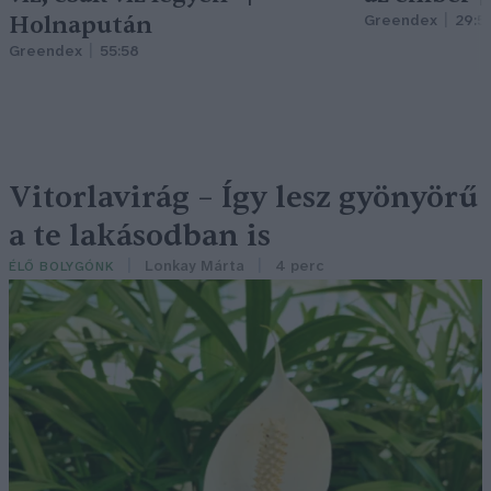
Holnapután
Greendex
29:5
Greendex
55:58
Vitorlavirág – Így lesz gyönyörű
a te lakásodban is
Lonkay Márta
4 perc
ÉLŐ BOLYGÓNK