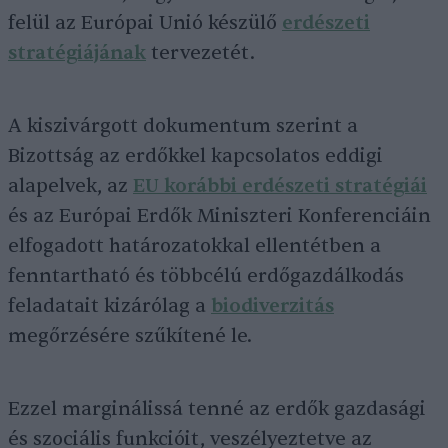
felül az Európai Unió készülő
erdészeti
stratégiájának
tervezetét.
A kiszivárgott dokumentum szerint a
Bizottság az erdőkkel kapcsolatos eddigi
alapelvek, az
EU korábbi erdészeti stratégiái
és az Európai Erdők Miniszteri Konferenciáin
elfogadott határozatokkal ellentétben a
fenntartható és többcélú erdőgazdálkodás
feladatait kizárólag a
biodiverzitás
megőrzésére szűkítené le.
Ezzel marginálissá tenné az erdők gazdasági
és szociális funkcióit, veszélyeztetve az