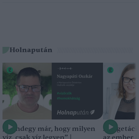
Holnapután
„Mindegy már, hogy milyen
A vegetáci
víz, csak víz legyen” |
az ember 