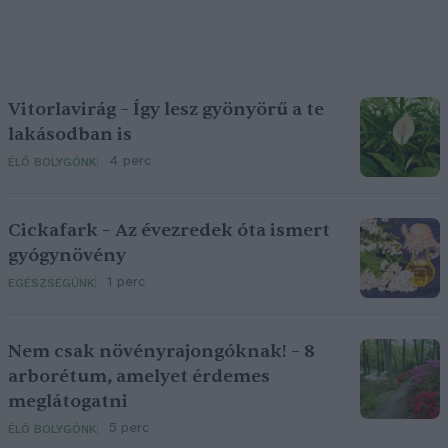
Vitorlavirág – Így lesz gyönyörű a te
lakásodban is
4 perc
ÉLŐ BOLYGÓNK
Cickafark – Az évezredek óta ismert
gyógynövény
1 perc
EGÉSZSÉGÜNK
Nem csak növényrajongóknak! – 8
arborétum, amelyet érdemes
meglátogatni
5 perc
ÉLŐ BOLYGÓNK