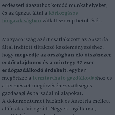
erdészeti ágazathoz kötődő munkahelyeket,
és az ágazat által a
körforgásos
biogazdaságban
vállalt szerep betöltését.
Magyarország azért csatlakozott az Ausztria
által indított tiltakozó kezdeményezéshez,
hogy
megvédje az országban élő ötszázezer
erdőtulajdonos és a mintegy 37 ezer
erdőgazdálkodó érdekeit
, egyben
megőrizze a
fenntartható gazdálkodás
hoz és
a természet megőrzéséhez szükséges
gazdasági és társadalmi alapokat.
A dokumentumot hazánk és Ausztria mellett
aláírták a Visegrádi Négyek tagállamai,