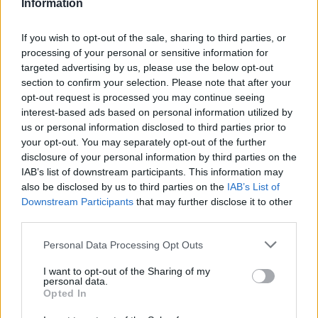
Information
Szedd magad őszibarack: itt vannak
If you wish to opt-out of the sale, sharing to third parties, or
a legjobb lelőhelyek!
processing of your personal or sensitive information for
targeted advertising by us, please use the below opt-out
section to confirm your selection. Please note that after your
SZEMLE
opt-out request is processed you may continue seeing
interest-based ads based on personal information utilized by
us or personal information disclosed to third parties prior to
your opt-out. You may separately opt-out of the further
disclosure of your personal information by third parties on the
IAB’s list of downstream participants. This information may
also be disclosed by us to third parties on the
IAB’s List of
Downstream Participants
that may further disclose it to other
third parties.
Personal Data Processing Opt Outs
I want to opt-out of the Sharing of my
personal data.
Négy éven belül valósággá válhatnak az
Opted In
elektromos repülőjáratok Európában