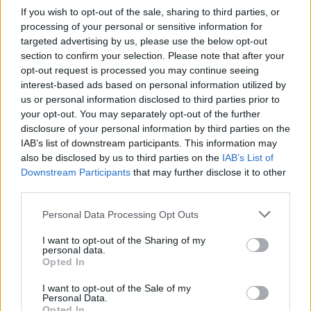
a legjobb lelőhelyek!
If you wish to opt-out of the sale, sharing to third parties, or
processing of your personal or sensitive information for
SZEMLE
targeted advertising by us, please use the below opt-out
section to confirm your selection. Please note that after your
opt-out request is processed you may continue seeing
interest-based ads based on personal information utilized by
us or personal information disclosed to third parties prior to
your opt-out. You may separately opt-out of the further
disclosure of your personal information by third parties on the
IAB’s list of downstream participants. This information may
also be disclosed by us to third parties on the
IAB’s List of
Downstream Participants
that may further disclose it to other
third parties.
Personal Data Processing Opt Outs
Négy éven belül valósággá válhatnak az
I want to opt-out of the Sharing of my
elektromos repülőjáratok Európában
personal data.
Opted In
KÖZLEKEDÉS
I want to opt-out of the Sale of my
Personal Data.
Opted In