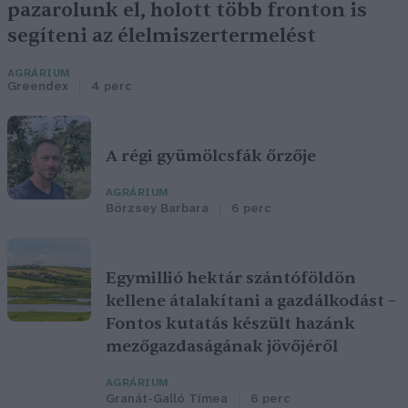
pazarolunk el, holott több fronton is
segíteni az élelmiszertermelést
AGRÁRIUM
Greendex
4 perc
A régi gyümölcsfák őrzője
AGRÁRIUM
Börzsey Barbara
6 perc
Egymillió hektár szántóföldön
kellene átalakítani a gazdálkodást –
Fontos kutatás készült hazánk
mezőgazdaságának jövőjéről
AGRÁRIUM
Granát-Galló Tímea
6 perc