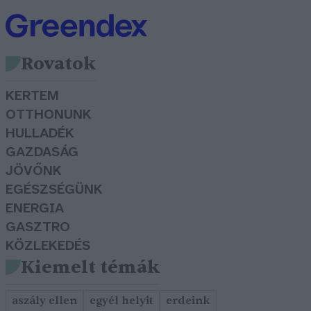
Rovatok
KERTEM
OTTHONUNK
HULLADÉK
GAZDASÁG
JÖVŐNK
EGÉSZSÉGÜNK
ENERGIA
GASZTRO
KÖZLEKEDÉS
Kiemelt témák
aszály ellen
egyél helyit
erdeink