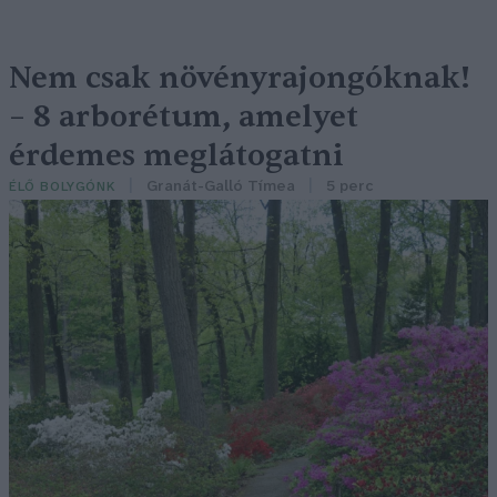
Nem csak növényrajongóknak!
– 8 arborétum, amelyet
érdemes meglátogatni
Granát-Galló Tímea
5 perc
ÉLŐ BOLYGÓNK