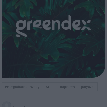
energiahatékonyság
MFB
napelem
pályázat