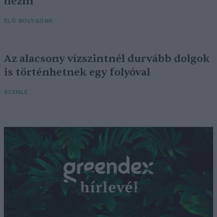
nézni
ÉLŐ BOLYGÓNK
Az alacsony vízszintnél durvább dolgok
is történhetnek egy folyóval
SZEMLE