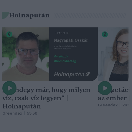
Holnapután
„Mindegy már, hogy milyen
A vegetáci
víz, csak víz legyen” |
az ember 
Holnapután
Greendex
29:5
Greendex
55:58