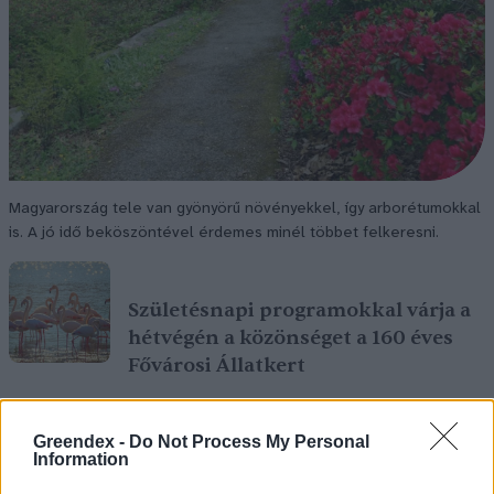
Magyarország tele van gyönyörű növényekkel, így arborétumokkal
is. A jó idő beköszöntével érdemes minél többet felkeresni.
Születésnapi programokkal várja a
hétvégén a közönséget a 160 éves
Fővárosi Állatkert
ÉLŐ BOLYGÓNK
Greendex -
Do Not Process My Personal
Information
Szedd magad őszibarack: itt vannak