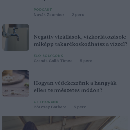
PODCAST
Novák Zsombor
2 perc
Negatív vízállások, vízkorlátozások:
miképp takarékoskodhatsz a vízzel?
ÉLŐ BOLYGÓNK
Granát-Galló Tímea
5 perc
Hogyan védekezzünk a hangyák
ellen természetes módon?
OTTHONUNK
Börzsey Barbara
5 perc