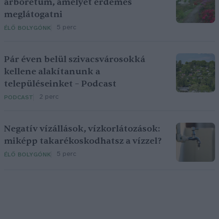
arborétum, amelyet érdemes
meglátogatni
5 perc
ÉLŐ BOLYGÓNK
Pár éven belül szivacsvárosokká
kellene alakítanunk a
településeinket – Podcast
2 perc
PODCAST
Negatív vízállások, vízkorlátozások:
miképp takarékoskodhatsz a vízzel?
5 perc
ÉLŐ BOLYGÓNK