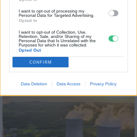
Történelmi aszály sújtja Nagy-
Britanniát is
I want to opt-out of processing my
Personal Data for Targeted Advertising.
Opted In
SZEMLE
I want to opt-out of Collection, Use,
Retention, Sale, and/or Sharing of my
Elképesztő felvétel mutatja meg,
Personal Data that Is Unrelated with the
Purposes for which it was collected.
mekkora a különbség az áradó és a
Opted Out
kiszáradó Duna között
CONFIRM
ÉLŐ BOLYGÓNK
Data Deletion
Data Access
Privacy Policy