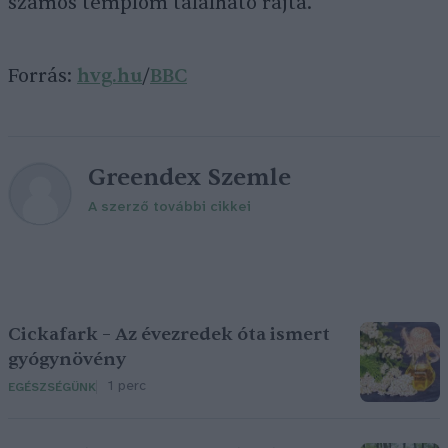
számos templom található rajta.
Forrás:
hvg.hu
/
BBC
Greendex Szemle
A szerző további cikkei
Cickafark – Az évezredek óta ismert
gyógynövény
1 perc
EGÉSZSÉGÜNK