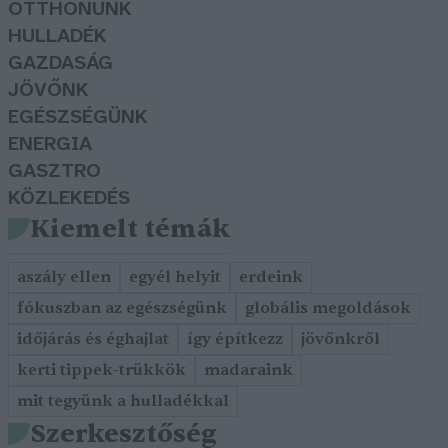
OTTHONUNK
HULLADÉK
GAZDASÁG
JÖVŐNK
EGÉSZSÉGÜNK
ENERGIA
GASZTRO
KÖZLEKEDÉS
Kiemelt témák
aszály ellen
egyél helyit
erdeink
fókuszban az egészségünk
globális megoldások
időjárás és éghajlat
így építkezz
jövőnkről
kerti tippek-trükkök
madaraink
mit tegyünk a hulladékkal
Szerkesztőség