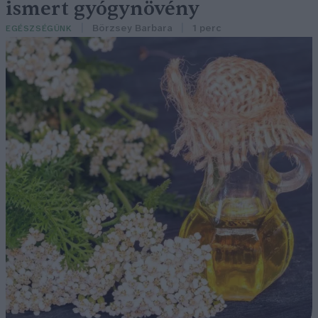
ismert gyógynövény
Börzsey Barbara
1 perc
EGÉSZSÉGÜNK