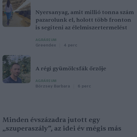
Nyersanyag, amit millió tonna szám
pazarolunk el, holott több fronton
is segíteni az élelmiszertermelést
AGRÁRIUM
Greendex
4 perc
A régi gyümölcsfák őrzője
AGRÁRIUM
Börzsey Barbara
6 perc
Minden évszázadra jutott egy
„szuperaszály”, az idei év mégis más