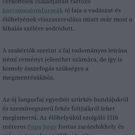
cerkóffélék családjában tartozó
karcsúmajomformák
új faja a vadászat és
élőhelyének visszaszorulása miatt már most a
kihalás szélére sodródott.
A szakértők szerint a faj tudományos leírása
némi reményt jelenthet számára, de így is
komoly összefogás szükséges a
megmentésükhöz.
Az új langurfaj egyedeit szürkés bundájukról
és szemüvegszerű fehér foltjaikról lehet
megismerni. Az élőhelyükül szolgáló 1518
méteres
Popa hegy
fontos zarándokhely és