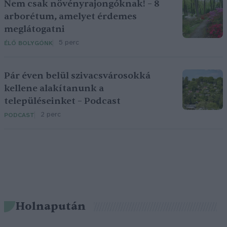
Nem csak növényrajongóknak! – 8
arborétum, amelyet érdemes
meglátogatni
5 perc
ÉLŐ BOLYGÓNK
Pár éven belül szivacsvárosokká
kellene alakítanunk a
településeinket – Podcast
2 perc
PODCAST
Holnapután