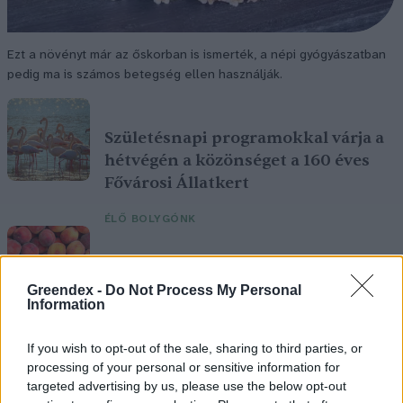
Ezt a növényt már az őskorban is ismerték, a népi gyógyászatban
pedig ma is számos betegség ellen használják.
Születésnapi programokkal várja a
hétvégén a közönséget a 160 éves
Fővárosi Állatkert
ÉLŐ BOLYGÓNK
Szedd magad őszibarack: itt vannak
a legjobb lelőhelyek!
Greendex -
Do Not Process My Personal
Information
SZEMLE
If you wish to opt-out of the sale, sharing to third parties, or
processing of your personal or sensitive information for
targeted advertising by us, please use the below opt-out