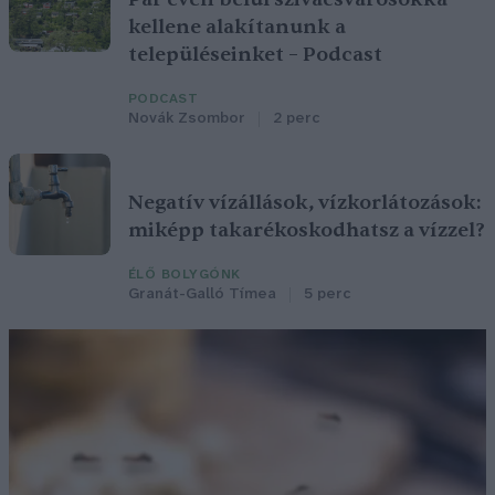
kellene alakítanunk a
településeinket – Podcast
PODCAST
Novák Zsombor
2 perc
Negatív vízállások, vízkorlátozások:
miképp takarékoskodhatsz a vízzel?
ÉLŐ BOLYGÓNK
Granát-Galló Tímea
5 perc