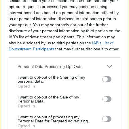
section to confirm your selection. Please note that after your
opt-out request is processed you may continue seeing
interest-based ads based on personal information utilized by
us or personal information disclosed to third parties prior to
your opt-out. You may separately opt-out of the further
disclosure of your personal information by third parties on the
IAB’s list of downstream participants. This information may
also be disclosed by us to third parties on the
IAB’s List of
Downstream Participants
that may further disclose it to other
third parties.
Négy éven belül valósággá válhatnak az
Personal Data Processing Opt Outs
elektromos repülőjáratok Európában
I want to opt-out of the Sharing of my
KÖZLEKEDÉS
personal data.
Opted In
Történelmi aszály sújtja Nagy-
I want to opt-out of the Sale of my
Personal Data.
Britanniát is
Opted In
SZEMLE
I want to opt-out of processing my
Personal Data for Targeted Advertising.
Opted In