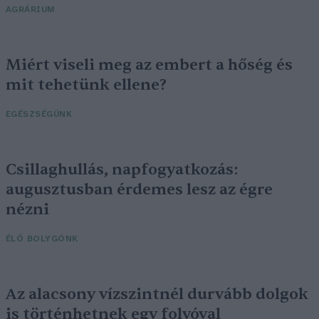
AGRÁRIUM
Miért viseli meg az embert a hőség és
mit tehetünk ellene?
EGÉSZSÉGÜNK
Csillaghullás, napfogyatkozás:
augusztusban érdemes lesz az égre
nézni
ÉLŐ BOLYGÓNK
Az alacsony vízszintnél durvább dolgok
is történhetnek egy folyóval