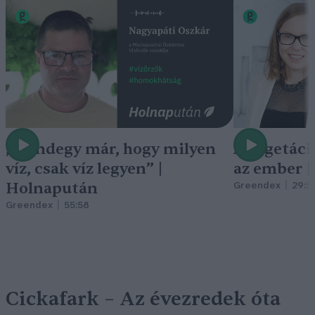
„Mindegy már, hogy milyen
A vegetáci
víz, csak víz legyen” |
az ember 
Holnapután
Greendex
29:5
Greendex
55:58
Cickafark – Az évezredek óta