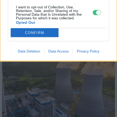
Elképesztő felvétel mutatja meg,
I want to opt-out of Collection, Use,
mekkora a különbség az áradó és a
Retention, Sale, and/or Sharing of my
Personal Data that Is Unrelated with the
kiszáradó Duna között
Purposes for which it was collected.
Opted Out
ÉLŐ BOLYGÓNK
CONFIRM
Data Deletion
Data Access
Privacy Policy