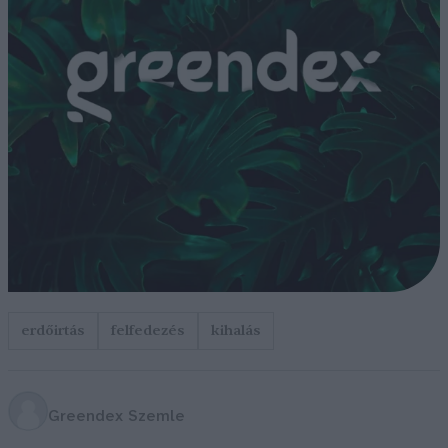
erdőirtás
felfedezés
kihalás
Greendex Szemle