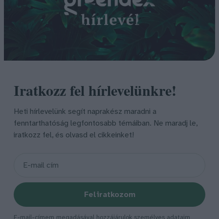
Iratkozz fel hírlevelünkre!
Heti hírlevelünk segít naprakész maradni a
fenntarthatóság legfontosabb témáiban. Ne maradj le,
iratkozz fel, és olvasd el cikkeinket!
Feliratkozom
E-mail-címem megadásával hozzájárulok személyes adataim