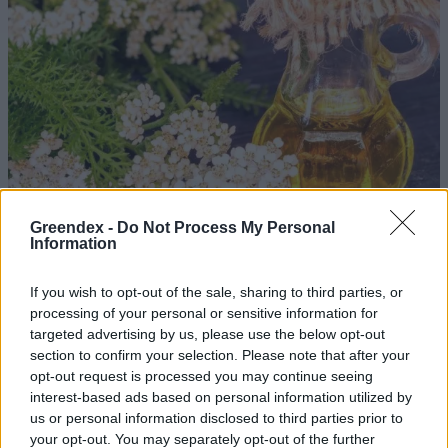
Greendex -
Do Not Process My Personal
Information
If you wish to opt-out of the sale, sharing to third parties, or
processing of your personal or sensitive information for
Ezt a növényt már az őskorban is ismerték, a népi gyógyászatban
targeted advertising by us, please use the below opt-out
pedig ma is számos betegség ellen használják.
section to confirm your selection. Please note that after your
opt-out request is processed you may continue seeing
interest-based ads based on personal information utilized by
Születésnapi programokkal várja a
us or personal information disclosed to third parties prior to
hétvégén a közönséget a 160 éves
your opt-out. You may separately opt-out of the further