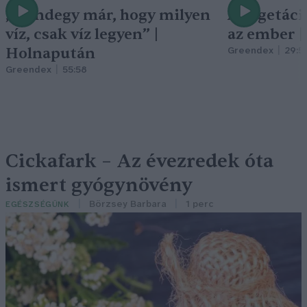
„Mindegy már, hogy milyen
A vegetáci
víz, csak víz legyen” |
az ember 
Holnapután
Greendex
29:5
Greendex
55:58
Cickafark – Az évezredek óta
ismert gyógynövény
Börzsey Barbara
1 perc
EGÉSZSÉGÜNK