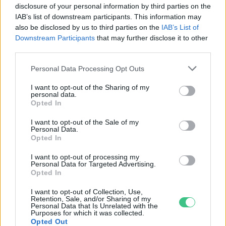
Fővárosi Állatkert
disclosure of your personal information by third parties on the
IAB’s list of downstream participants. This information may
also be disclosed by us to third parties on the
IAB’s List of
ÉLŐ BOLYGÓNK
Downstream Participants
that may further disclose it to other
third parties.
Szedd magad őszibarack: itt vannak
a legjobb lelőhelyek!
Personal Data Processing Opt Outs
SZEMLE
I want to opt-out of the Sharing of my
personal data.
Opted In
I want to opt-out of the Sale of my
Personal Data.
Opted In
I want to opt-out of processing my
Personal Data for Targeted Advertising.
Opted In
I want to opt-out of Collection, Use,
Retention, Sale, and/or Sharing of my
Personal Data that Is Unrelated with the
Purposes for which it was collected.
Opted Out