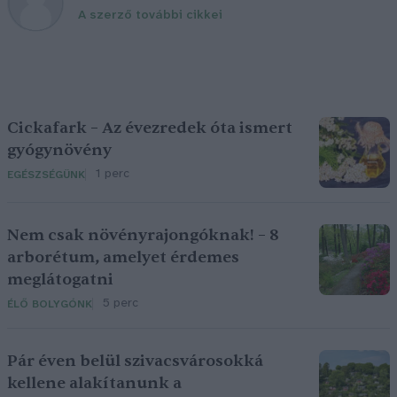
A szerző további cikkei
Cickafark – Az évezredek óta ismert
gyógynövény
1 perc
EGÉSZSÉGÜNK
Nem csak növényrajongóknak! – 8
arborétum, amelyet érdemes
meglátogatni
5 perc
ÉLŐ BOLYGÓNK
Pár éven belül szivacsvárosokká
kellene alakítanunk a