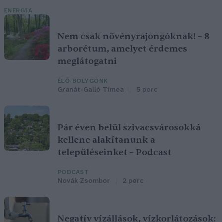
ENERGIA
Nem csak növényrajongóknak! – 8
arborétum, amelyet érdemes
meglátogatni
ÉLŐ BOLYGÓNK
Granát-Galló Tímea
5 perc
Pár éven belül szivacsvárosokká
kellene alakítanunk a
településeinket – Podcast
PODCAST
Novák Zsombor
2 perc
Negatív vízállások, vízkorlátozások: