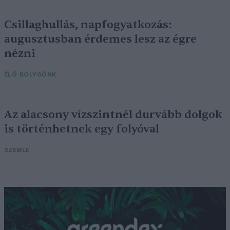
Csillaghullás, napfogyatkozás:
augusztusban érdemes lesz az égre
nézni
ÉLŐ BOLYGÓNK
Az alacsony vízszintnél durvább dolgok
is történhetnek egy folyóval
SZEMLE