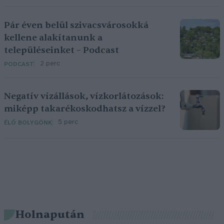
Pár éven belül szivacsvárosokká
kellene alakítanunk a
településeinket – Podcast
2 perc
PODCAST
Negatív vízállások, vízkorlátozások:
miképp takarékoskodhatsz a vízzel?
5 perc
ÉLŐ BOLYGÓNK
Holnapután