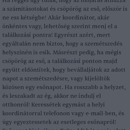
Ha reggel úgy tűnik, hogy az időjárás áthúzza
a számításotokat és csöpörög az eső, először is
ne ess kétségbe! Akár koordinátor, akár
önkéntes vagy, lehetőség szerint menj el a
találkozási pontra! Egyrészt azért, mert
egyáltalán nem biztos, hogy a szemétszedés
helyszínén is esik. Másrészt pedig, ha mégis
csöpörög az eső, a találkozási ponton majd
együtt eldöntitek, hogy bevállaljátok az adott
napot a szemétszedésre, vagy kijelöltök
közösen egy esőnapot. Ha rosszabb a helyzet,
és leszakadt az ég, akkor ne indulj el
otthonról! Keressétek egymást a helyi
koordinátorral telefonon vagy e-mail-ben, és
úgy egyeztessetek az esetleges esőnapról!