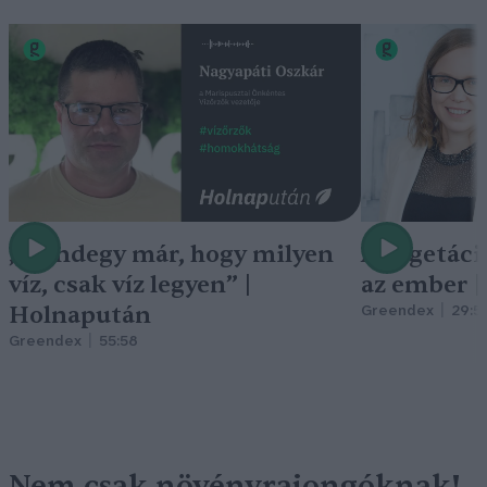
„Mindegy már, hogy milyen
A vegetáci
víz, csak víz legyen” |
az ember 
Holnapután
Greendex
29:5
Greendex
55:58
Nem csak növényrajongóknak!