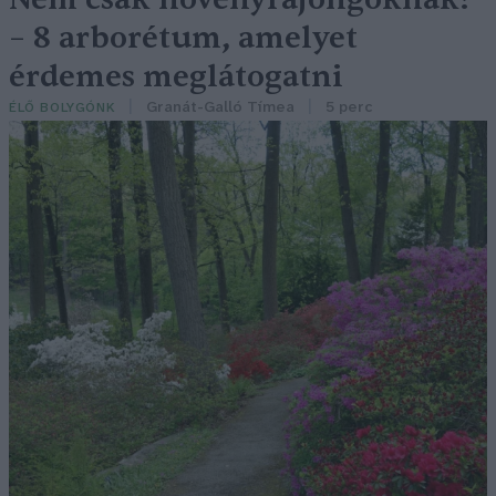
– 8 arborétum, amelyet
érdemes meglátogatni
Granát-Galló Tímea
5 perc
ÉLŐ BOLYGÓNK