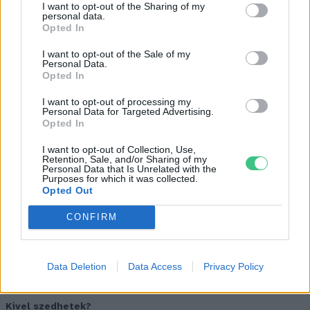
I want to opt-out of the Sharing of my
Az összegyűjtött szemét elszállításáról és
personal data.
Opted In
ártalmatlanításáról mi gondoskodunk.
I want to opt-out of the Sale of my
Personal Data.
Opted In
Mit vigyek magammal?
I want to opt-out of processing my
Personal Data for Targeted Advertising.
Olyan dolgokat, amelyekre szükséged lehet
Opted In
napközben, így például enni- és innivaló,
I want to opt-out of Collection, Use,
allergia elleni gyógyszer, vagy más
Retention, Sale, and/or Sharing of my
Personal Data that Is Unrelated with the
gyógyszerek. Célszerű még magaddal vinni
Purposes for which it was collected.
Opted Out
kézfertőtlenítőt, azért, hogy amennyire csak
tudod, óvd magad a fertőzésektől! Kényelmes,
CONFIRM
sportos, laza, zárt ruhában gyere, olyanban,
amilyenben jól érzed magad és nem ázol el!
Data Deletion
Data Access
Privacy Policy
Kivel szedhetek?