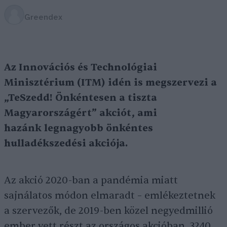
Greendex
Az Innovációs és Technológiai
Minisztérium (ITM) idén is megszervezi a
„TeSzedd! Önkéntesen a tiszta
Magyarországért” akciót, ami
hazánk legnagyobb önkéntes
hulladékszedési akciója.
Az akció 2020-ban a pandémia miatt
sajnálatos módon elmaradt – emlékeztetnek
a szervezők, de 2019-ben közel negyedmillió
ember vett részt az országos akcióban, 3240