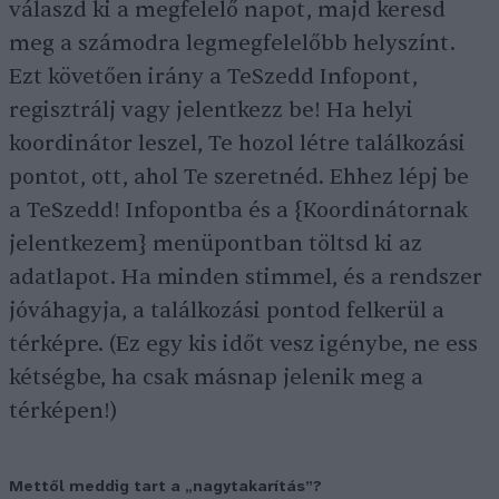
válaszd ki a megfelelő napot, majd keresd
meg a számodra legmegfelelőbb helyszínt.
Ezt követően irány a TeSzedd Infopont,
regisztrálj vagy jelentkezz be! Ha helyi
koordinátor leszel, Te hozol létre találkozási
pontot, ott, ahol Te szeretnéd. Ehhez lépj be
a TeSzedd! Infopontba és a {Koordinátornak
jelentkezem} menüpontban töltsd ki az
adatlapot. Ha minden stimmel, és a rendszer
jóváhagyja, a találkozási pontod felkerül a
térképre. (Ez egy kis időt vesz igénybe, ne ess
kétségbe, ha csak másnap jelenik meg a
térképen!)
Mettől meddig tart a „nagytakarítás”?