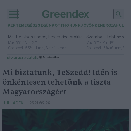
KERTEM
EGÉSZSÉGÜNK
OTTHONUNK
JÖVŐNK
ENERGIA
HULLA
–
–
Ma
Részben napos, heves zivatarokkal
Szombat
Többnyire n
Max 33° / Min 21°
Max 31° / Min 19°
Csapadék: 55% (1 mm)
Szél: 11 km/h
Csapadék: 5% (0 mm)
Szél:
időjárási adatok:
Mi biztatunk, TeSzedd! Idén is
önkéntesen tehetünk a tiszta
Magyarországért
HULLADÉK
2021.09.20