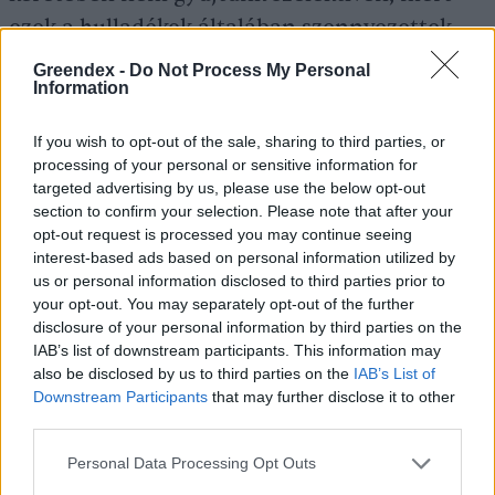
ezek a hulladékok általában szennyezettek,
ezért nem hasznosíthatóak.
Greendex -
Do Not Process My Personal
Information
Hogyan zajlik az akció?
If you wish to opt-out of the sale, sharing to third parties, or
processing of your personal or sensitive information for
Szemétszedés előtt a koordinátor tart egy
targeted advertising by us, please use the below opt-out
section to confirm your selection. Please note that after your
rövid tájékoztatót a biztonsági előírásokról,
opt-out request is processed you may continue seeing
arról, mire kell figyelni, hogy senkinek ne
interest-based ads based on personal information utilized by
us or personal information disclosed to third parties prior to
essen baja az akció közben, majd aláírjátok a
your opt-out. You may separately opt-out of the further
jelenléti ívet. Ezután szétosztja a koordinátor
disclosure of your personal information by third parties on the
a szedéshez szükséges eszközöket: kesztyűt,
IAB’s list of downstream participants. This information may
also be disclosed by us to third parties on the
IAB’s List of
zsákot és kötözőanyagot. Fontos, hogy a
Downstream Participants
that may further disclose it to other
megtöltött zsákokat egy közös, jól látható
third parties.
helyen hagyjátok. Ezzel megkönnyítitek a
Personal Data Processing Opt Outs
koordinátor és a szemét elszállítóinak dolgát.