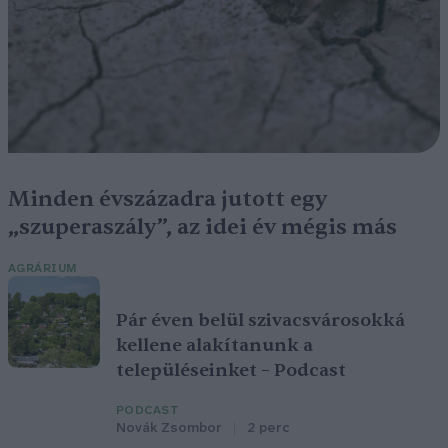
Minden évszázadra jutott egy
„szuperaszály”, az idei év mégis más
AGRÁRIUM
Pár éven belül szivacsvárosokká
kellene alakítanunk a
településeinket – Podcast
PODCAST
Novák Zsombor
2 perc