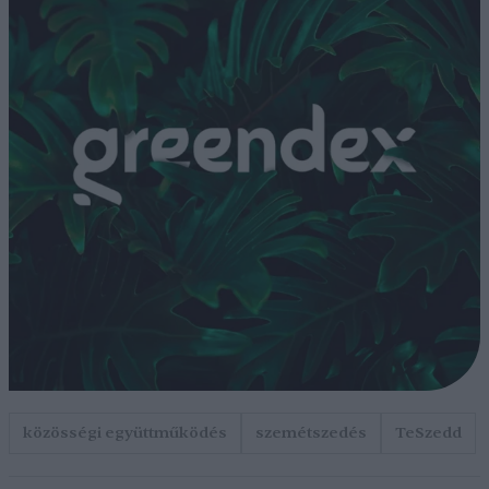
közösségi együttműködés
szemétszedés
TeSzedd