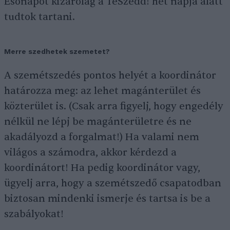
Esőnapot kizárólag a TeSzedd! hét napja alatt
tudtok tartani.
Merre szedhetek szemetet?
A szemétszedés pontos helyét a koordinátor
határozza meg: az lehet magánterület és
közterület is. (Csak arra figyelj, hogy engedély
nélkül ne lépj be magánterületre és ne
akadályozd a forgalmat!) Ha valami nem
világos a számodra, akkor kérdezd a
koordinátort! Ha pedig koordinátor vagy,
ügyelj arra, hogy a szemétszedő csapatodban
biztosan mindenki ismerje és tartsa is be a
szabályokat!