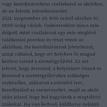
vagy koordinátorként csatlakozol az akcióhoz,
de ne feledd, jelentkezésedet
2021. szeptember 20. 8:00 órától október 10.
18:00 óráig várjuk. Önkéntesként nincs más
dolgod, mint csatlakozni egy már meglévő
találkozási ponthoz és részt venni az
akcióban. Ha koordinátornak jelentkezel,
azzal vállalod, hogy ott helyben Te magad
kézben tartod a szemétgyűjtést. Ez azt
jelenti, hogy átveszed, a helyszínre viszed és
kiosztod a szemétgyűjtéshez szükséges
eszközöket, aláíratod a jelenléti ívet,
koordinálod az eseményeket, majd az akció
után jelzed, hogy hol hagytátok a megtöltött
zsákokat. Ha van kedved, küldhetsz nekünk