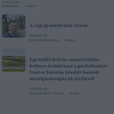
AGRÁRIUM
Greendex
4 perc
A régi gyümölcsfák őrzője
AGRÁRIUM
Börzsey Barbara
6 perc
Egymillió hektár szántóföldön
kellene átalakítani a gazdálkodást –
Fontos kutatás készült hazánk
mezőgazdaságának jövőjéről
AGRÁRIUM
Granát-Galló Tímea
6 perc