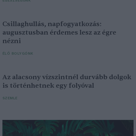
EGÉSZSÉGÜNK
Csillaghullás, napfogyatkozás:
augusztusban érdemes lesz az égre
nézni
ÉLŐ BOLYGÓNK
Az alacsony vízszintnél durvább dolgok
is történhetnek egy folyóval
SZEMLE