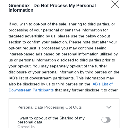
Greendex -
Do Not Process My Personal
Information
If you wish to opt-out of the sale, sharing to third parties, or
processing of your personal or sensitive information for
targeted advertising by us, please use the below opt-out
section to confirm your selection. Please note that after your
opt-out request is processed you may continue seeing
interest-based ads based on personal information utilized by
us or personal information disclosed to third parties prior to
your opt-out. You may separately opt-out of the further
disclosure of your personal information by third parties on the
IAB’s list of downstream participants. This information may
also be disclosed by us to third parties on the
IAB’s List of
Downstream Participants
that may further disclose it to other
A vitorlavirág ideális szobanövény, hiszen kiválóan tűri a meleget
third parties.
és a fényszegény környezetet.
Personal Data Processing Opt Outs
I want to opt-out of the Sharing of my
Születésnapi programokkal várja a
personal data.
hétvégén a közönséget a 160 éves
Opted In