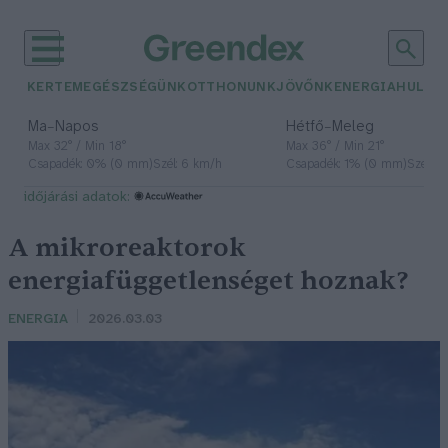
KERTEM
EGÉSZSÉGÜNK
OTTHONUNK
JÖVŐNK
ENERGIA
HULLA
–
–
Ma
Napos
Hétfő
Meleg
Max 32° / Min 18°
Max 36° / Min 21°
Csapadék: 0% (0 mm)
Szél: 6 km/h
Csapadék: 1% (0 mm)
Szél: 7
időjárási adatok:
A mikroreaktorok
energiafüggetlenséget hoznak?
ENERGIA
2026.03.03