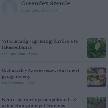
Greendex Szemle
A szerző további cikkei
Vitorlavirág – Így lesz gyönyörű a te
lakásodban is
4 perc
ÉLŐ BOLYGÓNK
Cickafark – Az évezredek óta ismert
gyógynövény
1 perc
EGÉSZSÉGÜNK
Nem csak növényrajongóknak! – 8
arborétum, amelyet érdemes