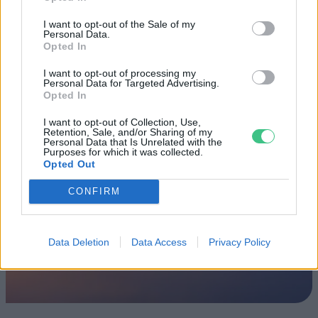
Fővárosi Állatkert
I want to opt-out of the Sale of my
Personal Data.
ÉLŐ BOLYGÓNK
Opted In
I want to opt-out of processing my
Szedd magad őszibarack: itt vannak
Personal Data for Targeted Advertising.
a legjobb lelőhelyek!
Opted In
I want to opt-out of Collection, Use,
SZEMLE
Retention, Sale, and/or Sharing of my
Personal Data that Is Unrelated with the
Purposes for which it was collected.
Opted Out
CONFIRM
Data Deletion
Data Access
Privacy Policy