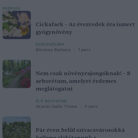
ENERGIA
Cickafark – Az évezredek óta ismert
gyógynövény
EGÉSZSÉGÜNK
Börzsey Barbara
1 perc
Nem csak növényrajongóknak! – 8
arborétum, amelyet érdemes
meglátogatni
ÉLŐ BOLYGÓNK
Granát-Galló Tímea
5 perc
Pár éven belül szivacsvárosokká
kellene alakítanunk a