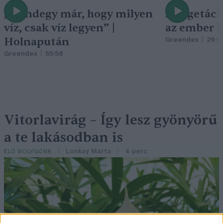
„Mindegy már, hogy milyen
A vegetáci
víz, csak víz legyen” |
az ember 
Holnapután
Greendex
29:5
Greendex
55:58
Vitorlavirág – Így lesz gyönyörű
a te lakásodban is
Lonkay Márta
4 perc
ÉLŐ BOLYGÓNK