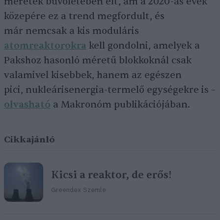
méretek bűvöletében élt, ám a 2020-as évek
közepére ez a trend megfordult, és
már nemcsak a kis moduláris
atomreaktorokra
kell gondolni, amelyek a
Pakshoz hasonló méretű blokkoknál csak
valamivel kisebbek, hanem az egészen
pici, nukleárisenergia-termelő egységekre is –
olvasható
a Makronóm publikációjában.
Cikkajánló
Kicsi a reaktor, de erős!
Greendex Szemle