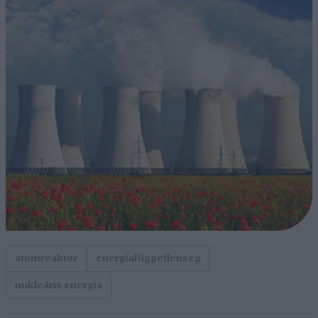
atomreaktor
energiafüggetlenség
nukleáris energia