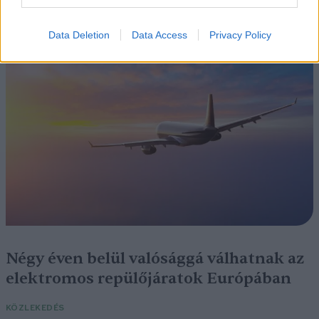
Szedd magad őszibarack: itt vannak
a legjobb lelőhelyek!
Data Deletion
Data Access
Privacy Policy
SZEMLE
Négy éven belül valósággá válhatnak az
elektromos repülőjáratok Európában
KÖZLEKEDÉS