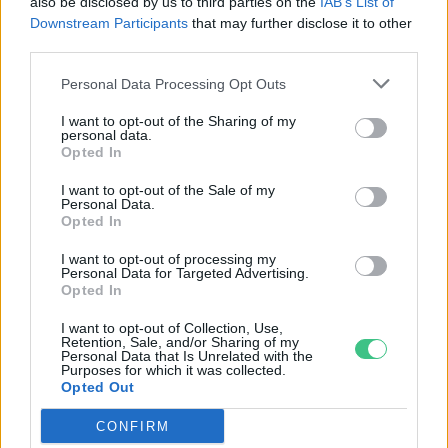
also be disclosed by us to third parties on the
IAB’s List of
Downstream Participants
that may further disclose it to other
third parties.
Personal Data Processing Opt Outs
I want to opt-out of the Sharing of my
personal data.
Opted In
I want to opt-out of the Sale of my
Personal Data.
Ezt a növényt már az őskorban is ismerték, a népi gyógyászatban
Opted In
pedig ma is számos betegség ellen használják.
I want to opt-out of processing my
Personal Data for Targeted Advertising.
Opted In
Születésnapi programokkal várja a
I want to opt-out of Collection, Use,
hétvégén a közönséget a 160 éves
Retention, Sale, and/or Sharing of my
Fővárosi Állatkert
Personal Data that Is Unrelated with the
Purposes for which it was collected.
Opted Out
ÉLŐ BOLYGÓNK
CONFIRM