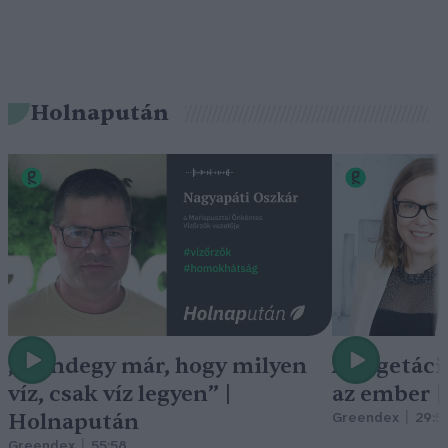
Holnapután
„Mindegy már, hogy milyen
A vegetáci
víz, csak víz legyen” |
az ember 
Holnapután
Greendex
29:5
Greendex
55:58