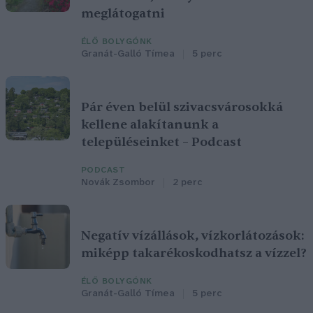
meglátogatni
ÉLŐ BOLYGÓNK
Granát-Galló Tímea
5 perc
Pár éven belül szivacsvárosokká
kellene alakítanunk a
településeinket – Podcast
PODCAST
Novák Zsombor
2 perc
Negatív vízállások, vízkorlátozások:
miképp takarékoskodhatsz a vízzel?
ÉLŐ BOLYGÓNK
Granát-Galló Tímea
5 perc