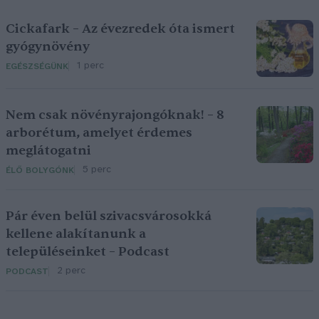
Cickafark – Az évezredek óta ismert
gyógynövény
1 perc
EGÉSZSÉGÜNK
Nem csak növényrajongóknak! – 8
arborétum, amelyet érdemes
meglátogatni
5 perc
ÉLŐ BOLYGÓNK
Pár éven belül szivacsvárosokká
kellene alakítanunk a
településeinket – Podcast
2 perc
PODCAST