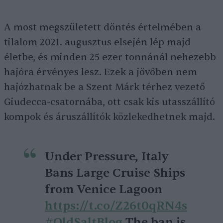
A most megszületett döntés értelmében a
tilalom 2021. augusztus elsején lép majd
életbe, és minden 25 ezer tonnánál nehezebb
hajóra érvényes lesz. Ezek a jövőben nem
hajózhatnak be a Szent Márk térhez vezető
Giudecca-csatornába, ott csak kis utasszállító
kompok és áruszállítók közlekedhetnek majd.
Under Pressure, Italy
Bans Large Cruise Ships
from Venice Lagoon
https://t.co/Z26t0qRN4s
#OldSaltBlog
The ban is