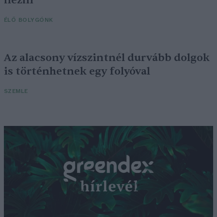
nézni
ÉLŐ BOLYGÓNK
Az alacsony vízszintnél durvább dolgok
is történhetnek egy folyóval
SZEMLE