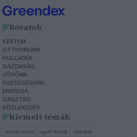
Rovatok
KERTEM
OTTHONUNK
HULLADÉK
GAZDASÁG
JÖVŐNK
EGÉSZSÉGÜNK
ENERGIA
GASZTRO
KÖZLEKEDÉS
Kiemelt témák
aszály ellen
egyél helyit
erdeink