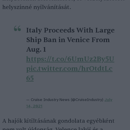
helyszínné nyilvánítását.
Italy Proceeds With Large
Ship Ban in Venice From
Aug. 1
https://t.co/6UmUz2By5U
pic.twitter.com/hrOtdtLc
65
— Cruise Industry News (@CruiseIndustry)
July
14, 2021
A hajók kitiltásának gondolata egyébként
nem volt újdonság, Velence lakói és a