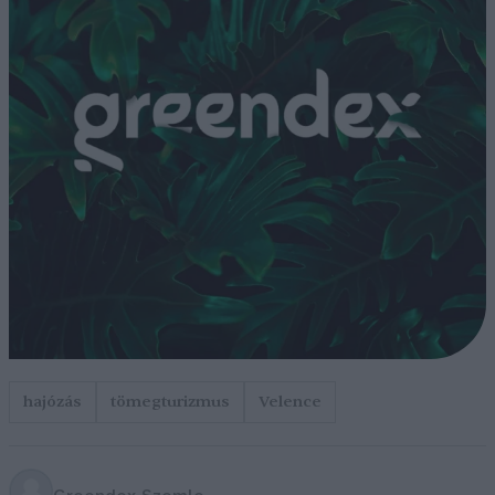
hajózás
tömegturizmus
Velence