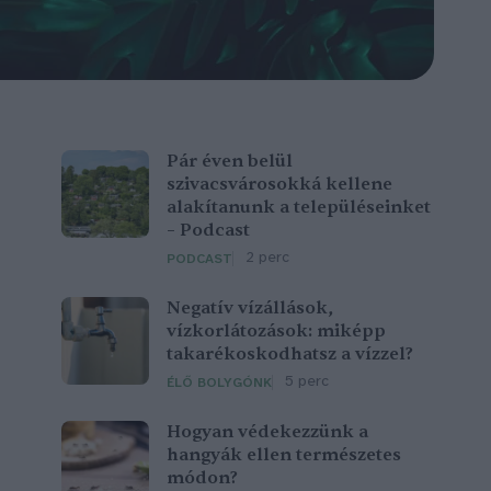
Pár éven belül
szivacsvárosokká kellene
alakítanunk a településeinket
– Podcast
2 perc
PODCAST
Negatív vízállások,
vízkorlátozások: miképp
takarékoskodhatsz a vízzel?
5 perc
ÉLŐ BOLYGÓNK
Hogyan védekezzünk a
hangyák ellen természetes
módon?