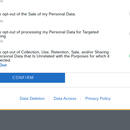
In
zélességi körön fekvő szárazföldi területek
o opt-out of the Sale of my Personal Data.
szonylag enyhe legyen.
In
to opt-out of processing my Personal Data for Targeted
tatott szén-dioxid durván fele ott is
ing.
In
ják a növények, a föld és az óceánok,
o opt-out of Collection, Use, Retention, Sale, and/or Sharing
a az AMOC rendszerrel történik.
ersonal Data that Is Unrelated with the Purposes for which it
lected.
Out
szolok csökkenése a
CONFIRM
engüléséhet vezethet,
ik az óceáni
Data Deletion
Data Access
Privacy Policy
ban az észak-atlanti