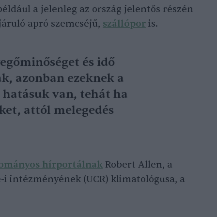
például a jelenleg az ország jelentős részén
járuló apró szemcséjű,
szállópor
is.
vegőminőséget és idő
nak, azonban ezeknek a
 hatásuk van, tehát ha
et, attól melegedés
dományos hírportálnak
Robert Allen, a
e-i intézményének (UCR) klimatológusa, a