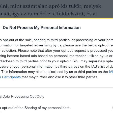
lni, mint számtalan apró kis tükör, melyek
at, így az nem éri el a földfelszínt, és a
ül. Ez ugyan az a jelenség, amely a
 -
Do Not Process My Personal Information
dő
albedo.
to opt-out of the sale, sharing to third parties, or processing of your per
formation for targeted advertising by us, please use the below opt-out s
ámítógépes szimulációs modellt hozott
r selection. Please note that after your opt-out request is processed y
gyan hatnak az aeroszolok az óceánokra.
eing interest-based ads based on personal information utilized by us or
disclosed to third parties prior to your opt-out. You may separately opt-
ki, az egyik szerint csak az aeroszolok
losure of your personal information by third parties on the IAB’s list of
ásik szerint az üvegházhatású gázokét,
. This information may also be disclosed by us to third parties on the
IA
etánét is.
Participants
that may further disclose it to other third parties.
ák, hogy ha a légkörből kivonják az
l Data Processing Opt Outs
 az
atlanti meridionális áramlási rendszert
o opt-out of the Sharing of my personal data.
 északabbra, a hideget délebbre irányítja,