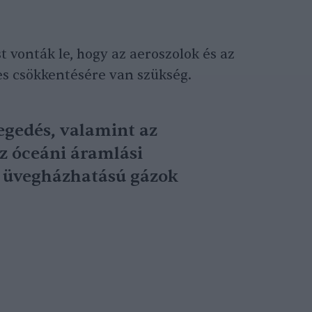
t vonták le, hogy az aeroszolok és az
s csökkentésére van szükség.
egedés, valamint az
az óceáni áramlási
z üvegházhatású gázok