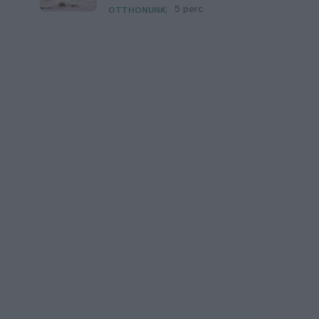
5 perc
OTTHONUNK