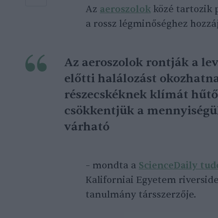
Az
aeroszolok
közé tartozik 
a rossz légminőséghez hozzá
Az aeroszolok rontják a le
előtti halálozást okozhat
részecskéknek klímát hűtő
csökkentjük a mennyiségük
várható
– mondta a
ScienceDaily tu
Kaliforniai Egyetem riversid
tanulmány társszerzője.