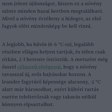
nem jelent újdonságot, hiszen ez a növény
szinte minden hazai kertben megtalálható.
Mivel a növény érzékeny a hidegre, az első
fagyok előtt mindenképp be kell vinni.
A legjobb, ha hűvös (4–6 °C-os), legalább
részben világos helyen tartjuk, és télen csak
ritkán, 2-3 hetente öntözzük. A metszést még
ősszel
célszerű elvégezni
, hogy a növény
tavasszal új, erős hajtásokat hozzon. A
leander fagytűrő képessége alacsony, -2 °C
alatt már károsodhat, ezért kültéri tartás
esetén teleltetőzsák vagy takarás nélkül
könnyen elpusztulhat.