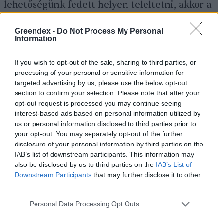
lehetőségünk fedett helyen teleltetni, akkor a
teleltetőzsákkal egy védettebb helyen még
Greendex -
Do Not Process My Personal
mindig próbálkozhatunk, jó eséllyel
Information
sikeresen!
If you wish to opt-out of the sale, sharing to third parties, or
processing of your personal or sensitive information for
targeted advertising by us, please use the below opt-out
A muskátli
teleltetése
section to confirm your selection. Please note that after your
opt-out request is processed you may continue seeing
interest-based ads based on personal information utilized by
Van, aki minden tavasszal újra és újra
us or personal information disclosed to third parties prior to
muskátlit vásárol, pedig sokat spórolhatunk
your opt-out. You may separately opt-out of the further
disclosure of your personal information by third parties on the
azzal, ha szeretett növényeinket inkább
IAB’s list of downstream participants. This information may
átteleltetjük. A muskátli teleltetése ráadásul
also be disclosed by us to third parties on the
IAB’s List of
Downstream Participants
that may further disclose it to other
sok háztartásban szinte hagyomány. A
third parties.
növény származása miatt nem bírja a
Personal Data Processing Opt Outs
hideget, de vele egyszerű dolgunk lesz, hiszen