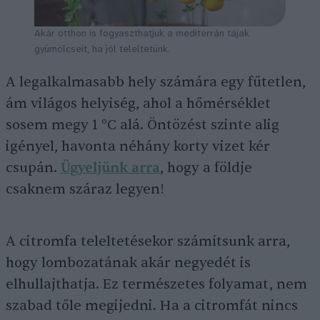
Akár otthon is fogyaszthatjuk a mediterrán tájak
gyümölcseit, ha jól teleltetünk.
A legalkalmasabb hely számára egy fűtetlen,
ám világos helyiség, ahol a hőmérséklet
sosem megy 1 °C alá. Öntözést szinte alig
igényel, havonta néhány korty vizet kér
csupán.
Ügyeljünk arra
, hogy a földje
csaknem száraz legyen!
A citromfa teleltetésekor számítsunk arra,
hogy lombozatának akár negyedét is
elhullajthatja. Ez természetes folyamat, nem
szabad tőle megijedni. Ha a citromfát nincs