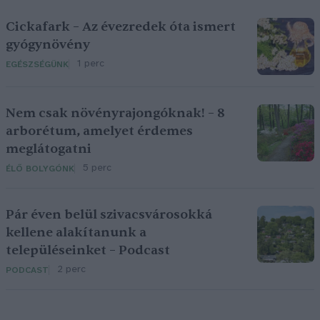
Cickafark – Az évezredek óta ismert
gyógynövény
1 perc
EGÉSZSÉGÜNK
Nem csak növényrajongóknak! – 8
arborétum, amelyet érdemes
meglátogatni
5 perc
ÉLŐ BOLYGÓNK
Pár éven belül szivacsvárosokká
kellene alakítanunk a
településeinket – Podcast
2 perc
PODCAST