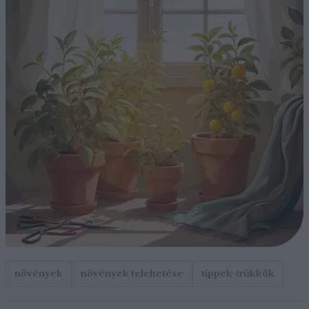
növények
növények teleltetése
tippek-trükkök