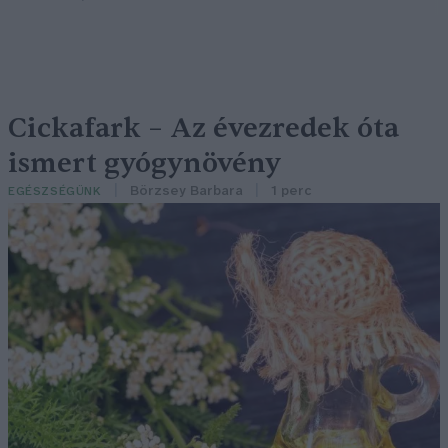
Cickafark – Az évezredek óta
ismert gyógynövény
Börzsey Barbara
1 perc
EGÉSZSÉGÜNK