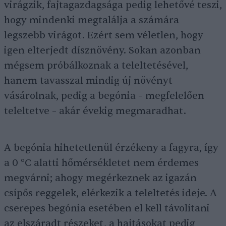
virágzik, fajtagazdagsága pedig lehetővé teszi,
hogy mindenki megtalálja a számára
legszebb virágot. Ezért sem véletlen, hogy
igen elterjedt dísznövény. Sokan azonban
mégsem próbálkoznak a teleltetésével,
hanem tavasszal mindig új növényt
vásárolnak, pedig a begónia – megfelelően
teleltetve – akár évekig megmaradhat.
A begónia hihetetlenül érzékeny a fagyra, így
a 0 °C alatti hőmérsékletet nem érdemes
megvárni; ahogy megérkeznek az igazán
csípős reggelek, elérkezik a teleltetés ideje. A
cserepes begónia esetében el kell távolítani
az elszáradt részeket, a hajtásokat pedig