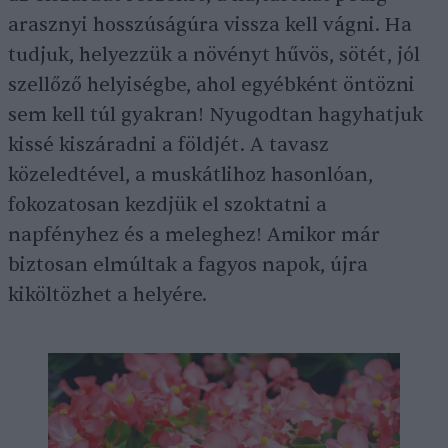
arasznyi hosszúságúra vissza kell vágni. Ha
tudjuk, helyezzük a növényt hűvös, sötét, jól
szellőző helyiségbe, ahol egyébként öntözni
sem kell túl gyakran! Nyugodtan hagyhatjuk
kissé kiszáradni a földjét. A tavasz
közeledtével, a muskátlihoz hasonlóan,
fokozatosan kezdjük el szoktatni a
napfényhez és a meleghez! Amikor már
biztosan elmúltak a fagyos napok, újra
kiköltözhet a helyére.