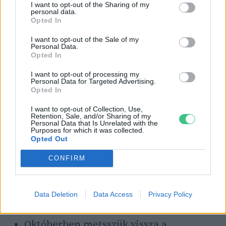
könnyen átteleltethető.
I want to opt-out of the Sharing of my
personal data.
Opted In
I want to opt-out of the Sale of my
Personal Data.
Opted In
I want to opt-out of processing my
Personal Data for Targeted Advertising.
Opted In
I want to opt-out of Collection, Use,
Retention, Sale, and/or Sharing of my
Personal Data that Is Unrelated with the
Purposes for which it was collected.
A muskátli teleltetésében nagy gyakorlatuk van az
Opted Out
idősebbeknek.
CONFIRM
Az alapvető lépések a muskátli teleltetésekor
a
következők
:
Data Deletion
Data Access
Privacy Policy
Októberben metsszük vissza a