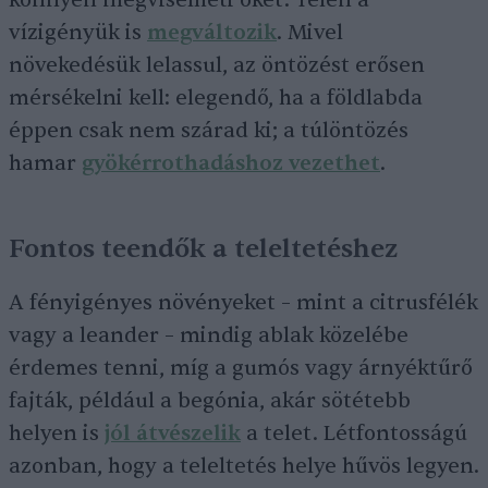
könnyen megviselheti őket. Télen a
vízigényük is
megváltozik
. Mivel
növekedésük lelassul, az öntözést erősen
mérsékelni kell: elegendő, ha a földlabda
éppen csak nem szárad ki; a túlöntözés
hamar
gyökérrothadáshoz vezethet
.
Fontos teendők a teleltetéshez
A fényigényes növényeket – mint a citrusfélék
vagy a leander – mindig ablak közelébe
érdemes tenni, míg a gumós vagy árnyéktűrő
fajták, például a begónia, akár sötétebb
helyen is
jól átvészelik
a telet. Létfontosságú
azonban, hogy a teleltetés helye hűvös legyen.