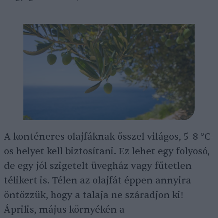
A konténeres olajfáknak ősszel világos, 5–8 °C-
os helyet kell biztosítani. Ez lehet egy folyosó,
de egy jól szigetelt üvegház vagy fűtetlen
télikert is. Télen az olajfát éppen annyira
öntözzük, hogy a talaja ne száradjon ki!
Április, május környékén a