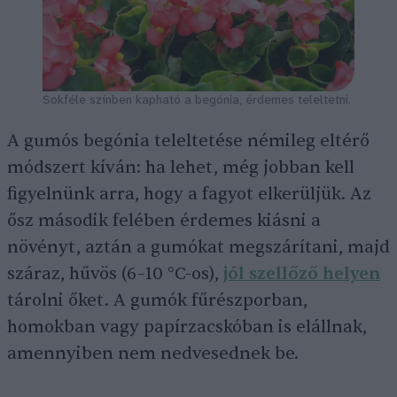
Sokféle színben kapható a begónia, érdemes teleltetni.
A gumós begónia teleltetése némileg eltérő
módszert kíván: ha lehet, még jobban kell
figyelnünk arra, hogy a fagyot elkerüljük. Az
ősz második felében érdemes kiásni a
növényt, aztán a gumókat megszárítani, majd
száraz, hűvös (6–10 °C-os),
jól szellőző helyen
tárolni őket. A gumók fűrészporban,
homokban vagy papírzacskóban is elállnak,
amennyiben nem nedvesednek be.