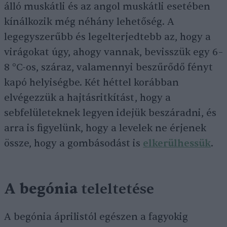
álló muskátli és az angol muskátli esetében
kínálkozik még néhány lehetőség. A
legegyszerűbb és legelterjedtebb az, hogy a
virágokat úgy, ahogy vannak, bevisszük egy 6–
8 °C-os, száraz, valamennyi beszűrődő fényt
kapó helyiségbe. Két héttel korábban
elvégezzük a hajtásritkítást, hogy a
sebfelületeknek legyen idejük beszáradni, és
arra is figyelünk, hogy a levelek ne érjenek
össze, hogy a gombásodást is
elkerülhessük
.
A begónia
teleltetése
A begónia áprilistól egészen a fagyokig