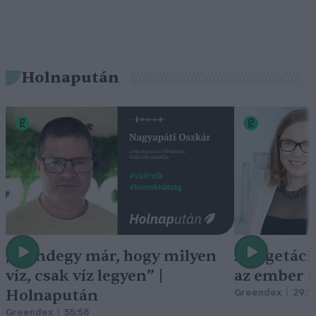
Holnapután
„Mindegy már, hogy milyen
A vegetáci
víz, csak víz legyen” |
az ember 
Holnapután
Greendex
29:5
Greendex
55:58