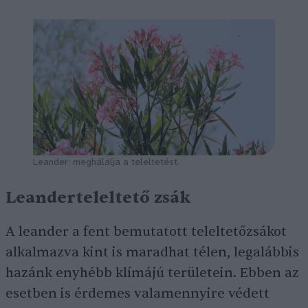
Leander: meghálálja a teleltetést.
Leanderteleltető zsák
A leander a fent bemutatott teleltetőzsákot
alkalmazva kint is maradhat télen, legalábbis
hazánk enyhébb klímájú területein. Ebben az
esetben is érdemes valamennyire védett