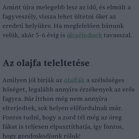
Amint újra melegebb lesz az idő, és elmúlt a
fagyveszély, vissza lehet ültetni őket az
eredeti helyükre. Ha megfelelően bánunk
velük, akár 5–6 évig is
újraélednek
tavasszal.
Az olajfa teleltetése
Amilyen jól bírják az
olajfák
a szélsőséges
hőséget, legalább annyira érzékenyek az erős
fagyra. Bár itthon még nem annyira
elterjedtek, sok helyen előfordulnak már.
Fontos tudni, hogy a zord tél még az öreg
fákat is teljesen elpusztíthatja, így fontos,
hogy gondoskodjunk róluk!