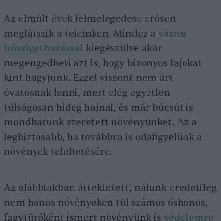
Az elmúlt évek felmelegedése erősen
meglátszik a teleinken. Mindez a
városi
hőszigethatással
kiegészülve akár
megengedheti azt is, hogy bizonyos fajokat
kint hagyjunk. Ezzel viszont nem árt
óvatosnak lenni, mert elég egyetlen
túlságosan hideg hajnal, és már búcsút is
mondhatunk szeretett növényünket. Az a
legbiztosabb, ha továbbra is odafigyelünk a
növények teleltetésére.
Az alábbiakban áttekintett, nálunk eredetileg
nem honos növényeken túl számos őshonos,
fagytűrőként ismert növényünk is
védelemre