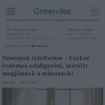
KERTEM
EGÉSZSÉGÜNK
OTTHONUNK
JÖVŐNK
ENERGIA
HULLA
–
–
Ma
Részben napos
Vasárnap
Napos
Max 31° / Min 18°
Max 32° / Min 18°
Csapadék: 3% (0 mm)
Szél: 13 km/h
Csapadék: 0% (0 mm)
Szél: 
időjárási adatok:
Növények teleltetése – Ezekre
érdemes odafigyelni, mielőtt
megjönnek a mínuszok!
KERTEM
2025.10.09