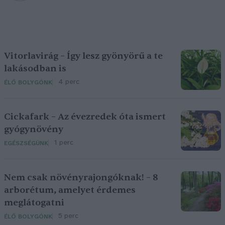
Vitorlavirág – Így lesz gyönyörű a te
lakásodban is
4 perc
ÉLŐ BOLYGÓNK
Cickafark – Az évezredek óta ismert
gyógynövény
1 perc
EGÉSZSÉGÜNK
Nem csak növényrajongóknak! – 8
arborétum, amelyet érdemes
meglátogatni
5 perc
ÉLŐ BOLYGÓNK