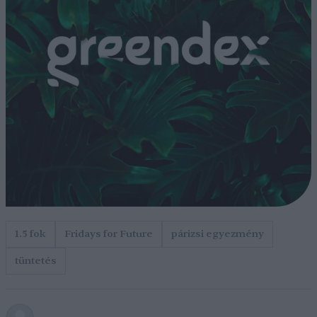
1.5 fok
Fridays for Future
párizsi egyezmény
tüntetés