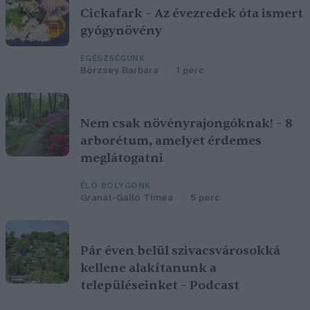
Cickafark – Az évezredek óta ismert
gyógynövény
EGÉSZSÉGÜNK
Börzsey Barbara
1 perc
Nem csak növényrajongóknak! – 8
arborétum, amelyet érdemes
meglátogatni
ÉLŐ BOLYGÓNK
Granát-Galló Tímea
5 perc
Pár éven belül szivacsvárosokká
kellene alakítanunk a
településeinket – Podcast