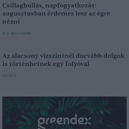
Csillaghullás, napfogyatkozás:
augusztusban érdemes lesz az égre
nézni
ÉLŐ BOLYGÓNK
Az alacsony vízszintnél durvább dolgok
is történhetnek egy folyóval
SZEMLE