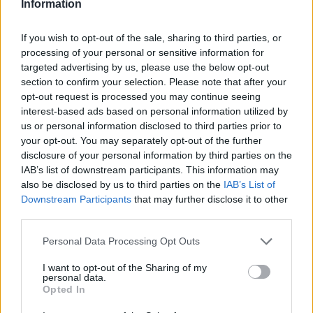
Information
If you wish to opt-out of the sale, sharing to third parties, or
processing of your personal or sensitive information for
targeted advertising by us, please use the below opt-out
section to confirm your selection. Please note that after your
opt-out request is processed you may continue seeing
interest-based ads based on personal information utilized by
us or personal information disclosed to third parties prior to
your opt-out. You may separately opt-out of the further
disclosure of your personal information by third parties on the
IAB’s list of downstream participants. This information may
also be disclosed by us to third parties on the
IAB’s List of
A vitorlavirág ideális szobanövény, hiszen kiválóan tűri a meleget
Downstream Participants
that may further disclose it to other
és a fényszegény környezetet.
third parties.
Personal Data Processing Opt Outs
Születésnapi programokkal várja a
hétvégén a közönséget a 160 éves
I want to opt-out of the Sharing of my
personal data.
Fővárosi Állatkert
Opted In
ÉLŐ BOLYGÓNK