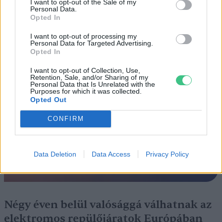
I want to opt-out of the Sale of my
Personal Data.
Opted In
Szedd magad őszibarack: itt vannak
I want to opt-out of processing my
a legjobb lelőhelyek!
Personal Data for Targeted Advertising.
Opted In
SZEMLE
I want to opt-out of Collection, Use,
Retention, Sale, and/or Sharing of my
Personal Data that Is Unrelated with the
Purposes for which it was collected.
Opted Out
CONFIRM
Data Deletion
Data Access
Privacy Policy
Négy éven belül valósággá válhatnak az
elektromos repülőjáratok Európában