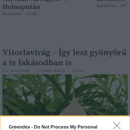
Holnapután
Greendex
29:5
Greendex
55:58
Vitorlavirág – Így lesz gyönyörű
a te lakásodban is
Lonkay Márta
4 perc
ÉLŐ BOLYGÓNK
Greendex -
Do Not Process My Personal