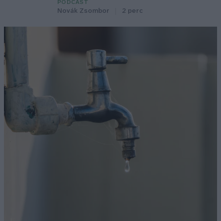
PODCAST
Novák Zsombor
2 perc