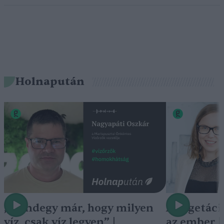
Holnapután
„Mindegy már, hogy milyen
A vegetáci
víz, csak víz legyen” |
az ember 