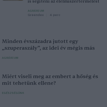
is segíteni az élelmiszertermelést
AGRÁRIUM
Greendex
4 perc
Minden évszázadra jutott egy
„szuperaszály”, az idei év mégis más
AGRÁRIUM
Miért viseli meg az embert a hőség és
mit tehetünk ellene?
EGÉSZSÉGÜNK