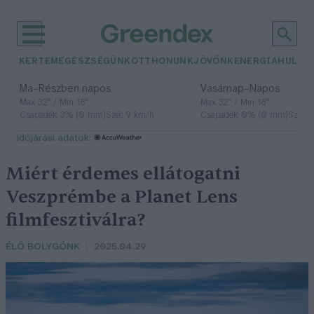
KERTEM
EGÉSZSÉGÜNK
OTTHONUNK
JÖVŐNK
ENERGIA
HULLA
–
–
Ma
Részben napos
Vasárnap
Napos
Max 32° / Min 18°
Max 32° / Min 18°
Csapadék: 3% (0 mm)
Szél: 9 km/h
Csapadék: 0% (0 mm)
Szél: 
időjárási adatok:
Miért érdemes ellátogatni
Veszprémbe a Planet Lens
filmfesztiválra?
ÉLŐ BOLYGÓNK
2025.04.29