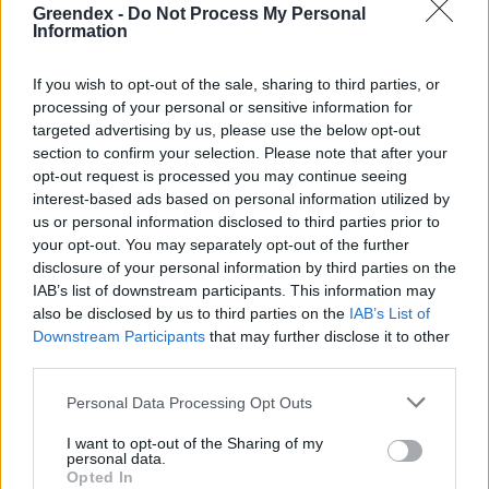
Greendex -
Do Not Process My Personal
Information
„Mindegy már, hogy milyen
A vegetáci
víz, csak víz legyen” |
az ember 
If you wish to opt-out of the sale, sharing to third parties, or
Holnapután
Greendex
29:5
processing of your personal or sensitive information for
targeted advertising by us, please use the below opt-out
Greendex
55:58
section to confirm your selection. Please note that after your
opt-out request is processed you may continue seeing
interest-based ads based on personal information utilized by
us or personal information disclosed to third parties prior to
your opt-out. You may separately opt-out of the further
Cickafark – Az évezredek óta
disclosure of your personal information by third parties on the
IAB’s list of downstream participants. This information may
ismert gyógynövény
also be disclosed by us to third parties on the
IAB’s List of
Downstream Participants
that may further disclose it to other
Börzsey Barbara
1 perc
EGÉSZSÉGÜNK
third parties.
Personal Data Processing Opt Outs
I want to opt-out of the Sharing of my
personal data.
Opted In