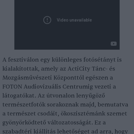
A fesztiválon egy különleges fotósétányt is
kialakítottak, amely az ActiCity Tánc- és
Mozgásművészeti Központtól egészen a
FOTON Audiovizuális Centrumig vezeti a
látogatókat. Az útvonalon lenyűgöző
természetfotók sorakoznak majd, bemutatva
a természet csodáit, ökoszisztémánk szemet
gyönyörködtető változatosságát. Ez a
szabadtéri kiállítás lehetőséget ad arra, hogy