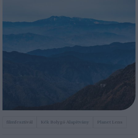
filmfesztivál
Kék Bolygó Alapítvány
Planet Lens