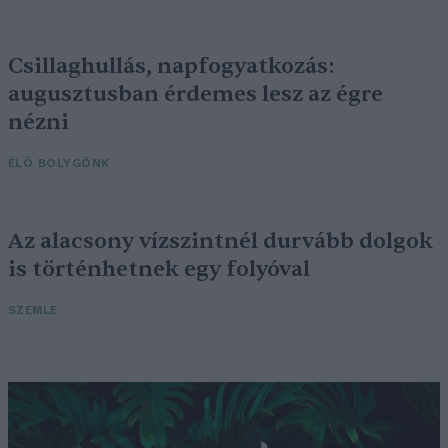
Csillaghullás, napfogyatkozás:
augusztusban érdemes lesz az égre
nézni
ÉLŐ BOLYGÓNK
Az alacsony vízszintnél durvább dolgok
is történhetnek egy folyóval
SZEMLE