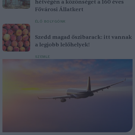
hétvégén a közönséget a 160 éves
Fővárosi Állatkert
ÉLŐ BOLYGÓNK
Szedd magad őszibarack: itt vannak
a legjobb lelőhelyek!
SZEMLE