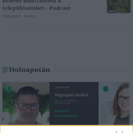
kellene alakítanunk a
településeinket – Podcast
2 perc
PODCAST
Holnapután