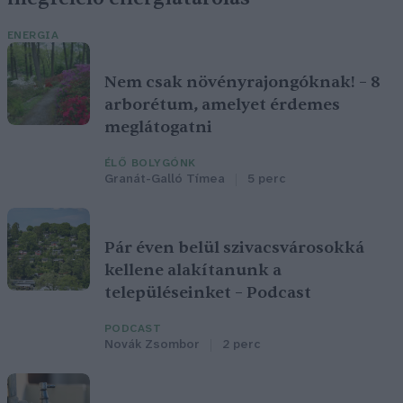
ENERGIA
Nem csak növényrajongóknak! – 8
arborétum, amelyet érdemes
meglátogatni
ÉLŐ BOLYGÓNK
Granát-Galló Tímea
5 perc
Pár éven belül szivacsvárosokká
kellene alakítanunk a
településeinket – Podcast
PODCAST
Novák Zsombor
2 perc