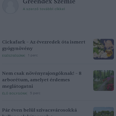
Greendex Szemle
A szerző további cikkei
Cickafark – Az évezredek óta ismert
gyógynövény
1 perc
EGÉSZSÉGÜNK
Nem csak növényrajongóknak! – 8
arborétum, amelyet érdemes
meglátogatni
5 perc
ÉLŐ BOLYGÓNK
Pár éven belül szivacsvárosokká