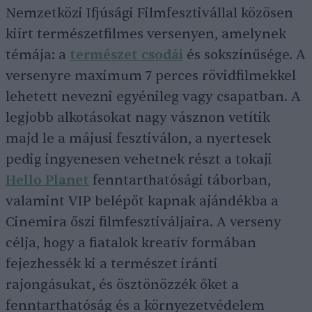
Nemzetközi Ifjúsági Filmfesztivállal közösen
kiírt természetfilmes versenyen, amelynek
témája: a
természet csodái
és sokszínűsége. A
versenyre maximum 7 perces rövidfilmekkel
lehetett nevezni egyénileg vagy csapatban. A
legjobb alkotásokat nagy vásznon vetítik
majd le a májusi fesztiválon, a nyertesek
pedig ingyenesen vehetnek részt a tokaji
Hello Planet
fenntarthatósági táborban,
valamint VIP belépőt kapnak ajándékba a
Cinemira őszi filmfesztiváljaira. A verseny
célja, hogy a fiatalok kreatív formában
fejezhessék ki a természet iránti
rajongásukat, és ösztönözzék őket a
fenntarthatóság és a környezetvédelem