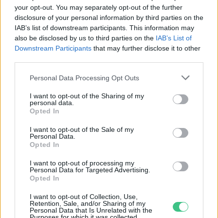
Születésnapi programokkal várja a
your opt-out. You may separately opt-out of the further
hétvégén a közönséget a 160 éves
disclosure of your personal information by third parties on the
IAB’s list of downstream participants. This information may
Fővárosi Állatkert
also be disclosed by us to third parties on the
IAB’s List of
Downstream Participants
that may further disclose it to other
ÉLŐ BOLYGÓNK
third parties.
Szedd magad őszibarack: itt vannak
Personal Data Processing Opt Outs
a legjobb lelőhelyek!
I want to opt-out of the Sharing of my
personal data.
SZEMLE
Opted In
I want to opt-out of the Sale of my
Personal Data.
Opted In
I want to opt-out of processing my
Personal Data for Targeted Advertising.
Opted In
I want to opt-out of Collection, Use,
Retention, Sale, and/or Sharing of my
Personal Data that Is Unrelated with the
Purposes for which it was collected.