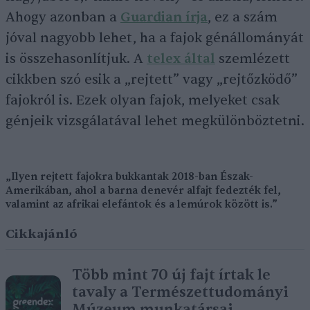
Ahogy azonban a
Guardian írja
, ez a szám
jóval nagyobb lehet, ha a fajok génállományát
is összehasonlítjuk. A
telex által
szemlézett
cikkben szó esik a „rejtett” vagy „rejtőzködő”
fajokról is. Ezek olyan fajok, melyeket csak
génjeik vizsgálatával lehet megkülönböztetni.
„Ilyen rejtett fajokra bukkantak 2018-ban Észak-
Amerikában, ahol a barna denevér alfajt fedezték fel,
valamint az afrikai elefántok és a lemúrok között is.”
Cikkajánló
Több mint 70 új fajt írtak le
tavaly a Természettudományi
Múzeum munkatársai