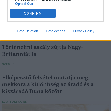
Opted Out
CONFIRM
Négy éven belül valósággá válhatnak az
elektromos repülőjáratok Európában
Data Deletion
Data Access
Privacy Policy
KÖZLEKEDÉS
Történelmi aszály sújtja Nagy-
Britanniát is
SZEMLE
Elképesztő felvétel mutatja meg,
mekkora a különbség az áradó és a
kiszáradó Duna között
ÉLŐ BOLYGÓNK