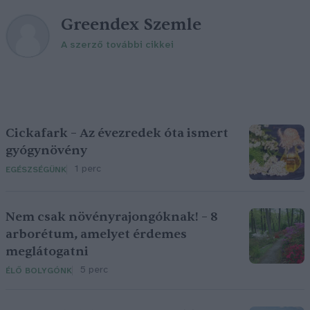
Greendex Szemle
A szerző további cikkei
Cickafark – Az évezredek óta ismert
gyógynövény
1 perc
EGÉSZSÉGÜNK
Nem csak növényrajongóknak! – 8
arborétum, amelyet érdemes
meglátogatni
5 perc
ÉLŐ BOLYGÓNK