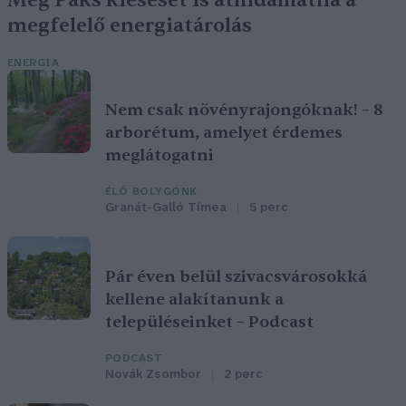
Még Paks kiesését is áthidalhatná a
megfelelő energiatárolás
ENERGIA
Nem csak növényrajongóknak! – 8
arborétum, amelyet érdemes
meglátogatni
ÉLŐ BOLYGÓNK
Granát-Galló Tímea
5 perc
Pár éven belül szivacsvárosokká
kellene alakítanunk a
településeinket – Podcast
PODCAST
Novák Zsombor
2 perc