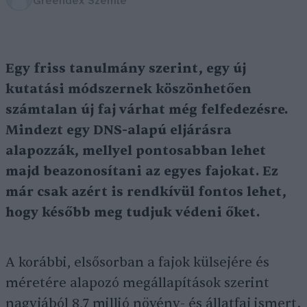
Greendex Szemle
Egy friss tanulmány szerint, egy új
kutatási módszernek köszönhetően
számtalan új faj várhat még felfedezésre.
Mindezt egy DNS-alapú eljárásra
alapozzák, mellyel pontosabban lehet
majd beazonosítani az egyes fajokat. Ez
már csak azért is rendkívül fontos lehet,
hogy később meg tudjuk védeni őket.
A korábbi, elsősorban a fajok külsejére és
méretére alapozó megállapítások szerint
nagyjából 8,7 millió növény- és állatfaj ismert.