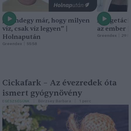
„Mindegy már, hogy milyen
A vegetáci
víz, csak víz legyen” |
az ember 
Holnapután
Greendex
29:5
Greendex
55:58
Cickafark – Az évezredek óta
ismert gyógynövény
Börzsey Barbara
1 perc
EGÉSZSÉGÜNK