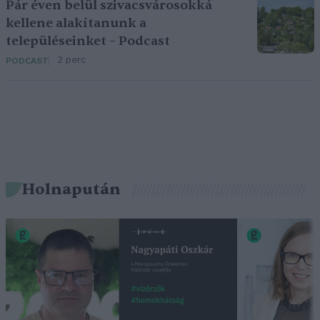
Pár éven belül szivacsvárosokká
kellene alakítanunk a
településeinket – Podcast
2 perc
PODCAST
Holnapután