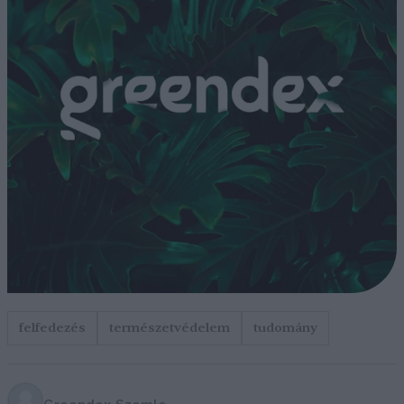
felfedezés
természetvédelem
tudomány